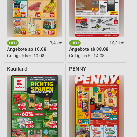
Inhalten
IAB-Besonderheiten:
Verwendung genauer Standortdaten
Geräte anhand von aktiv angeforderten
Informationen identifizieren
3,4 km
15,8 km
Angebote ab 10.08.
Angebote ab 08.08.
Nicht-IAB-Verarbeitungszwecke:
Gültig ab Mo. 10.08.
Gültig bis Fr. 14.08.
Notwendig
Kaufland
PENNY
Performance
Funktional
Werbung