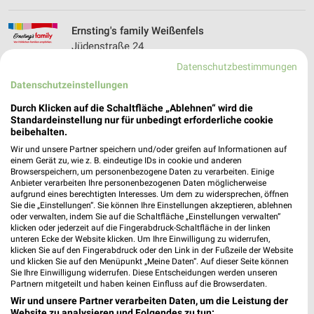
Ernsting's family Weißenfels
Jüdenstraße 24
06667 Weißenfels
Datenschutzbestimmungen
❯
Heute
Datenschutzeinstellungen
geschlossen
176,65 km
Durch Klicken auf die Schaltfläche „Ablehnen“ wird die
Standardeinstellung nur für unbedingt erforderliche cookie
beibehalten.
Ernsting's family Rudolstadt
Wir und unsere Partner speichern und/oder greifen auf Informationen auf
einem Gerät zu, wie z. B. eindeutige IDs in cookie und anderen
Marktstr. 44
Browserspeichern, um personenbezogene Daten zu verarbeiten. Einige
07407 Rudolstadt
Anbieter verarbeiten Ihre personenbezogenen Daten möglicherweise
❯
aufgrund eines berechtigten Interesses. Um dem zu widersprechen, öffnen
Heute
geschlossen
Sie die „Einstellungen“. Sie können Ihre Einstellungen akzeptieren, ablehnen
oder verwalten, indem Sie auf die Schaltfläche „Einstellungen verwalten“
245,73 km
klicken oder jederzeit auf die Fingerabdruck-Schaltfläche in der linken
unteren Ecke der Website klicken. Um Ihre Einwilligung zu widerrufen,
klicken Sie auf den Fingerabdruck oder den Link in der Fußzeile der Website
und klicken Sie auf den Menüpunkt „Meine Daten“. Auf dieser Seite können
Ernsting's family Zeulenroda
Sie Ihre Einwilligung widerrufen. Diese Entscheidungen werden unseren
Schleizer Straße 5
Partnern mitgeteilt und haben keinen Einfluss auf die Browserdaten.
07937 Zeulenroda
Wir und unsere Partner verarbeiten Daten, um die Leistung der
❯
Website zu analysieren und Folgendes zu tun: