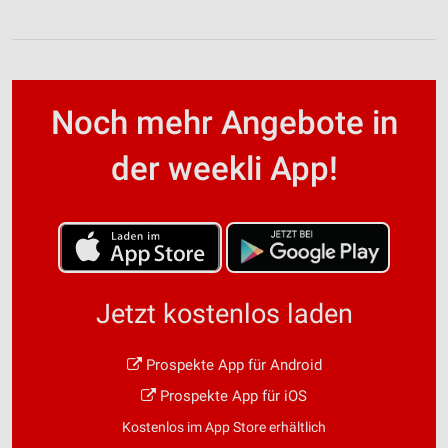
Noch mehr Angebote in
der weekli App!
Jetzt kostenlos laden
Prospekte App für Android
Prospekte App für iOS
Kostenlos im App Store erhältlich