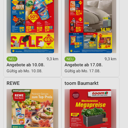
Erstellung von Profilen für personalisierte
Werbung
Verwendung von Profilen zur Auswahl
personalisierter Werbung
Erstellung von Profilen zur Personalisierung
von Inhalten
Verwendung von Profilen zur Auswahl
personalisierter Inhalte
9,3 km
9,3 km
Angebote ab 10.08.
Angebote ab 17.08.
Messung der Werbeleistung
Gültig ab Mo. 10.08.
Gültig ab Mo. 17.08.
Messung der Performance von Inhalten
REWE
toom Baumarkt
Analyse von Zielgruppen durch Statistiken oder
Kombinationen von Daten aus verschiedenen
Quellen
Entwicklung und Verbesserung der Angebote
Verwendung reduzierter Daten zur Auswahl von