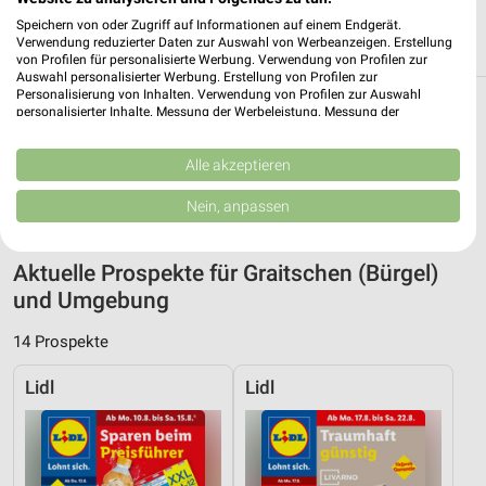
Heute
geschlossen
Speichern von oder Zugriff auf Informationen auf einem Endgerät.
Verwendung reduzierter Daten zur Auswahl von Werbeanzeigen. Erstellung
230,22 km
von Profilen für personalisierte Werbung. Verwendung von Profilen zur
Auswahl personalisierter Werbung. Erstellung von Profilen zur
Personalisierung von Inhalten. Verwendung von Profilen zur Auswahl
Filialen zum Thema Spielwaren in
personalisierter Inhalte. Messung der Werbeleistung. Messung der
Performance von Inhalten. Analyse von Zielgruppen durch Statistiken oder
Graitschen (Bürgel)
Kombinationen von Daten aus verschiedenen Quellen. Entwicklung und
Verbesserung der Angebote. Verwendung reduzierter Daten zur Auswahl
Alle akzeptieren
In der Kategorie Spielwaren findest Du aktuelle Filialen und
von Inhalten.
Daten können außerhalb der Europäischen Union weitergegeben und in die
Öffnungszeiten von z.B. Ernsting's family in der Umgebung vom
Nein, anpassen
USA gesendet werden.
Graitschen (Bürgel).
Ihre Einwilligung und die cookie Richtlinie gelten ausschließlich für diese
Website/App.
Aktuelle Prospekte für Graitschen (Bürgel)
Partnerliste anzeigen (1 IAB-Anbieter)
und Umgebung
Wir nutzen Ihre Daten für folgende Zwecke:
14 Prospekte
IAB-Verarbeitungszwecke:
Speichern von oder Zugriff auf Informationen
Lidl
Lidl
auf einem Endgerät
Verwendung reduzierter Daten zur Auswahl von
Werbeanzeigen