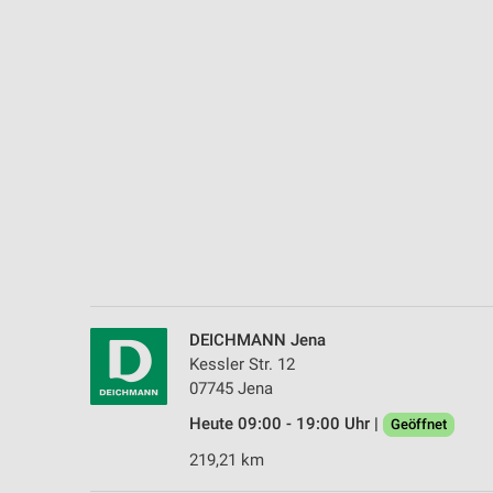
Messung der Performance von Inhalten
Analyse von Zielgruppen durch Statistiken oder Kombinationen 
Quellen
Entwicklung und Verbesserung der Angebote
Verwendung reduzierter Daten zur Auswahl von Inhalten
IAB-Besonderheiten:
Verwendung genauer Standortdaten
Geräte anhand von aktiv angeforderten Informationen identifizie
Nicht-IAB-Verarbeitungszwecke:
DEICHMANN Jena
Notwendig
Kessler Str. 12
07745 Jena
Performance
Heute 09:00 - 19:00 Uhr |
Geöffnet
Funktional
219,21 km
Werbung