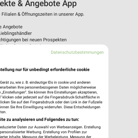
pekte & Angebote App
Filialen & Öffnungszeiten in unserer App.
e Angebote
ieblingshändler
htigungen bei neuen Prospekten
 Einkauf stressfrei planen
Datenschutzbestimmungen
 App jetzt laden oder QR-Code scannen.
tellung nur für unbedingt erforderliche cookie
erät zu, wie z. B. eindeutige IDs in cookie und anderen
verarbeiten Ihre personenbezogenen Daten möglicherweise
„Einstellungen“. Sie können Ihre Einstellungen akzeptieren,
 klicken oder jederzeit auf die Fingerabdruck-Schaltfläche in
klicken Sie auf den Fingerabdruck oder den Link in der Fußzeile
önnen Sie Ihre Einwilligung widerrufen. Diese Entscheidungen
ten.
ite zu analysieren und Folgendes zu tun:
reduzierter Daten zur Auswahl von Werbeanzeigen. Erstellung
ersonalisierter Werbung. Erstellung von Profilen zur
ierter Inhalte. Messung der Werbeleistung. Messung der