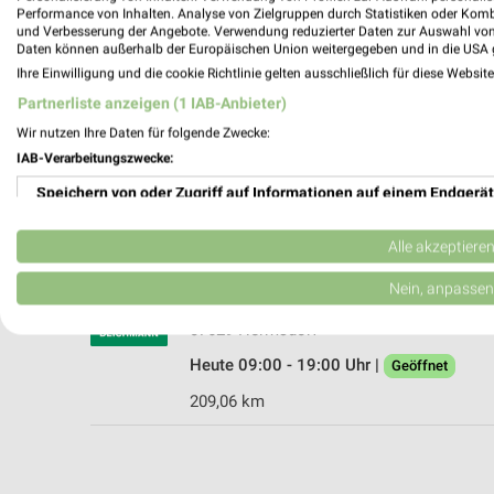
Performance von Inhalten. Analyse von Zielgruppen durch Statistiken oder Kom
und Verbesserung der Angebote. Verwendung reduzierter Daten zur Auswahl von
Daten können außerhalb der Europäischen Union weitergegeben und in die USA 
Ihre Einwilligung und die cookie Richtlinie gelten ausschließlich für diese Websit
Mayer’s Markenschuhe Jena
Partnerliste anzeigen (1 IAB-Anbieter)
Keßlerstraße 12
Wir nutzen Ihre Daten für folgende Zwecke:
07745 Jena
IAB-Verarbeitungszwecke:
Heute 09:00 - 20:00 Uhr |
Geöffnet
Speichern von oder Zugriff auf Informationen auf einem Endgerät
219,12 km
Verwendung reduzierter Daten zur Auswahl von Werbeanzeigen
Alle akzeptiere
DEICHMANN Hermsdorf
Erstellung von Profilen für personalisierte Werbung
Nein, anpassen
Eisenberger Straße 87
Verwendung von Profilen zur Auswahl personalisierter Werbung
07629 Hermsdorf
Heute 09:00 - 19:00 Uhr |
Geöffnet
Erstellung von Profilen zur Personalisierung von Inhalten
209,06 km
Verwendung von Profilen zur Auswahl personalisierter Inhalte
Messung der Werbeleistung