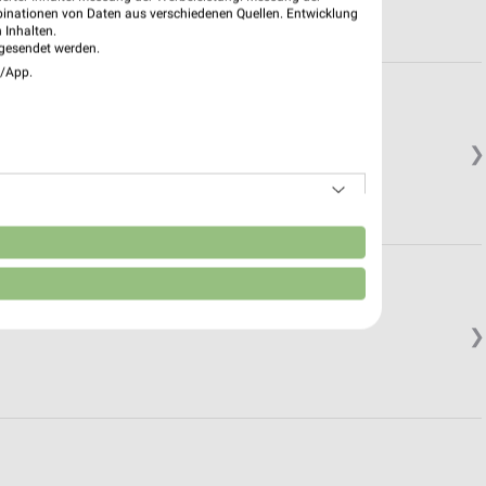
binationen von Daten aus verschiedenen Quellen. Entwicklung
 Inhalten.
gesendet werden.
e/App.
❯
n
❯