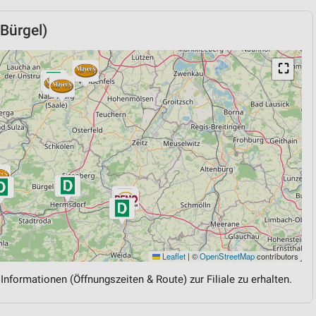
Bürgel)
⛶
Leaflet
|
©
OpenStreetMap
contributors
 Informationen (Öffnungszeiten & Route) zur Filiale zu erhalten.