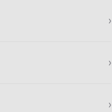
❯
❯
❯