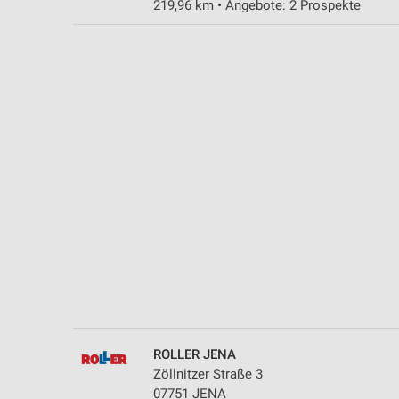
219,96 km • Angebote: 2 Prospekte
Messung der Performance von Inhalten
Analyse von Zielgruppen durch Statistiken oder Kombinationen 
Quellen
Entwicklung und Verbesserung der Angebote
Verwendung reduzierter Daten zur Auswahl von Inhalten
IAB-Besonderheiten:
Verwendung genauer Standortdaten
Geräte anhand von aktiv angeforderten Informationen identifizie
Nicht-IAB-Verarbeitungszwecke:
Notwendig
Performance
ROLLER JENA
Funktional
Zöllnitzer Straße 3
07751 JENA
Werbung