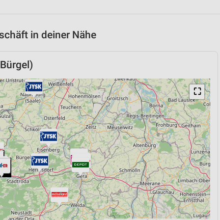
chäft in deiner Nähe
Bürgel)
⛶