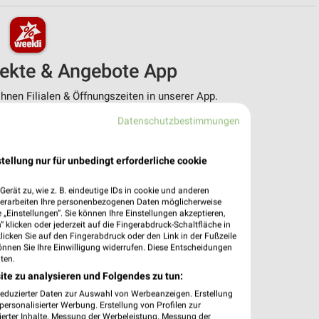
pekte & Angebote App
nen Filialen & Öffnungszeiten in unserer App.
Datenschutzbestimmungen
e Angebote
ieblingshändler
htigungen bei neuen Prospekten
tellung nur für unbedingt erforderliche cookie
 Einkauf stressfrei planen
erät zu, wie z. B. eindeutige IDs in cookie und anderen
 App jetzt laden oder QR-Code scannen.
verarbeiten Ihre personenbezogenen Daten möglicherweise
„Einstellungen“. Sie können Ihre Einstellungen akzeptieren,
 klicken oder jederzeit auf die Fingerabdruck-Schaltfläche in
klicken Sie auf den Fingerabdruck oder den Link in der Fußzeile
önnen Sie Ihre Einwilligung widerrufen. Diese Entscheidungen
ten.
ite zu analysieren und Folgendes zu tun:
reduzierter Daten zur Auswahl von Werbeanzeigen. Erstellung
ersonalisierter Werbung. Erstellung von Profilen zur
ierter Inhalte. Messung der Werbeleistung. Messung der