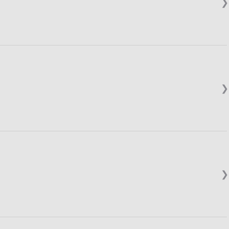
❯
❯
❯