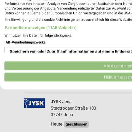
Performance von Inhalten. Analyse von Zielgruppen durch Statistiken oder Kom
und Verbesserung der Angebote. Verwendung reduzierter Daten zur Auswahl von
Daten können außerhalb der Europäischen Union weitergegeben und in die USA 
Ihre Einwilligung und die cookie Richtlinie gelten ausschließlich für diese Websit
Partnerliste anzeigen (1 IAB-Anbieter)
Wir nutzen Ihre Daten für folgende Zwecke:
IAB-Verarbeitungszwecke:
Speichern von oder Zugriff auf Informationen auf einem Endgerät
Sconto Möbel Jena
Stadtrodaer Str. 103/105
Verwendung reduzierter Daten zur Auswahl von Werbeanzeigen
07747 Jena
Alle akzeptiere
Heute 10:00 - 19:00 Uhr |
Geschlossen
Erstellung von Profilen für personalisierte Werbung
Nein, anpassen
219,96 km • Angebote: 3 Prospekte
Verwendung von Profilen zur Auswahl personalisierter Werbung
Erstellung von Profilen zur Personalisierung von Inhalten
JYSK Jena
Stadtrodaer Straße 103
Verwendung von Profilen zur Auswahl personalisierter Inhalte
07747 Jena
Heute
Messung der Werbeleistung
geschlossen