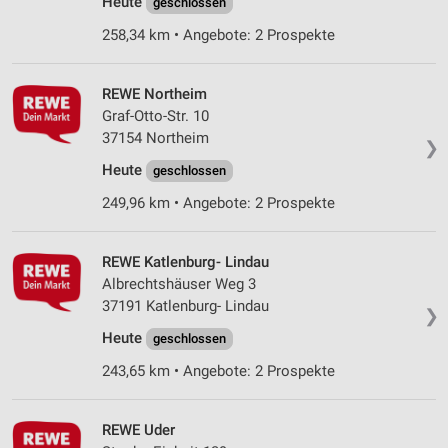
Heute
geschlossen
Analyse von Zielgruppen durch Statistiken oder
258,34 km • Angebote: 2 Prospekte
Kombinationen von Daten aus verschiedenen
Quellen
REWE Northeim
Entwicklung und Verbesserung der Angebote
Graf-Otto-Str. 10
37154 Northeim
Verwendung reduzierter Daten zur Auswahl von
❯
Inhalten
Heute
geschlossen
IAB-Besonderheiten:
249,96 km • Angebote: 2 Prospekte
Verwendung genauer Standortdaten
REWE Katlenburg- Lindau
Geräte anhand von aktiv angeforderten
Informationen identifizieren
Albrechtshäuser Weg 3
37191 Katlenburg- Lindau
Nicht-IAB-Verarbeitungszwecke:
❯
Heute
geschlossen
Notwendig
243,65 km • Angebote: 2 Prospekte
Performance
Funktional
REWE Uder