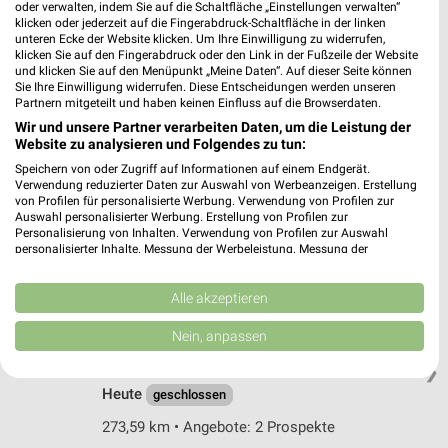
Steinslieth 1
oder verwalten, indem Sie auf die Schaltfläche „Einstellungen verwalten“
klicken oder jederzeit auf die Fingerabdruck-Schaltfläche in der linken
37130 Klein Lengden
❯
unteren Ecke der Website klicken. Um Ihre Einwilligung zu widerrufen,
klicken Sie auf den Fingerabdruck oder den Link in der Fußzeile der Website
Heute
geschlossen
und klicken Sie auf den Menüpunkt „Meine Daten“. Auf dieser Seite können
Sie Ihre Einwilligung widerrufen. Diese Entscheidungen werden unseren
258,97 km • Angebote: 2 Prospekte
Partnern mitgeteilt und haben keinen Einfluss auf die Browserdaten.
Wir und unsere Partner verarbeiten Daten, um die Leistung der
Website zu analysieren und Folgendes zu tun:
REWE Groß Schneen
Speichern von oder Zugriff auf Informationen auf einem Endgerät.
Lappstr. 7
Verwendung reduzierter Daten zur Auswahl von Werbeanzeigen. Erstellung
37133 Groß Schneen
❯
von Profilen für personalisierte Werbung. Verwendung von Profilen zur
Auswahl personalisierter Werbung. Erstellung von Profilen zur
Heute
geschlossen
Personalisierung von Inhalten. Verwendung von Profilen zur Auswahl
personalisierter Inhalte. Messung der Werbeleistung. Messung der
266,61 km • Angebote: 2 Prospekte
Performance von Inhalten. Analyse von Zielgruppen durch Statistiken oder
Kombinationen von Daten aus verschiedenen Quellen. Entwicklung und
Verbesserung der Angebote. Verwendung reduzierter Daten zur Auswahl
Alle akzeptieren
von Inhalten.
REWE Dransfeld
Daten können außerhalb der Europäischen Union weitergegeben und in die
Nein, anpassen
Wolfshof 2
USA gesendet werden.
37127 Dransfeld
Ihre Einwilligung und die cookie Richtlinie gelten ausschließlich für diese
❯
Website/App.
Heute
geschlossen
Partnerliste anzeigen (1 IAB-Anbieter)
273,59 km • Angebote: 2 Prospekte
Wir nutzen Ihre Daten für folgende Zwecke: