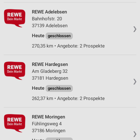
IAB-Verarbeitungszwecke:
REWE Adelebsen
Speichern von oder Zugriff auf Informationen
Bahnhofstr. 20
auf einem Endgerät
37139 Adelebsen
❯
Verwendung reduzierter Daten zur Auswahl von
Heute
geschlossen
Werbeanzeigen
270,35 km • Angebote: 2 Prospekte
Erstellung von Profilen für personalisierte
Werbung
REWE Hardegsen
Verwendung von Profilen zur Auswahl
Am Gladeberg 32
personalisierter Werbung
37181 Hardegsen
❯
Erstellung von Profilen zur Personalisierung
Heute
geschlossen
von Inhalten
262,37 km • Angebote: 2 Prospekte
Verwendung von Profilen zur Auswahl
personalisierter Inhalte
REWE Moringen
Messung der Werbeleistung
Fühlingsweg 4
37186 Moringen
❯
Messung der Performance von Inhalten