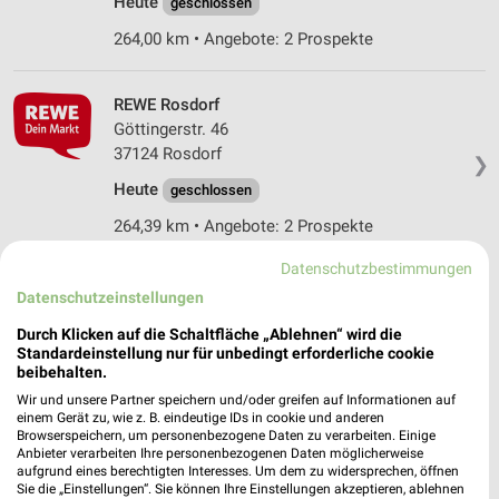
Heute
geschlossen
264,00 km • Angebote: 2 Prospekte
REWE Rosdorf
Göttingerstr. 46
37124 Rosdorf
❯
Heute
geschlossen
264,39 km • Angebote: 2 Prospekte
Datenschutzbestimmungen
REWE Bovenden
Datenschutzeinstellungen
Göttinger Str. 25/Feldtorweg
Durch Klicken auf die Schaltfläche „Ablehnen“ wird die
37120 Bovenden
❯
Standardeinstellung nur für unbedingt erforderliche cookie
beibehalten.
Heute
geschlossen
Wir und unsere Partner speichern und/oder greifen auf Informationen auf
259,26 km • Angebote: 2 Prospekte
einem Gerät zu, wie z. B. eindeutige IDs in cookie und anderen
Browserspeichern, um personenbezogene Daten zu verarbeiten. Einige
Anbieter verarbeiten Ihre personenbezogenen Daten möglicherweise
aufgrund eines berechtigten Interesses. Um dem zu widersprechen, öffnen
REWE Klein Lengden
Sie die „Einstellungen“. Sie können Ihre Einstellungen akzeptieren, ablehnen