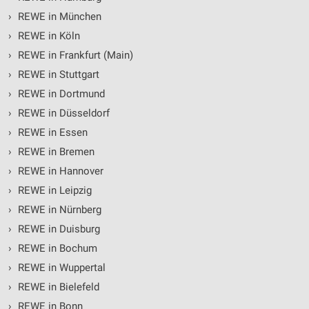
›
REWE in München
›
REWE in Köln
›
REWE in Frankfurt (Main)
›
REWE in Stuttgart
›
REWE in Dortmund
›
REWE in Düsseldorf
›
REWE in Essen
›
REWE in Bremen
›
REWE in Hannover
›
REWE in Leipzig
›
REWE in Nürnberg
›
REWE in Duisburg
›
REWE in Bochum
›
REWE in Wuppertal
›
REWE in Bielefeld
›
REWE in Bonn