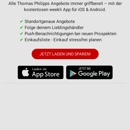
Alle Thomas Philipps Angebote immer griffbereit – mit der
Wir nutzen Ihre Daten für folgende Zwecke:
kostenlosen weekli App für iOS & Android.
IAB-Verarbeitungszwecke:
Speichern von oder Zugriff auf Informationen
✔
Standortgenaue Angebote
auf einem Endgerät
✔
Folge deinem Lieblingshändler
✔
Push-Benachrichtigungen bei neuen Prospekten
Verwendung reduzierter Daten zur Auswahl von
✔
Einkaufsliste - Einkauf stressfrei planen
Werbeanzeigen
Erstellung von Profilen für personalisierte
JETZT LADEN UND SPAREN!
Werbung
Verwendung von Profilen zur Auswahl
personalisierter Werbung
Erstellung von Profilen zur Personalisierung
von Inhalten
Verwendung von Profilen zur Auswahl
personalisierter Inhalte
Messung der Werbeleistung