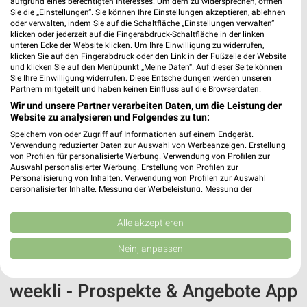
aufgrund eines berechtigten Interesses. Um dem zu widersprechen, öffnen
Sie die „Einstellungen“. Sie können Ihre Einstellungen akzeptieren, ablehnen
oder verwalten, indem Sie auf die Schaltfläche „Einstellungen verwalten“
klicken oder jederzeit auf die Fingerabdruck-Schaltfläche in der linken
unteren Ecke der Website klicken. Um Ihre Einwilligung zu widerrufen,
klicken Sie auf den Fingerabdruck oder den Link in der Fußzeile der Website
und klicken Sie auf den Menüpunkt „Meine Daten“. Auf dieser Seite können
Sie Ihre Einwilligung widerrufen. Diese Entscheidungen werden unseren
Partnern mitgeteilt und haben keinen Einfluss auf die Browserdaten.
Wir und unsere Partner verarbeiten Daten, um die Leistung der
Website zu analysieren und Folgendes zu tun:
Jetzt alle "Garten & Balkon" Themen entdecken!
Speichern von oder Zugriff auf Informationen auf einem Endgerät.
Verwendung reduzierter Daten zur Auswahl von Werbeanzeigen. Erstellung
von Profilen für personalisierte Werbung. Verwendung von Profilen zur
Auswahl personalisierter Werbung. Erstellung von Profilen zur
Personalisierung von Inhalten. Verwendung von Profilen zur Auswahl
personalisierter Inhalte. Messung der Werbeleistung. Messung der
MEHR PROSPEKTE
Performance von Inhalten. Analyse von Zielgruppen durch Statistiken oder
Kombinationen von Daten aus verschiedenen Quellen. Entwicklung und
Verbesserung der Angebote. Verwendung reduzierter Daten zur Auswahl
Alle akzeptieren
von Inhalten.
Daten können außerhalb der Europäischen Union weitergegeben und in die
Nein, anpassen
USA gesendet werden.
Ihre Einwilligung und die cookie Richtlinie gelten ausschließlich für diese
Website/App.
weekli - Prospekte & Angebote App
Partnerliste anzeigen (1 IAB-Anbieter)