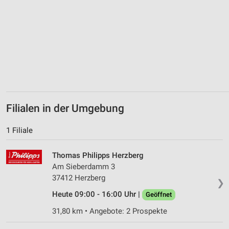
Messung der Performance von Inhalten
Analyse von Zielgruppen durch Statistiken oder
Kombinationen von Daten aus verschiedenen
Quellen
Entwicklung und Verbesserung der Angebote
Verwendung reduzierter Daten zur Auswahl von
Inhalten
Filialen in der Umgebung
IAB-Besonderheiten:
Verwendung genauer Standortdaten
1 Filiale
Geräte anhand von aktiv angeforderten
Thomas Philipps Herzberg
Informationen identifizieren
Am Sieberdamm 3
Nicht-IAB-Verarbeitungszwecke:
37412 Herzberg
❯
Notwendig
Heute 09:00 - 16:00 Uhr |
Geöffnet
Performance
31,80 km • Angebote: 2 Prospekte