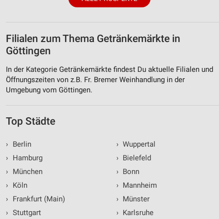
Verwendung reduzierter Daten zur Auswahl von
Inhalten
IAB-Besonderheiten:
Filialen zum Thema Getränkemärkte in
Verwendung genauer Standortdaten
Göttingen
Geräte anhand von aktiv angeforderten
In der Kategorie Getränkemärkte findest Du aktuelle Filialen und
Informationen identifizieren
Öffnungszeiten von z.B. Fr. Bremer Weinhandlung in der
Umgebung vom Göttingen.
Nicht-IAB-Verarbeitungszwecke:
Notwendig
Top Städte
Performance
›
Berlin
›
Wuppertal
Funktional
›
Hamburg
›
Bielefeld
Werbung
›
München
›
Bonn
›
Köln
›
Mannheim
›
Frankfurt (Main)
›
Münster
›
Stuttgart
›
Karlsruhe