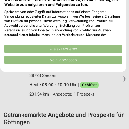
Website zu analysieren und Folgendes zu tun:
Speichern von oder Zugriff auf Informationen auf einem Endgerät.
Logo Getränke-Fachmarkt Eschwege
Verwendung reduzierter Daten zur Auswahl von Werbeanzeigen. Erstellung
Heubergstr. 2
von Profilen für personalisierte Werbung. Verwendung von Profilen zur
Auswahl personalisierter Werbung. Erstellung von Profilen zur
37269 Eschwege
❯
Personalisierung von Inhalten. Verwendung von Profilen zur Auswahl
personalisierter Inhalte. Messung der Werbeleistung. Messung der
Heute 08:30 - 18:00 Uhr |
Geöffnet
Performance von Inhalten. Analyse von Zielgruppen durch Statistiken oder
Kombinationen von Daten aus verschiedenen Quellen. Entwicklung und
275,72 km • Angebote: 2 Prospekte
Verbesserung der Angebote. Verwendung reduzierter Daten zur Auswahl
Alle akzeptieren
von Inhalten.
Daten können außerhalb der Europäischen Union weitergegeben und in die
Nein, anpassen
trinkgut Seesen
USA gesendet werden.
Frankfurter Straße 5
Ihre Einwilligung und die cookie Richtlinie gelten ausschließlich für diese
Website/App.
38723 Seesen
❯
Partnerliste anzeigen (1 IAB-Anbieter)
Heute 08:00 - 20:00 Uhr |
Geöffnet
Wir nutzen Ihre Daten für folgende Zwecke:
231,54 km • Angebote: 1 Prospekt
IAB-Verarbeitungszwecke:
Speichern von oder Zugriff auf Informationen
auf einem Endgerät
Getränkemärkte Angebote und Prospekte für
Verwendung reduzierter Daten zur Auswahl von
Göttingen
Werbeanzeigen