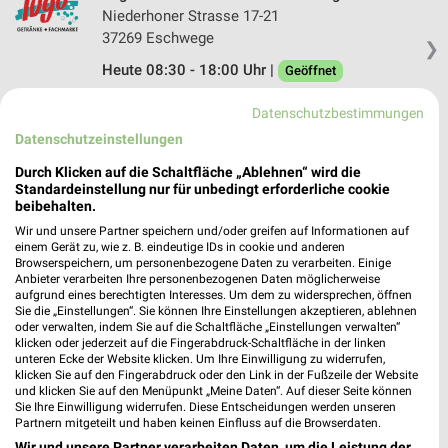
Niederhoner Strasse 17-21
37269 Eschwege
❯
Heute 08:30 - 18:00 Uhr |
Geöffnet
274,66 km • Angebote: 2 Prospekte
Datenschutzbestimmungen
Datenschutzeinstellungen
Logo Getränke-Fachmarkt Kassel
Durch Klicken auf die Schaltfläche „Ablehnen“ wird die
Ochshäuser Str. 16
Standardeinstellung nur für unbedingt erforderliche cookie
34123 Kassel
beibehalten.
❯
Wir und unsere Partner speichern und/oder greifen auf Informationen auf
Heute 08:30 - 18:00 Uhr |
Geöffnet
einem Gerät zu, wie z. B. eindeutige IDs in cookie und anderen
Browserspeichern, um personenbezogene Daten zu verarbeiten. Einige
298,48 km • Angebote: 2 Prospekte
Anbieter verarbeiten Ihre personenbezogenen Daten möglicherweise
aufgrund eines berechtigten Interesses. Um dem zu widersprechen, öffnen
Sie die „Einstellungen“. Sie können Ihre Einstellungen akzeptieren, ablehnen
oder verwalten, indem Sie auf die Schaltfläche „Einstellungen verwalten“
Logo Getränke-Fachmarkt Vellmar
klicken oder jederzeit auf die Fingerabdruck-Schaltfläche in der linken
Harleshäuser Straße 21
unteren Ecke der Website klicken. Um Ihre Einwilligung zu widerrufen,
34246 Vellmar
klicken Sie auf den Fingerabdruck oder den Link in der Fußzeile der Website
❯
und klicken Sie auf den Menüpunkt „Meine Daten“. Auf dieser Seite können
Heute 09:00 - 18:00 Uhr |
Geöffnet
Sie Ihre Einwilligung widerrufen. Diese Entscheidungen werden unseren
Partnern mitgeteilt und haben keinen Einfluss auf die Browserdaten.
300,45 km • Angebote: 2 Prospekte
Wir und unsere Partner verarbeiten Daten, um die Leistung der