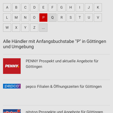
A
B
C
D
E
F
G
H
I
J
K
L
M
N
O
P
Q
R
S
T
U
V
W
X
Y
Z
...
Alle Händler mit Anfangsbuchstabe "P" in Göttingen
und Umgebung
PENNY Prospekt und aktuelle Angebote für
Göttingen
pepco Filialen & Öffnungszeiten für Göttingen
pitstop Prospekte und Angebote für Göttingen