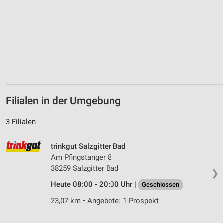
auf einem Endgerät
Verwendung reduzierter Daten zur Auswahl von
Werbeanzeigen
Erstellung von Profilen für personalisierte
Werbung
Verwendung von Profilen zur Auswahl
personalisierter Werbung
Filialen in der Umgebung
Erstellung von Profilen zur Personalisierung
3 Filialen
von Inhalten
Verwendung von Profilen zur Auswahl
trinkgut Salzgitter Bad
personalisierter Inhalte
Am Pfingstanger 8
38259 Salzgitter Bad
❯
Messung der Werbeleistung
Heute 08:00 - 20:00 Uhr |
Geschlossen
Messung der Performance von Inhalten
23,07 km • Angebote: 1 Prospekt
Analyse von Zielgruppen durch Statistiken oder
Kombinationen von Daten aus verschiedenen