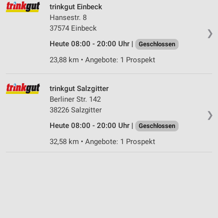
trinkgut Einbeck
Quellen
Hansestr. 8
Entwicklung und Verbesserung der Angebote
37574 Einbeck
❯
Heute 08:00 - 20:00 Uhr |
Geschlossen
Verwendung reduzierter Daten zur Auswahl von
Inhalten
23,88 km • Angebote: 1 Prospekt
IAB-Besonderheiten:
Verwendung genauer Standortdaten
trinkgut Salzgitter
Berliner Str. 142
Geräte anhand von aktiv angeforderten
38226 Salzgitter
❯
Informationen identifizieren
Heute 08:00 - 20:00 Uhr |
Geschlossen
Nicht-IAB-Verarbeitungszwecke:
32,58 km • Angebote: 1 Prospekt
Notwendig
Performance
Funktional
Werbung