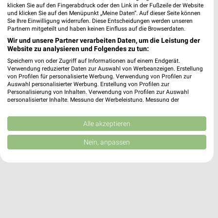
Alle trinkgut Angebote immer griffbereit – mit der kostenlosen
klicken Sie auf den Fingerabdruck oder den Link in der Fußzeile der Website
weekli App für iOS & Android.
und klicken Sie auf den Menüpunkt „Meine Daten“. Auf dieser Seite können
Sie Ihre Einwilligung widerrufen. Diese Entscheidungen werden unseren
Partnern mitgeteilt und haben keinen Einfluss auf die Browserdaten.
✔
Standortgenaue Angebote
Wir und unsere Partner verarbeiten Daten, um die Leistung der
✔
Folge deinem Lieblingshändler
Website zu analysieren und Folgendes zu tun:
✔
Push-Benachrichtigungen bei neuen Prospekten
Speichern von oder Zugriff auf Informationen auf einem Endgerät.
✔
Einkaufsliste - Einkauf stressfrei planen
Verwendung reduzierter Daten zur Auswahl von Werbeanzeigen. Erstellung
von Profilen für personalisierte Werbung. Verwendung von Profilen zur
Auswahl personalisierter Werbung. Erstellung von Profilen zur
JETZT LADEN UND SPAREN!
Personalisierung von Inhalten. Verwendung von Profilen zur Auswahl
personalisierter Inhalte. Messung der Werbeleistung. Messung der
Performance von Inhalten. Analyse von Zielgruppen durch Statistiken oder
Kombinationen von Daten aus verschiedenen Quellen. Entwicklung und
Verbesserung der Angebote. Verwendung reduzierter Daten zur Auswahl
Alle akzeptieren
von Inhalten.
Daten können außerhalb der Europäischen Union weitergegeben und in die
Nein, anpassen
USA gesendet werden.
Ihre Einwilligung und die cookie Richtlinie gelten ausschließlich für diese
Website/App.
Partnerliste anzeigen (1 IAB-Anbieter)
Wir nutzen Ihre Daten für folgende Zwecke:
IAB-Verarbeitungszwecke:
Speichern von oder Zugriff auf Informationen