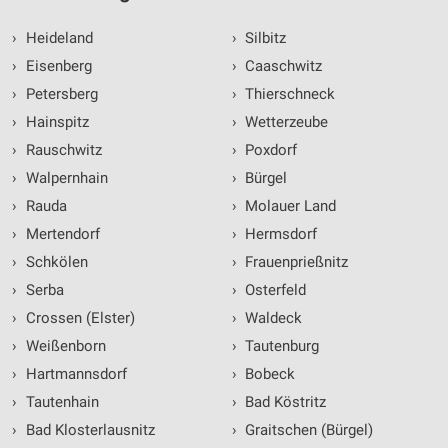
Notwendig
›
Heideland
›
Silbitz
Performance
›
Eisenberg
›
Caaschwitz
›
Petersberg
›
Thierschneck
Funktional
›
Hainspitz
›
Wetterzeube
Werbung
›
Rauschwitz
›
Poxdorf
›
Walpernhain
›
Bürgel
›
Rauda
›
Molauer Land
›
Mertendorf
›
Hermsdorf
›
Schkölen
›
Frauenprießnitz
›
Serba
›
Osterfeld
›
Crossen (Elster)
›
Waldeck
›
Weißenborn
›
Tautenburg
›
Hartmannsdorf
›
Bobeck
›
Tautenhain
›
Bad Köstritz
›
Bad Klosterlausnitz
›
Graitschen (Bürgel)