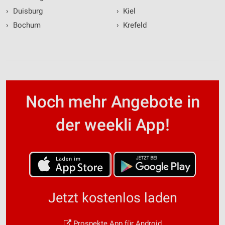
›
Duisburg
›
Kiel
›
Bochum
›
Krefeld
Noch mehr Angebote in
der weekli App!
Jetzt kostenlos laden
Prospekte App für Android