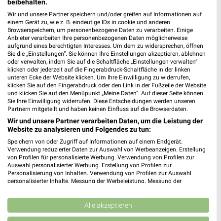
beibehalten.
Wir und unsere Partner speichern und/oder greifen auf Informationen auf
einem Gerät zu, wie z. B. eindeutige IDs in cookie und anderen
Browserspeichern, um personenbezogene Daten zu verarbeiten. Einige
9,4 km
21,8 km
Anbieter verarbeiten Ihre personenbezogenen Daten möglicherweise
aufgrund eines berechtigten Interesses. Um dem zu widersprechen, öffnen
Wochenend Spezial
Angebote ab 15.07.
Sie die „Einstellungen“. Sie können Ihre Einstellungen akzeptieren, ablehnen
Gültig ab Fr. 14.08.
Gültig bis Di. 11.08.
oder verwalten, indem Sie auf die Schaltfläche „Einstellungen verwalten“
klicken oder jederzeit auf die Fingerabdruck-Schaltfläche in der linken
unteren Ecke der Website klicken. Um Ihre Einwilligung zu widerrufen,
Sconto Möbel
Höffner
klicken Sie auf den Fingerabdruck oder den Link in der Fußzeile der Website
und klicken Sie auf den Menüpunkt „Meine Daten“. Auf dieser Seite können
Sie Ihre Einwilligung widerrufen. Diese Entscheidungen werden unseren
Partnern mitgeteilt und haben keinen Einfluss auf die Browserdaten.
Wir und unsere Partner verarbeiten Daten, um die Leistung der
Website zu analysieren und Folgendes zu tun:
Speichern von oder Zugriff auf Informationen auf einem Endgerät.
Verwendung reduzierter Daten zur Auswahl von Werbeanzeigen. Erstellung
von Profilen für personalisierte Werbung. Verwendung von Profilen zur
Auswahl personalisierter Werbung. Erstellung von Profilen zur
Personalisierung von Inhalten. Verwendung von Profilen zur Auswahl
personalisierter Inhalte. Messung der Werbeleistung. Messung der
Performance von Inhalten. Analyse von Zielgruppen durch Statistiken oder
Kombinationen von Daten aus verschiedenen Quellen. Entwicklung und
Verbesserung der Angebote. Verwendung reduzierter Daten zur Auswahl
Alle akzeptieren
von Inhalten.
Daten können außerhalb der Europäischen Union weitergegeben und in die