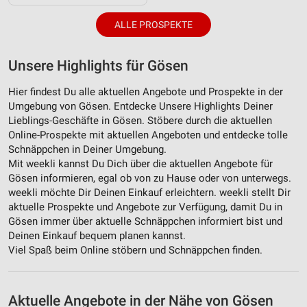
Verwendung von Profilen zur Auswahl
personalisierter Inhalte
ALLE PROSPEKTE
Messung der Werbeleistung
Unsere Highlights für Gösen
Messung der Performance von Inhalten
Hier findest Du alle aktuellen Angebote und Prospekte in der
Analyse von Zielgruppen durch Statistiken oder
Umgebung von Gösen. Entdecke Unsere Highlights Deiner
Kombinationen von Daten aus verschiedenen
Lieblings-Geschäfte in Gösen. Stöbere durch die aktuellen
Quellen
Online-Prospekte mit aktuellen Angeboten und entdecke tolle
Entwicklung und Verbesserung der Angebote
Schnäppchen in Deiner Umgebung.
Mit weekli kannst Du Dich über die aktuellen Angebote für
Verwendung reduzierter Daten zur Auswahl von
Gösen informieren, egal ob von zu Hause oder von unterwegs.
Inhalten
weekli möchte Dir Deinen Einkauf erleichtern. weekli stellt Dir
aktuelle Prospekte und Angebote zur Verfügung, damit Du in
IAB-Besonderheiten:
Gösen immer über aktuelle Schnäppchen informiert bist und
Verwendung genauer Standortdaten
Deinen Einkauf bequem planen kannst.
Viel Spaß beim Online stöbern und Schnäppchen finden.
Geräte anhand von aktiv angeforderten
Informationen identifizieren
Nicht-IAB-Verarbeitungszwecke:
Aktuelle Angebote in der Nähe von Gösen