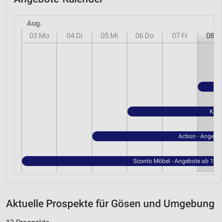
Aug.
03
Mo
04
Di
05
Mi
06
Do
07
Fr
08
S
Kauf
Action - Angebo
Sconto Möbel - Angebote ab 15.0
Aktuelle Prospekte für Gösen und Umgebung