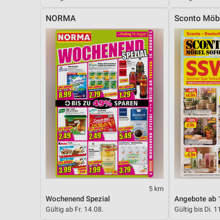
Messung der Performance von Inhalten
NORMA
Sconto Möb
Analyse von Zielgruppen durch Statistiken oder Kombinationen 
Quellen
Entwicklung und Verbesserung der Angebote
Verwendung reduzierter Daten zur Auswahl von Inhalten
IAB-Besonderheiten:
Verwendung genauer Standortdaten
Geräte anhand von aktiv angeforderten Informationen identifizie
Nicht-IAB-Verarbeitungszwecke:
Notwendig
Performance
5 km
Wochenend Spezial
Angebote ab 
Funktional
Gültig ab Fr. 14.08.
Gültig bis Di. 1
Werbung