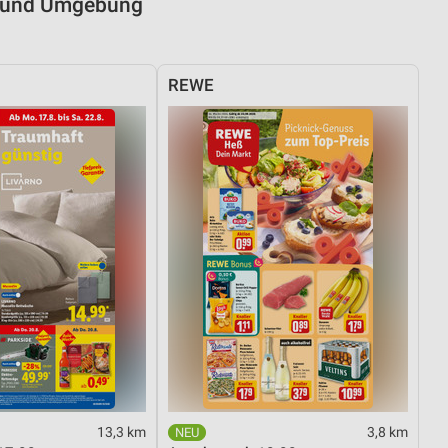
tz und Umgebung
REWE
13,3 km
3,8 km