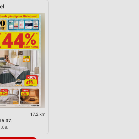
el
17,2 km
15.07.
1.08.