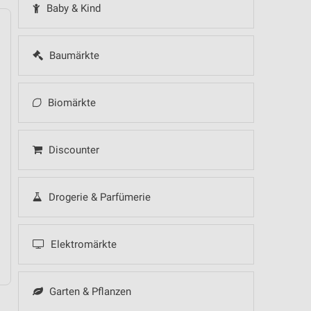
Baby & Kind
Baumärkte
14
Fr
15
Sa
16
So
17
Mo
18
Di
19
Mi
Biomärkte
Lidl - Angebote 
.
Discounter
.
Drogerie & Parfümerie
10.08.
Elektromärkte
NORMA - Wochenend Spezial
Garten & Pflanzen