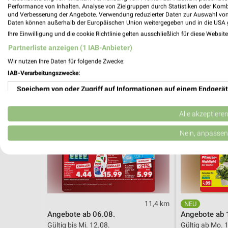
Gültig bis Fr. 14.08.
Gültig ab Mo. 
Performance von Inhalten. Analyse von Zielgruppen durch Statistiken oder Kom
und Verbesserung der Angebote. Verwendung reduzierter Daten zur Auswahl von
Daten können außerhalb der Europäischen Union weitergegeben und in die USA 
Kaufland
Thomas Phil
Ihre Einwilligung und die cookie Richtlinie gelten ausschließlich für diese Websit
Partnerliste anzeigen (1 IAB-Anbieter)
Wir nutzen Ihre Daten für folgende Zwecke:
IAB-Verarbeitungszwecke:
Speichern von oder Zugriff auf Informationen auf einem Endgerät
Verwendung reduzierter Daten zur Auswahl von Werbeanzeigen
Alle akzeptiere
Erstellung von Profilen für personalisierte Werbung
Nein, anpassen
Verwendung von Profilen zur Auswahl personalisierter Werbung
Erstellung von Profilen zur Personalisierung von Inhalten
Verwendung von Profilen zur Auswahl personalisierter Inhalte
11,4 km
Angebote ab 06.08.
Angebote ab 
Messung der Werbeleistung
Gültig bis Mi. 12.08.
Gültig ab Mo. 