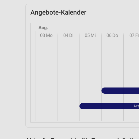
Angebote-Kalender
Aug.
03
Mo
04
Di
05
Mi
06
Do
07
F
Act