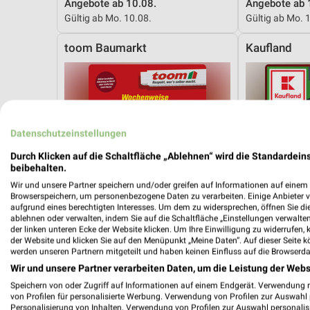
Angebote ab 10.08.
Angebote ab 
Gültig ab Mo. 10.08.
Gültig ab Mo. 
toom Baumarkt
Kaufland
Datenschutzeinstellungen
Durch Klicken auf die Schaltfläche „Ablehnen“ wird die Standardeins
beibehalten.
Wir und unsere Partner speichern und/oder greifen auf Informationen auf einem G
Browserspeichern, um personenbezogene Daten zu verarbeiten. Einige Anbieter 
aufgrund eines berechtigten Interesses. Um dem zu widersprechen, öffnen Sie die 
ablehnen oder verwalten, indem Sie auf die Schaltfläche „Einstellungen verwalten“
der linken unteren Ecke der Website klicken. Um Ihre Einwilligung zu widerrufen, 
der Website und klicken Sie auf den Menüpunkt „Meine Daten“. Auf dieser Seite k
werden unseren Partnern mitgeteilt und haben keinen Einfluss auf die Browserda
Wir und unsere Partner verarbeiten Daten, um die Leistung der Webs
Speichern von oder Zugriff auf Informationen auf einem Endgerät. Verwendung 
15,5 km
von Profilen für personalisierte Werbung. Verwendung von Profilen zur Auswahl p
Angebote ab 08.08.
Mo-Mi Angebo
Personalisierung von Inhalten. Verwendung von Profilen zur Auswahl personalis