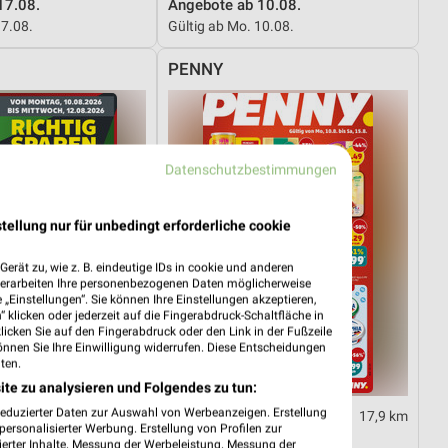
17.08.
Angebote ab 10.08.
17.08.
Gültig ab Mo. 10.08.
PENNY
Datenschutzbestimmungen
tellung nur für unbedingt erforderliche cookie
erät zu, wie z. B. eindeutige IDs in cookie und anderen
verarbeiten Ihre personenbezogenen Daten möglicherweise
„Einstellungen“. Sie können Ihre Einstellungen akzeptieren,
 klicken oder jederzeit auf die Fingerabdruck-Schaltfläche in
klicken Sie auf den Fingerabdruck oder den Link in der Fußzeile
önnen Sie Ihre Einwilligung widerrufen. Diese Entscheidungen
ten.
ite zu analysieren und Folgendes zu tun:
reduzierter Daten zur Auswahl von Werbeanzeigen. Erstellung
11,4 km
17,9 km
ersonalisierter Werbung. Erstellung von Profilen zur
te ab 10.08.
Angebote ab 10.08.
ierter Inhalte. Messung der Werbeleistung. Messung der