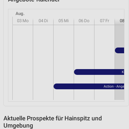
Aug.
03
Mo
04
Di
05
Mi
06
Do
07
Fr
08
S
Kauf
Action - Angebo
Aktuelle Prospekte für Hainspitz und
Umgebung