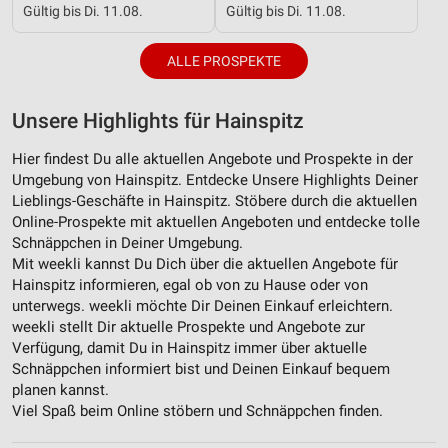
Gültig bis Di. 11.08.
Gültig bis Di. 11.08.
Verwendung von Profilen zur Auswahl
personalisierter Inhalte
ALLE PROSPEKTE
Messung der Werbeleistung
Unsere Highlights für Hainspitz
Messung der Performance von Inhalten
Hier findest Du alle aktuellen Angebote und Prospekte in der
Analyse von Zielgruppen durch Statistiken oder
Umgebung von Hainspitz. Entdecke Unsere Highlights Deiner
Kombinationen von Daten aus verschiedenen
Lieblings-Geschäfte in Hainspitz. Stöbere durch die aktuellen
Quellen
Online-Prospekte mit aktuellen Angeboten und entdecke tolle
Schnäppchen in Deiner Umgebung.
Entwicklung und Verbesserung der Angebote
Mit weekli kannst Du Dich über die aktuellen Angebote für
Hainspitz informieren, egal ob von zu Hause oder von
Verwendung reduzierter Daten zur Auswahl von
unterwegs. weekli möchte Dir Deinen Einkauf erleichtern.
Inhalten
weekli stellt Dir aktuelle Prospekte und Angebote zur
IAB-Besonderheiten:
Verfügung, damit Du in Hainspitz immer über aktuelle
Schnäppchen informiert bist und Deinen Einkauf bequem
Verwendung genauer Standortdaten
planen kannst.
Viel Spaß beim Online stöbern und Schnäppchen finden.
Geräte anhand von aktiv angeforderten
Informationen identifizieren