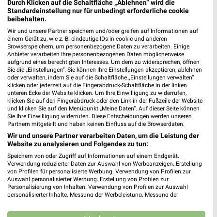
Durch Klicken auf die Schaltfläche „Ablehnen“ wird die
Standardeinstellung nur für unbedingt erforderliche cookie
beibehalten.
Wir und unsere Partner speichern und/oder greifen auf Informationen auf
einem Gerät zu, wie z. B. eindeutige IDs in cookie und anderen
Browserspeichern, um personenbezogene Daten zu verarbeiten. Einige
18,5 km
5,7 km
Anbieter verarbeiten Ihre personenbezogenen Daten möglicherweise
Angebote ab 05.08.
Wochenend Spezial
aufgrund eines berechtigten Interesses. Um dem zu widersprechen, öffnen
Gültig bis Di. 11.08.
Gültig ab Fr. 14.08.
Sie die „Einstellungen“. Sie können Ihre Einstellungen akzeptieren, ablehnen
oder verwalten, indem Sie auf die Schaltfläche „Einstellungen verwalten“
klicken oder jederzeit auf die Fingerabdruck-Schaltfläche in der linken
Sconto Möbel
Sconto Möbel
unteren Ecke der Website klicken. Um Ihre Einwilligung zu widerrufen,
klicken Sie auf den Fingerabdruck oder den Link in der Fußzeile der Website
und klicken Sie auf den Menüpunkt „Meine Daten“. Auf dieser Seite können
Sie Ihre Einwilligung widerrufen. Diese Entscheidungen werden unseren
Partnern mitgeteilt und haben keinen Einfluss auf die Browserdaten.
Wir und unsere Partner verarbeiten Daten, um die Leistung der
Website zu analysieren und Folgendes zu tun:
Speichern von oder Zugriff auf Informationen auf einem Endgerät.
Verwendung reduzierter Daten zur Auswahl von Werbeanzeigen. Erstellung
von Profilen für personalisierte Werbung. Verwendung von Profilen zur
Auswahl personalisierter Werbung. Erstellung von Profilen zur
Personalisierung von Inhalten. Verwendung von Profilen zur Auswahl
personalisierter Inhalte. Messung der Werbeleistung. Messung der
Performance von Inhalten. Analyse von Zielgruppen durch Statistiken oder
Kombinationen von Daten aus verschiedenen Quellen. Entwicklung und