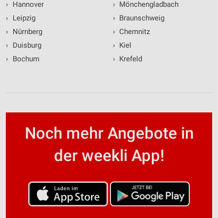
›
Hannover
›
Mönchengladbach
›
Leipzig
›
Braunschweig
›
Nürnberg
›
Chemnitz
›
Duisburg
›
Kiel
›
Bochum
›
Krefeld
Noch mehr Angebote in
der weekli App!