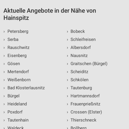
Nicht-IAB-Verarbeitungszwecke:
Aktuelle Angebote in der Nähe von
Notwendig
Hainspitz
Performance
›
Petersberg
›
Bobeck
Funktional
›
Serba
›
Schleifreisen
›
Rauschwitz
›
Albersdorf
Werbung
›
Eisenberg
›
Nausnitz
›
Gösen
›
Graitschen (Bürgel)
›
Mertendorf
›
Scheiditz
›
Weißenborn
›
Schkölen
›
Bad Klosterlausnitz
›
Tautenburg
›
Bürgel
›
Hartmannsdorf
›
Heideland
›
Frauenprießnitz
›
Poxdorf
›
Crossen (Elster)
›
Tautenhain
›
Thierschneck
›
Waldeck
›
Bollberg