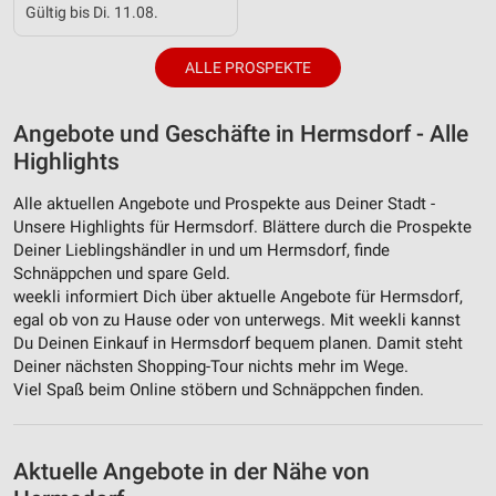
Verwendung von Profilen zur Auswahl
Gültig bis Di. 11.08.
personalisierter Inhalte
ALLE PROSPEKTE
Messung der Werbeleistung
Messung der Performance von Inhalten
Angebote und Geschäfte in Hermsdorf - Alle
Highlights
Analyse von Zielgruppen durch Statistiken oder
Kombinationen von Daten aus verschiedenen
Quellen
Alle aktuellen Angebote und Prospekte aus Deiner Stadt -
Unsere Highlights für Hermsdorf. Blättere durch die Prospekte
Entwicklung und Verbesserung der Angebote
Deiner Lieblingshändler in und um Hermsdorf, finde
Schnäppchen und spare Geld.
Verwendung reduzierter Daten zur Auswahl von
weekli informiert Dich über aktuelle Angebote für Hermsdorf,
Inhalten
egal ob von zu Hause oder von unterwegs. Mit weekli kannst
Du Deinen Einkauf in Hermsdorf bequem planen. Damit steht
IAB-Besonderheiten:
Deiner nächsten Shopping-Tour nichts mehr im Wege.
Verwendung genauer Standortdaten
Viel Spaß beim Online stöbern und Schnäppchen finden.
Geräte anhand von aktiv angeforderten
Informationen identifizieren
Aktuelle Angebote in der Nähe von
Nicht-IAB-Verarbeitungszwecke: