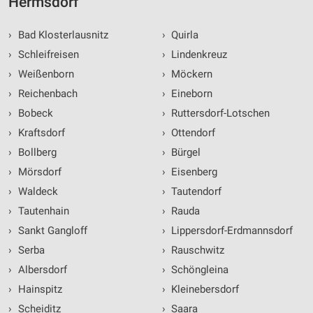
Hermsdorf
Notwendig
›
Bad Klosterlausnitz
›
Quirla
Performance
›
Schleifreisen
›
Lindenkreuz
Funktional
›
Weißenborn
›
Möckern
›
Reichenbach
›
Eineborn
Werbung
›
Bobeck
›
Ruttersdorf-Lotschen
›
Kraftsdorf
›
Ottendorf
›
Bollberg
›
Bürgel
›
Mörsdorf
›
Eisenberg
›
Waldeck
›
Tautendorf
›
Tautenhain
›
Rauda
›
Sankt Gangloff
›
Lippersdorf-Erdmannsdorf
›
Serba
›
Rauschwitz
›
Albersdorf
›
Schöngleina
›
Hainspitz
›
Kleinebersdorf
›
Scheiditz
›
Saara