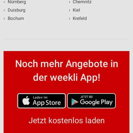
›
Nürnberg
›
Chemnitz
›
Duisburg
›
Kiel
›
Bochum
›
Krefeld
Noch mehr Angebote in
der weekli App!
Jetzt kostenlos laden