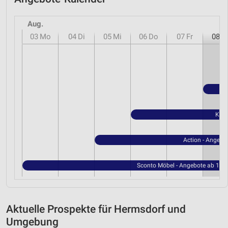
Aug.
03
Mo
04
Di
05
Mi
06
Do
07
Fr
08
S
Kauf
Action - Angebo
Sconto Möbel - Angebote ab 15.0
Aktuelle Prospekte für Hermsdorf und
Umgebung