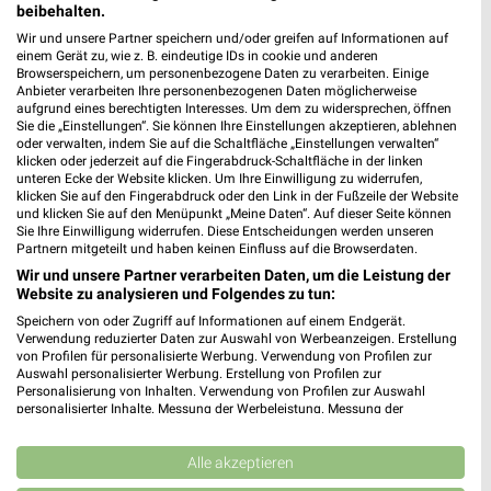
beibehalten.
Wir und unsere Partner speichern und/oder greifen auf Informationen auf
einem Gerät zu, wie z. B. eindeutige IDs in cookie und anderen
Browserspeichern, um personenbezogene Daten zu verarbeiten. Einige
Anbieter verarbeiten Ihre personenbezogenen Daten möglicherweise
aufgrund eines berechtigten Interesses. Um dem zu widersprechen, öffnen
8,3 km
16,5 km
Sie die „Einstellungen“. Sie können Ihre Einstellungen akzeptieren, ablehnen
Wochenend Spezial
Angebote ab 15.07.
oder verwalten, indem Sie auf die Schaltfläche „Einstellungen verwalten“
Gültig ab Fr. 14.08.
Gültig bis Di. 11.08.
klicken oder jederzeit auf die Fingerabdruck-Schaltfläche in der linken
unteren Ecke der Website klicken. Um Ihre Einwilligung zu widerrufen,
klicken Sie auf den Fingerabdruck oder den Link in der Fußzeile der Website
Sconto Möbel
Höffner
und klicken Sie auf den Menüpunkt „Meine Daten“. Auf dieser Seite können
Sie Ihre Einwilligung widerrufen. Diese Entscheidungen werden unseren
Partnern mitgeteilt und haben keinen Einfluss auf die Browserdaten.
Wir und unsere Partner verarbeiten Daten, um die Leistung der
Website zu analysieren und Folgendes zu tun:
Speichern von oder Zugriff auf Informationen auf einem Endgerät.
Verwendung reduzierter Daten zur Auswahl von Werbeanzeigen. Erstellung
von Profilen für personalisierte Werbung. Verwendung von Profilen zur
Auswahl personalisierter Werbung. Erstellung von Profilen zur
Personalisierung von Inhalten. Verwendung von Profilen zur Auswahl
personalisierter Inhalte. Messung der Werbeleistung. Messung der
Performance von Inhalten. Analyse von Zielgruppen durch Statistiken oder
Kombinationen von Daten aus verschiedenen Quellen. Entwicklung und
Verbesserung der Angebote. Verwendung reduzierter Daten zur Auswahl
Alle akzeptieren
von Inhalten.