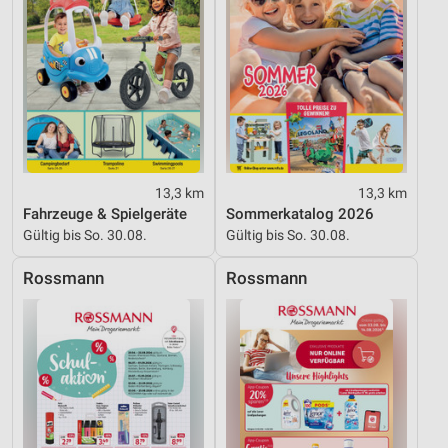
Nicht-IAB-Verarbeitungszwecke:
Notwendig
Performance
Funktional
Werbung
13,3 km
13,3 km
Fahrzeuge & Spielgeräte
Sommerkatalog 2026
Gültig bis So. 30.08.
Gültig bis So. 30.08.
Rossmann
Rossmann