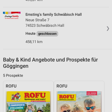
Verwendung von Profilen zur Auswahl
personalisierter Inhalte
Ernsting's family Schwäbisch Hall
Neue Straße 7
Messung der Werbeleistung
74523 Schwäbisch Hall
❯
Messung der Performance von Inhalten
Heute
geschlossen
458,11 km
Analyse von Zielgruppen durch Statistiken oder
Kombinationen von Daten aus verschiedenen
Quellen
Baby & Kind Angebote und Prospekte für
Entwicklung und Verbesserung der Angebote
Göggingen
Verwendung reduzierter Daten zur Auswahl von
5 Prospekte
Inhalten
IAB-Besonderheiten:
ROFU
ROFU
Verwendung genauer Standortdaten
Geräte anhand von aktiv angeforderten
Informationen identifizieren