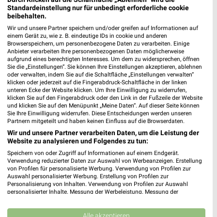
❯
Standardeinstellung nur für unbedingt erforderliche cookie
Heute
geschlossen
beibehalten.
499,26 km • Angebote: 2 Prospekte
Wir und unsere Partner speichern und/oder greifen auf Informationen auf
einem Gerät zu, wie z. B. eindeutige IDs in cookie und anderen
Browserspeichern, um personenbezogene Daten zu verarbeiten. Einige
Anbieter verarbeiten Ihre personenbezogenen Daten möglicherweise
BabyOne Göppingen
aufgrund eines berechtigten Interesses. Um dem zu widersprechen, öffnen
Am Autohof 43
Sie die „Einstellungen“. Sie können Ihre Einstellungen akzeptieren, ablehnen
oder verwalten, indem Sie auf die Schaltfläche „Einstellungen verwalten“
73037 Göppingen
❯
klicken oder jederzeit auf die Fingerabdruck-Schaltfläche in der linken
unteren Ecke der Website klicken. Um Ihre Einwilligung zu widerrufen,
Heute
geschlossen
klicken Sie auf den Fingerabdruck oder den Link in der Fußzeile der Website
und klicken Sie auf den Menüpunkt „Meine Daten“. Auf dieser Seite können
499,43 km
Sie Ihre Einwilligung widerrufen. Diese Entscheidungen werden unseren
Partnern mitgeteilt und haben keinen Einfluss auf die Browserdaten.
Wir und unsere Partner verarbeiten Daten, um die Leistung der
Ernsting's family Göppingen
Website zu analysieren und Folgendes zu tun:
Marktstraße 8 - 10
Speichern von oder Zugriff auf Informationen auf einem Endgerät.
73033 Göppingen
Verwendung reduzierter Daten zur Auswahl von Werbeanzeigen. Erstellung
❯
von Profilen für personalisierte Werbung. Verwendung von Profilen zur
Heute
geschlossen
Auswahl personalisierter Werbung. Erstellung von Profilen zur
Personalisierung von Inhalten. Verwendung von Profilen zur Auswahl
500,18 km
personalisierter Inhalte. Messung der Werbeleistung. Messung der
Performance von Inhalten. Analyse von Zielgruppen durch Statistiken oder
Kombinationen von Daten aus verschiedenen Quellen. Entwicklung und
Verbesserung der Angebote. Verwendung reduzierter Daten zur Auswahl
Alle akzeptieren