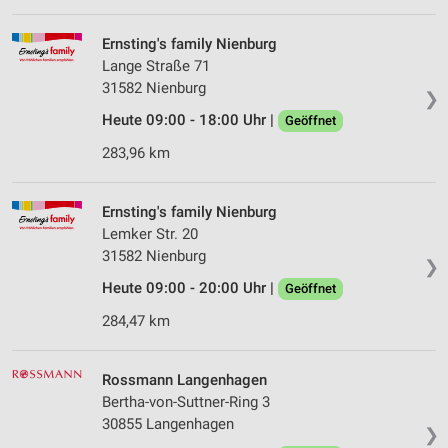
Wir nutzen Ihre Daten für folgende Zwecke:
Ernsting's family Nienburg
IAB-Verarbeitungszwecke:
Lange Straße 71
Speichern von oder Zugriff auf Informationen
31582 Nienburg
❯
auf einem Endgerät
Heute 09:00 - 18:00 Uhr |
Geöffnet
Verwendung reduzierter Daten zur Auswahl von
283,96 km
Werbeanzeigen
Erstellung von Profilen für personalisierte
Ernsting's family Nienburg
Werbung
Lemker Str. 20
Verwendung von Profilen zur Auswahl
31582 Nienburg
❯
personalisierter Werbung
Heute 09:00 - 20:00 Uhr |
Geöffnet
Erstellung von Profilen zur Personalisierung
284,47 km
von Inhalten
Verwendung von Profilen zur Auswahl
Rossmann Langenhagen
personalisierter Inhalte
Bertha-von-Suttner-Ring 3
30855 Langenhagen
Messung der Werbeleistung
❯