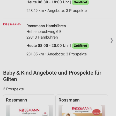
Heute 08:30 - 18:00 Uhr |
Geöffnet
Messung der Performance von Inhalten
248,49 km • Angebote: 3 Prospekte
Analyse von Zielgruppen durch Statistiken oder
Kombinationen von Daten aus verschiedenen
Quellen
Rossmann Hambühren
Hehlenbruchweg 6 E
Entwicklung und Verbesserung der Angebote
29313 Hambühren
❯
Heute 08:00 - 20:00 Uhr |
Verwendung reduzierter Daten zur Auswahl von
Geöffnet
Inhalten
231,85 km • Angebote: 3 Prospekte
IAB-Besonderheiten:
Verwendung genauer Standortdaten
Baby & Kind Angebote und Prospekte für
Geräte anhand von aktiv angeforderten
Gilten
Informationen identifizieren
3 Prospekte
Nicht-IAB-Verarbeitungszwecke:
Notwendig
Rossmann
Rossmann
Performance