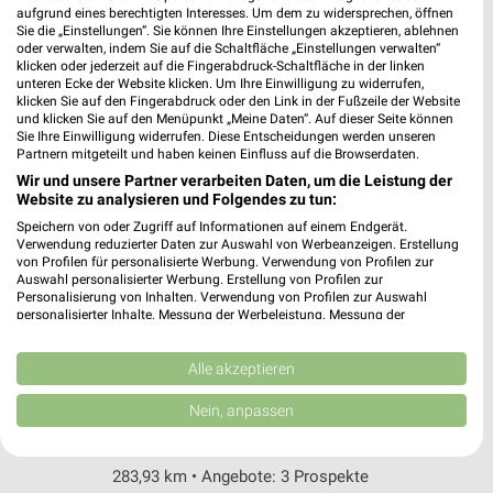
Wunstorfer Str. 6
aufgrund eines berechtigten Interesses. Um dem zu widersprechen, öffnen
Sie die „Einstellungen“. Sie können Ihre Einstellungen akzeptieren, ablehnen
31535 Neustadt am Rübenberge
❯
oder verwalten, indem Sie auf die Schaltfläche „Einstellungen verwalten“
klicken oder jederzeit auf die Fingerabdruck-Schaltfläche in der linken
Heute 09:00 - 18:00 Uhr |
Geöffnet
unteren Ecke der Website klicken. Um Ihre Einwilligung zu widerrufen,
klicken Sie auf den Fingerabdruck oder den Link in der Fußzeile der Website
267,13 km • Angebote: 3 Prospekte
und klicken Sie auf den Menüpunkt „Meine Daten“. Auf dieser Seite können
Sie Ihre Einwilligung widerrufen. Diese Entscheidungen werden unseren
Partnern mitgeteilt und haben keinen Einfluss auf die Browserdaten.
Rossmann Nienburg
Wir und unsere Partner verarbeiten Daten, um die Leistung der
Ziegelkampstr. 30 a
Website zu analysieren und Folgendes zu tun:
31582 Nienburg
Speichern von oder Zugriff auf Informationen auf einem Endgerät.
❯
Verwendung reduzierter Daten zur Auswahl von Werbeanzeigen. Erstellung
Heute 08:00 - 20:00 Uhr |
Geöffnet
von Profilen für personalisierte Werbung. Verwendung von Profilen zur
Auswahl personalisierter Werbung. Erstellung von Profilen zur
282,69 km • Angebote: 3 Prospekte
Personalisierung von Inhalten. Verwendung von Profilen zur Auswahl
personalisierter Inhalte. Messung der Werbeleistung. Messung der
Performance von Inhalten. Analyse von Zielgruppen durch Statistiken oder
Kombinationen von Daten aus verschiedenen Quellen. Entwicklung und
Rossmann Nienburg
Verbesserung der Angebote. Verwendung reduzierter Daten zur Auswahl
Alle akzeptieren
Lange Str. 87
von Inhalten.
Daten können außerhalb der Europäischen Union weitergegeben und in die
31582 Nienburg
Nein, anpassen
❯
USA gesendet werden.
Heute 08:00 - 18:00 Uhr |
Geöffnet
Ihre Einwilligung und die cookie Richtlinie gelten ausschließlich für diese
Website/App.
283,93 km • Angebote: 3 Prospekte
Partnerliste anzeigen (1 IAB-Anbieter)