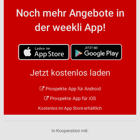
Noch mehr Angebote in
der weekli App!
Jetzt kostenlos laden
Prospekte App für Android
Prospekte App für iOS
Kostenlos im App Store erhältlich
In Kooperation mit: