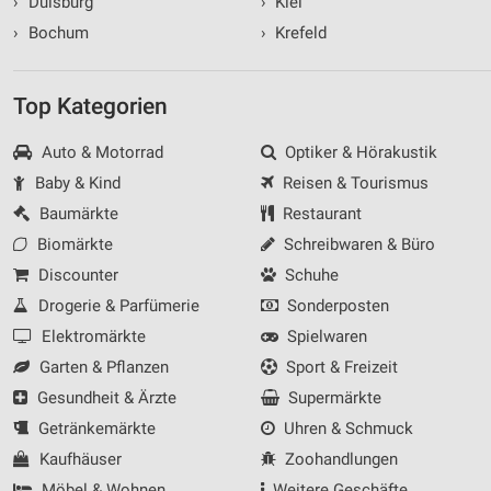
›
Duisburg
›
Kiel
›
Bochum
›
Krefeld
Top Kategorien
Auto & Motorrad
Optiker & Hörakustik
Baby & Kind
Reisen & Tourismus
Baumärkte
Restaurant
Biomärkte
Schreibwaren & Büro
Discounter
Schuhe
Drogerie & Parfümerie
Sonderposten
Elektromärkte
Spielwaren
Garten & Pflanzen
Sport & Freizeit
Gesundheit & Ärzte
Supermärkte
Getränkemärkte
Uhren & Schmuck
Kaufhäuser
Zoohandlungen
Möbel & Wohnen
Weitere Geschäfte