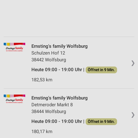
Ernsting's family Wolfsburg
Schulzen Hof 12
38442 Wolfsburg
❯
Heute 09:00 - 19:00 Uhr |
Öffnet in 9 Min.
182,53 km
Ernsting's family Wolfsburg
Detmeroder Markt 8
38444 Wolfsburg
❯
Heute 09:00 - 19:00 Uhr |
Öffnet in 9 Min.
180,17 km