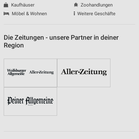
Kaufhäuser
Zoohandlungen
Möbel & Wohnen
Weitere Geschäfte
Die Zeitungen - unsere Partner in deiner
Region