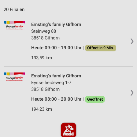
20 Filialen
Ernsting's family Gifhorn
Steinweg 88
38518 Gifhorn
❯
Heute 09:00 - 19:00 Uhr |
Öffnet in 9 Min.
193,59 km
Ernsting's family Gifhorn
Eysselheideweg 1-7
38518 Gifhorn
❯
Heute 08:00 - 20:00 Uhr |
Geöffnet
194,23 km