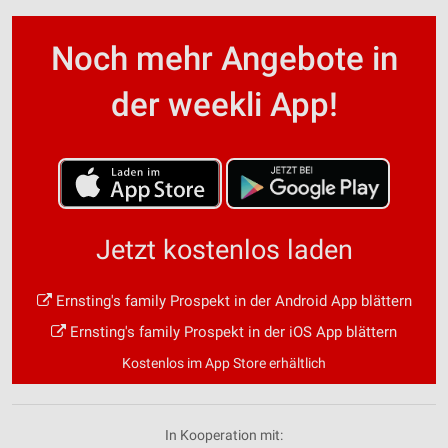
Noch mehr Angebote in
der weekli App!
Jetzt kostenlos laden
Ernsting's family Prospekt in der Android App blättern
Ernsting's family Prospekt in der iOS App blättern
Kostenlos im App Store erhältlich
In Kooperation mit: