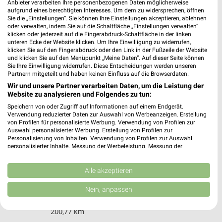
Celler Straße 30
Anbieter verarbeiten Ihre personenbezogenen Daten möglicherweise
aufgrund eines berechtigten Interesses. Um dem zu widersprechen, öffnen
38114 Braunschweig
❯
Sie die „Einstellungen“. Sie können Ihre Einstellungen akzeptieren, ablehnen
oder verwalten, indem Sie auf die Schaltfläche „Einstellungen verwalten“
Heute 09:00 - 20:00 Uhr |
Öffnet in 9 Min.
klicken oder jederzeit auf die Fingerabdruck-Schaltfläche in der linken
unteren Ecke der Website klicken. Um Ihre Einwilligung zu widerrufen,
198,54 km
klicken Sie auf den Fingerabdruck oder den Link in der Fußzeile der Website
und klicken Sie auf den Menüpunkt „Meine Daten“. Auf dieser Seite können
Sie Ihre Einwilligung widerrufen. Diese Entscheidungen werden unseren
Ernsting's family Braunschweig
Partnern mitgeteilt und haben keinen Einfluss auf die Browserdaten.
Poststr. 14
Wir und unsere Partner verarbeiten Daten, um die Leistung der
Website zu analysieren und Folgendes zu tun:
38100 Braunschweig
❯
Speichern von oder Zugriff auf Informationen auf einem Endgerät.
Heute 09:00 - 20:00 Uhr |
Öffnet in 9 Min.
Verwendung reduzierter Daten zur Auswahl von Werbeanzeigen. Erstellung
von Profilen für personalisierte Werbung. Verwendung von Profilen zur
197,88 km
Auswahl personalisierter Werbung. Erstellung von Profilen zur
Personalisierung von Inhalten. Verwendung von Profilen zur Auswahl
personalisierter Inhalte. Messung der Werbeleistung. Messung der
Performance von Inhalten. Analyse von Zielgruppen durch Statistiken oder
Ernsting's family Braunschweig
Kombinationen von Daten aus verschiedenen Quellen. Entwicklung und
Elbestr. 21-23
Verbesserung der Angebote. Verwendung reduzierter Daten zur Auswahl
Alle akzeptieren
von Inhalten.
38120 Braunschweig
❯
Daten können außerhalb der Europäischen Union weitergegeben und in die
Nein, anpassen
USA gesendet werden.
Heute 09:00 - 19:00 Uhr |
Öffnet in 9 Min.
Ihre Einwilligung und die cookie Richtlinie gelten ausschließlich für diese
200,77 km
Website/App.