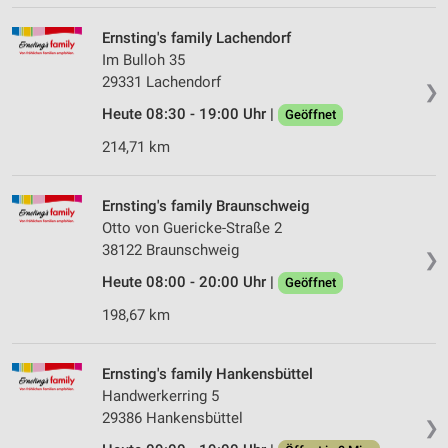
Partnerliste anzeigen (1 IAB-Anbieter)
Wir nutzen Ihre Daten für folgende Zwecke:
Ernsting's family Lachendorf
IAB-Verarbeitungszwecke:
Im Bulloh 35
29331 Lachendorf
Speichern von oder Zugriff auf Informationen
❯
auf einem Endgerät
Heute 08:30 - 19:00 Uhr |
Geöffnet
214,71 km
Verwendung reduzierter Daten zur Auswahl von
Werbeanzeigen
Erstellung von Profilen für personalisierte
Ernsting's family Braunschweig
Werbung
Otto von Guericke-Straße 2
38122 Braunschweig
❯
Verwendung von Profilen zur Auswahl
personalisierter Werbung
Heute 08:00 - 20:00 Uhr |
Geöffnet
198,67 km
Erstellung von Profilen zur Personalisierung
von Inhalten
Ernsting's family Hankensbüttel
Verwendung von Profilen zur Auswahl
Handwerkerring 5
personalisierter Inhalte
29386 Hankensbüttel
❯
Messung der Werbeleistung