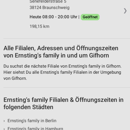
Senefelderstraße 5
Funktional
38124 Braunschweig
❯
Heute 08:00 - 20:00 Uhr |
Geöffnet
Werbung
198,15 km
Alle Filialen, Adressen und Öffnungszeiten
von Ernsting's family in und um Gifhorn
Du suchst die nächste Filiale von Ernsting's family in Gifhorn.
Hier siehst Du alle Ernsting's family Filialen in der Umgebung
von Gifhorn.
Ernsting's family Filialen & Öffnungszeiten in
folgenden Städten
›
Ernsting's family in Berlin
›
Ernsting's family in Hamburg