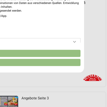
mann Prospekt für Gifhorn ab Mo. den
binationen von Daten aus verschiedenen Quellen. Entwicklung
 Inhalten.
gesendet werden.
 03. Aug. bis 08. Aug.
e/App.
reintrag erstellen
EKT BLÄTTERN
n
Angebote Seite 3