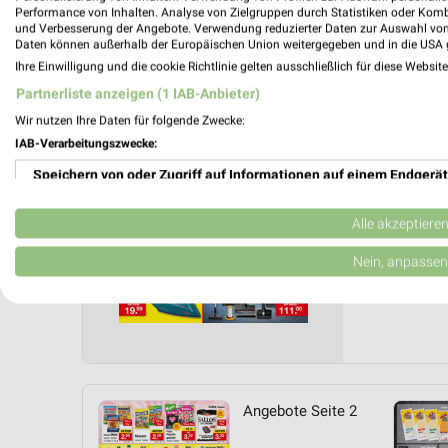
Zimmer
Performance von Inhalten. Analyse von Zielgruppen durch Statistiken oder Kom
und Verbesserung der Angebote. Verwendung reduzierter Daten zur Auswahl von
03.08.
Daten können außerhalb der Europäischen Union weitergegeben und in die USA 
Gültig von
Ihre Einwilligung und die cookie Richtlinie gelten ausschließlich für diese Websit
Partnerliste anzeigen (1 IAB-Anbieter)
📅
Kalende
Wir nutzen Ihre Daten für folgende Zwecke:
IAB-Verarbeitungszwecke:
❯
Speichern von oder Zugriff auf Informationen auf einem Endgerät
PROSP
Verwendung reduzierter Daten zur Auswahl von Werbeanzeigen
Alle akzeptiere
Erstellung von Profilen für personalisierte Werbung
Nein, anpassen
Verwendung von Profilen zur Auswahl personalisierter Werbung
Erstellung von Profilen zur Personalisierung von Inhalten
Verwendung von Profilen zur Auswahl personalisierter Inhalte
Angebote Seite 2
Messung der Werbeleistung