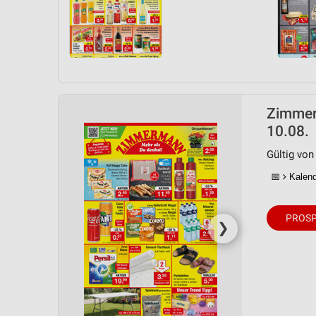
Messung der Performance von Inhalten
Analyse von Zielgruppen durch Statistiken oder Kombinationen 
Quellen
Entwicklung und Verbesserung der Angebote
Verwendung reduzierter Daten zur Auswahl von Inhalten
Zimmer
10.08.
IAB-Besonderheiten:
Verwendung genauer Standortdaten
Gültig von
📅
Kalende
Geräte anhand von aktiv angeforderten Informationen identifizie
Nicht-IAB-Verarbeitungszwecke:
PROSP
❯
Notwendig
Performance
Funktional
Werbung