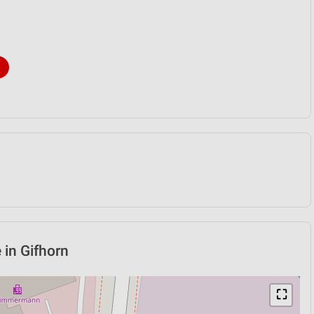
 in Gifhorn
⛶