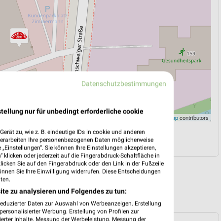
Datenschutzbestimmungen
tellung nur für unbedingt erforderliche cookie
Leaflet
|
©
OpenStreetMap
contributors
erät zu, wie z. B. eindeutige IDs in cookie und anderen
N
NAVIGATION MIT GOOGLE/IOS MAPS
verarbeiten Ihre personenbezogenen Daten möglicherweise
„Einstellungen“. Sie können Ihre Einstellungen akzeptieren,
 klicken oder jederzeit auf die Fingerabdruck-Schaltfläche in
klicken Sie auf den Fingerabdruck oder den Link in der Fußzeile
önnen Sie Ihre Einwilligung widerrufen. Diese Entscheidungen
ten.
ite zu analysieren und Folgendes zu tun:
reduzierter Daten zur Auswahl von Werbeanzeigen. Erstellung
ersonalisierter Werbung. Erstellung von Profilen zur
ierter Inhalte. Messung der Werbeleistung. Messung der