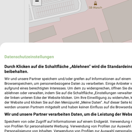
−
Datenschutzeinstellungen
Durch Klicken auf die Schaltfläche „Ablehnen“ wird die Standardeins
beibehalten.
Wir und unsere Partner speichern und/oder greifen auf Informationen auf einem G
ÖPNV ANZEIGEN
LADESÄULEN ANZEIGE
Browserspeichern, um personenbezogene Daten zu verarbeiten. Einige Anbieter 
aufgrund eines berechtigten Interesses. Um dem zu widersprechen, öffnen Sie die 
ablehnen oder verwalten, indem Sie auf die Schaltfläche „Einstellungen verwalten“
der linken unteren Ecke der Website klicken. Um Ihre Einwilligung zu widerrufen, 
der Website und klicken Sie auf den Menüpunkt „Meine Daten“. Auf dieser Seite k
Aktuelle Angebote in dieser Filiale
werden unseren Partnern mitgeteilt und haben keinen Einfluss auf die Browserda
Anzahl Prospekte: 2
Wir und unsere Partner verarbeiten Daten, um die Leistung der Webs
Letztes Prospektupdate: vor 7 Tagen
Speichern von oder Zugriff auf Informationen auf einem Endgerät. Verwendung 
von Profilen für personalisierte Werbung. Verwendung von Profilen zur Auswahl p
Personalisierung von Inhalten. Verwendung von Profilen zur Auswahl personalis