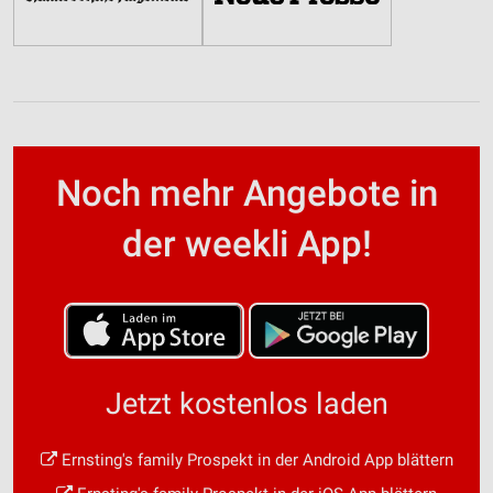
Noch mehr Angebote in
der weekli App!
Jetzt kostenlos laden
Ernsting's family Prospekt in der Android App blättern