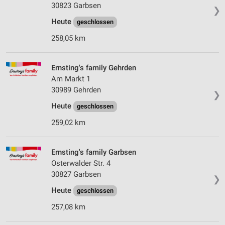
30823 Garbsen
❯
Erstellung von Profilen für personalisierte
Heute
geschlossen
Werbung
258,05 km
Verwendung von Profilen zur Auswahl
personalisierter Werbung
Ernsting's family Gehrden
Erstellung von Profilen zur Personalisierung
Am Markt 1
von Inhalten
30989 Gehrden
❯
Heute
geschlossen
Verwendung von Profilen zur Auswahl
personalisierter Inhalte
259,02 km
Messung der Werbeleistung
Ernsting's family Garbsen
Messung der Performance von Inhalten
Osterwalder Str. 4
30827 Garbsen
Analyse von Zielgruppen durch Statistiken oder
❯
Kombinationen von Daten aus verschiedenen
Heute
geschlossen
Quellen
257,08 km
Entwicklung und Verbesserung der Angebote