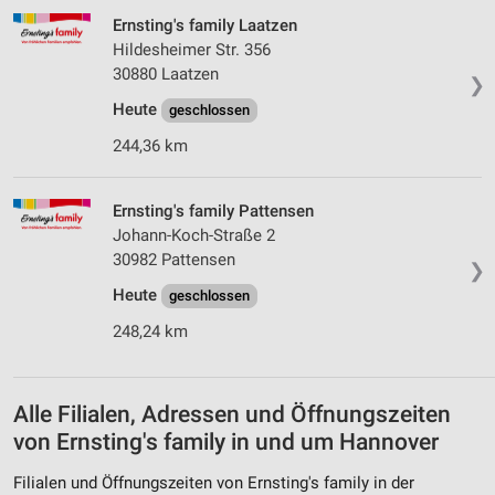
Verwendung reduzierter Daten zur Auswahl von
Ernsting's family Laatzen
Inhalten
Hildesheimer Str. 356
30880 Laatzen
IAB-Besonderheiten:
❯
Heute
geschlossen
Verwendung genauer Standortdaten
244,36 km
Geräte anhand von aktiv angeforderten
Informationen identifizieren
Ernsting's family Pattensen
Nicht-IAB-Verarbeitungszwecke:
Johann-Koch-Straße 2
Notwendig
30982 Pattensen
❯
Performance
Heute
geschlossen
248,24 km
Funktional
Werbung
Alle Filialen, Adressen und Öffnungszeiten
von Ernsting's family in und um Hannover
Filialen und Öffnungszeiten von Ernsting's family in der