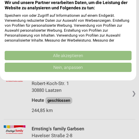
Wir und unsere Partner verarbeiten Daten, um die Leistung der
248,33 km
Website zu analysieren und Folgendes zu tun:
Speichern von oder Zugriff auf Informationen auf einem Endgerät.
Verwendung reduzierter Daten zur Auswahl von Werbeanzeigen. Erstellung
Ernsting's family Hannover
von Profilen für personalisierte Werbung. Verwendung von Profilen zur
Auswahl personalisierter Werbung. Erstellung von Profilen zur
Anderter Str. 1-3
Personalisierung von Inhalten. Verwendung von Profilen zur Auswahl
30629 Hannover
❯
personalisierter Inhalte. Messung der Werbeleistung. Messung der
Performance von Inhalten. Analyse von Zielgruppen durch Statistiken oder
Heute
geschlossen
Kombinationen von Daten aus verschiedenen Quellen. Entwicklung und
Verbesserung der Angebote. Verwendung reduzierter Daten zur Auswahl
Alle akzeptieren
240,98 km
von Inhalten.
Daten können außerhalb der Europäischen Union weitergegeben und in die
Nein, anpassen
USA gesendet werden.
Ernsting's family Laatzen
Ihre Einwilligung und die cookie Richtlinie gelten ausschließlich für diese
Website/App.
Robert-Koch-Str. 1
Partnerliste anzeigen (1 IAB-Anbieter)
30880 Laatzen
❯
Wir nutzen Ihre Daten für folgende Zwecke:
Heute
geschlossen
IAB-Verarbeitungszwecke:
244,85 km
Speichern von oder Zugriff auf Informationen
auf einem Endgerät
Ernsting's family Garbsen
Verwendung reduzierter Daten zur Auswahl von
Havelser Straße 2-8
Werbeanzeigen