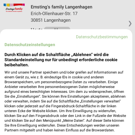
Ernsting's family Langenhagen
Erich-Ollenhauer-Str. 17
30851 Langenhagen
❯
Heute
geschlossen
Datenschutzbestimmungen
247,27 km
Datenschutzeinstellungen
Durch Klicken auf die Schaltfläche „Ablehnen“ wird die
Ernsting's family Seelze
Standardeinstellung nur für unbedingt erforderliche cookie
Hannoversche Straße 77
beibehalten.
30926 Seelze
Wir und unsere Partner speichern und/oder greifen auf Informationen auf
❯
einem Gerät zu, wie z. B. eindeutige IDs in cookie und anderen
Heute
geschlossen
Browserspeichern, um personenbezogene Daten zu verarbeiten. Einige
Anbieter verarbeiten Ihre personenbezogenen Daten möglicherweise
257,36 km
aufgrund eines berechtigten Interesses. Um dem zu widersprechen, öffnen
Sie die „Einstellungen“. Sie können Ihre Einstellungen akzeptieren, ablehnen
oder verwalten, indem Sie auf die Schaltfläche „Einstellungen verwalten“
klicken oder jederzeit auf die Fingerabdruck-Schaltfläche in der linken
Ernsting's family Langenhagen
unteren Ecke der Website klicken. Um Ihre Einwilligung zu widerrufen,
Walsroder Straße 123-125
klicken Sie auf den Fingerabdruck oder den Link in der Fußzeile der Website
und klicken Sie auf den Menüpunkt „Meine Daten“. Auf dieser Seite können
30853 Langenhagen
❯
Sie Ihre Einwilligung widerrufen. Diese Entscheidungen werden unseren
Partnern mitgeteilt und haben keinen Einfluss auf die Browserdaten.
Heute
geschlossen