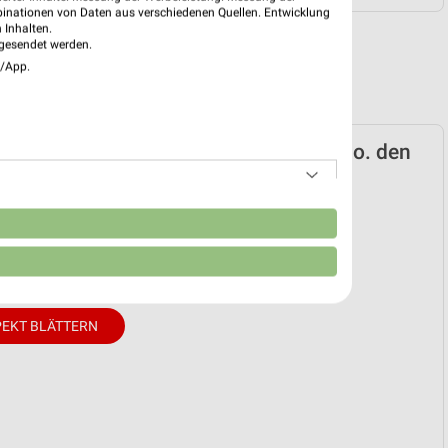
binationen von Daten aus verschiedenen Quellen. Entwicklung
 Inhalten.
gesendet werden.
e/App.
rkt Saturn Prospekt für Gifhorn ab Mo. den
nheft
n
20. Jul. bis 10. Aug.
reintrag erstellen
EKT BLÄTTERN