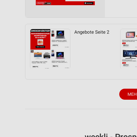
Messung der Performance von Inhalten
Analyse von Zielgruppen durch Statistiken oder Kombinationen 
Quellen
Angebote Seite 2
Entwicklung und Verbesserung der Angebote
Verwendung reduzierter Daten zur Auswahl von Inhalten
IAB-Besonderheiten:
Verwendung genauer Standortdaten
Geräte anhand von aktiv angeforderten Informationen identifizie
Nicht-IAB-Verarbeitungszwecke:
MEH
Notwendig
Performance
Funktional
Werbung