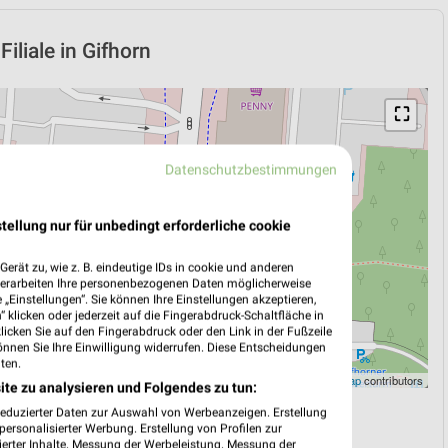
iliale in Gifhorn
⛶
Datenschutzbestimmungen
tellung nur für unbedingt erforderliche cookie
erät zu, wie z. B. eindeutige IDs in cookie und anderen
verarbeiten Ihre personenbezogenen Daten möglicherweise
„Einstellungen“. Sie können Ihre Einstellungen akzeptieren,
 klicken oder jederzeit auf die Fingerabdruck-Schaltfläche in
klicken Sie auf den Fingerabdruck oder den Link in der Fußzeile
önnen Sie Ihre Einwilligung widerrufen. Diese Entscheidungen
ten.
Leaflet
|
©
OpenStreetMap
contributors
ite zu analysieren und Folgendes zu tun:
reduzierter Daten zur Auswahl von Werbeanzeigen. Erstellung
N
NAVIGATION MIT GOOGLE/IOS MAPS
ersonalisierter Werbung. Erstellung von Profilen zur
ierter Inhalte. Messung der Werbeleistung. Messung der