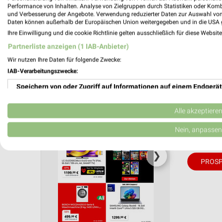
Performance von Inhalten. Analyse von Zielgruppen durch Statistiken oder Kom
und Verbesserung der Angebote. Verwendung reduzierter Daten zur Auswahl von
Daten können außerhalb der Europäischen Union weitergegeben und in die USA 
Aktuelle Angebote in dieser Filiale
Ihre Einwilligung und die cookie Richtlinie gelten ausschließlich für diese Websit
Anzahl Prospekte: 1
Partnerliste anzeigen (1 IAB-Anbieter)
Letztes Prospektupdate: vor 20 Tagen
Wir nutzen Ihre Daten für folgende Zwecke:
IAB-Verarbeitungszwecke:
MediaMa
20.07.
Speichern von oder Zugriff auf Informationen auf einem Endgerät
Gutschei
Verwendung reduzierter Daten zur Auswahl von Werbeanzeigen
Alle akzeptiere
Gültig von 
Erstellung von Profilen für personalisierte Werbung
Nein, anpassen
📅
Kalende
Verwendung von Profilen zur Auswahl personalisierter Werbung
❯
PROSP
Erstellung von Profilen zur Personalisierung von Inhalten
Verwendung von Profilen zur Auswahl personalisierter Inhalte
Messung der Werbeleistung