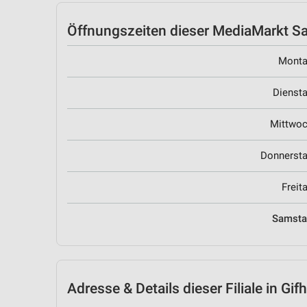
Öffnungszeiten
dieser MediaMarkt Sat
Mont
Dienst
Mittwo
Donnerst
Freit
Samst
Adresse & Details
dieser Filiale in Gif