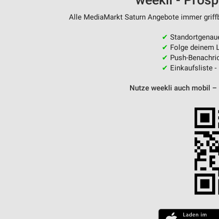
weekli - Pros
Alle MediaMarkt Saturn Angebote immer griffb
✔
Standortgenau
✔
Folge deinem L
✔
Push-Benachric
✔
Einkaufsliste -
Nutze weekli auch mobil –