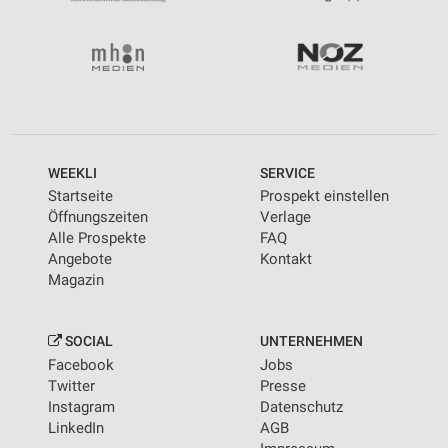
Messung der Performance von Inhalten
Analyse von Zielgruppen durch Statistiken oder
Kombinationen von Daten aus verschiedenen
Quellen
Entwicklung und Verbesserung der Angebote
Verwendung reduzierter Daten zur Auswahl von
WEEKLI
SERVICE
Inhalten
Startseite
Prospekt einstellen
IAB-Besonderheiten:
Öffnungszeiten
Verlage
Alle Prospekte
FAQ
Verwendung genauer Standortdaten
Angebote
Kontakt
Magazin
Geräte anhand von aktiv angeforderten
Informationen identifizieren
Nicht-IAB-Verarbeitungszwecke:
SOCIAL
UNTERNEHMEN
Facebook
Jobs
Notwendig
Twitter
Presse
Instagram
Datenschutz
Performance
LinkedIn
AGB