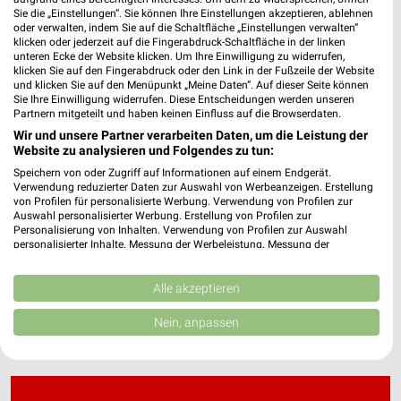
Sie die „Einstellungen“. Sie können Ihre Einstellungen akzeptieren, ablehnen
oder verwalten, indem Sie auf die Schaltfläche „Einstellungen verwalten“
klicken oder jederzeit auf die Fingerabdruck-Schaltfläche in der linken
Thomas Philipps Prospekt und aktuelle
unteren Ecke der Website klicken. Um Ihre Einwilligung zu widerrufen,
Angebote für Wolfsburg
klicken Sie auf den Fingerabdruck oder den Link in der Fußzeile der Website
und klicken Sie auf den Menüpunkt „Meine Daten“. Auf dieser Seite können
Sie Ihre Einwilligung widerrufen. Diese Entscheidungen werden unseren
Partnern mitgeteilt und haben keinen Einfluss auf die Browserdaten.
Wir und unsere Partner verarbeiten Daten, um die Leistung der
toom Baumarkt Prospekte & Angebote für
Website zu analysieren und Folgendes zu tun:
Gifhorn
Speichern von oder Zugriff auf Informationen auf einem Endgerät.
Verwendung reduzierter Daten zur Auswahl von Werbeanzeigen. Erstellung
von Profilen für personalisierte Werbung. Verwendung von Profilen zur
Auswahl personalisierter Werbung. Erstellung von Profilen zur
trinkgut Online Prospekt für Gifhorn
Personalisierung von Inhalten. Verwendung von Profilen zur Auswahl
personalisierter Inhalte. Messung der Werbeleistung. Messung der
Performance von Inhalten. Analyse von Zielgruppen durch Statistiken oder
Kombinationen von Daten aus verschiedenen Quellen. Entwicklung und
Verbesserung der Angebote. Verwendung reduzierter Daten zur Auswahl
Alle akzeptieren
von Inhalten.
Daten können außerhalb der Europäischen Union weitergegeben und in die
Nein, anpassen
USA gesendet werden.
Ihre Einwilligung und die cookie Richtlinie gelten ausschließlich für diese
Website/App.
Partnerliste anzeigen (1 IAB-Anbieter)