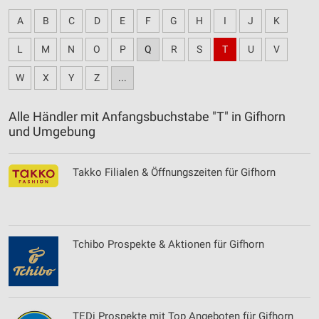
A
B
C
D
E
F
G
H
I
J
K
L
M
N
O
P
Q
R
S
T
U
V
W
X
Y
Z
...
Alle Händler mit Anfangsbuchstabe "T" in Gifhorn
und Umgebung
Takko Filialen & Öffnungszeiten für Gifhorn
Tchibo Prospekte & Aktionen für Gifhorn
TEDi Prospekte mit Top Angeboten für Gifhorn