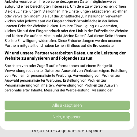
Porschestraße 102
Anbieter verarbeiten Ihre personenbezogenen Daten möglicherweise
aufgrund eines berechtigten Interesses. Um dem zu widersprechen, öffnen
38440 Wolfsburg
❯
Sie die „Einstellungen“. Sie können Ihre Einstellungen akzeptieren, ablehnen
oder verwalten, indem Sie auf die Schaltfläche „Einstellungen verwalten“
Heute 07:00 - 21:00 Uhr |
Geöffnet
klicken oder jederzeit auf die Fingerabdruck-Schaltfläche in der linken
unteren Ecke der Website klicken. Um Ihre Einwilligung zu widerrufen,
177,84 km • Angebote: 4 Prospekte
klicken Sie auf den Fingerabdruck oder den Link in der Fußzeile der Website
und klicken Sie auf den Menüpunkt „Meine Daten“. Auf dieser Seite können
Sie Ihre Einwilligung widerrufen. Diese Entscheidungen werden unseren
ALDI Nord Wolfsburg
Partnern mitgeteilt und haben keinen Einfluss auf die Browserdaten.
Plantage 86F
Wir und unsere Partner verarbeiten Daten, um die Leistung der
Website zu analysieren und Folgendes zu tun:
38444 Wolfsburg
❯
Speichern von oder Zugriff auf Informationen auf einem Endgerät.
Heute 07:00 - 20:00 Uhr |
Geöffnet
Verwendung reduzierter Daten zur Auswahl von Werbeanzeigen. Erstellung
von Profilen für personalisierte Werbung. Verwendung von Profilen zur
180,85 km • Angebote: 4 Prospekte
Auswahl personalisierter Werbung. Erstellung von Profilen zur
Personalisierung von Inhalten. Verwendung von Profilen zur Auswahl
personalisierter Inhalte. Messung der Werbeleistung. Messung der
Performance von Inhalten. Analyse von Zielgruppen durch Statistiken oder
ALDI Nord Lehre
Kombinationen von Daten aus verschiedenen Quellen. Entwicklung und
Berliner Straße 4a
Verbesserung der Angebote. Verwendung reduzierter Daten zur Auswahl
Alle akzeptieren
von Inhalten.
38165 Lehre
❯
Daten können außerhalb der Europäischen Union weitergegeben und in die
Nein, anpassen
USA gesendet werden.
Heute 07:00 - 21:00 Uhr |
Geöffnet
Ihre Einwilligung und die cookie Richtlinie gelten ausschließlich für diese
187,41 km • Angebote: 4 Prospekte
Website/App.