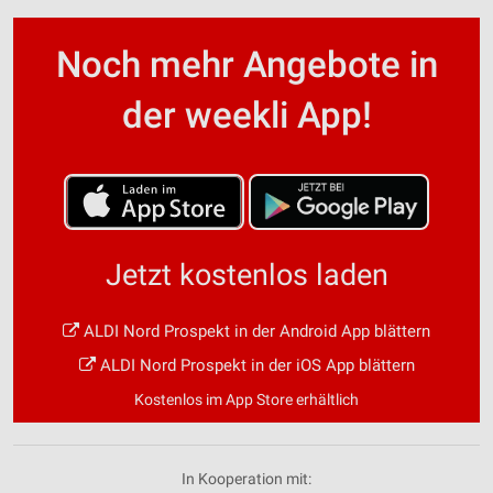
Noch mehr Angebote in
der weekli App!
Jetzt kostenlos laden
ALDI Nord Prospekt in der Android App blättern
ALDI Nord Prospekt in der iOS App blättern
Kostenlos im App Store erhältlich
In Kooperation mit: