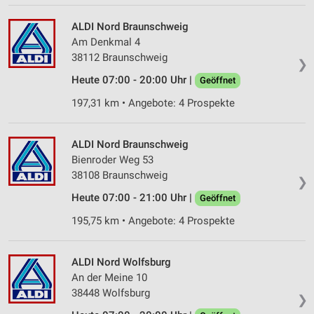
Partnerliste anzeigen (1 IAB-Anbieter)
Wir nutzen Ihre Daten für folgende Zwecke:
ALDI Nord Braunschweig
IAB-Verarbeitungszwecke:
Am Denkmal 4
38112 Braunschweig
Speichern von oder Zugriff auf Informationen
❯
auf einem Endgerät
Heute 07:00 - 20:00 Uhr |
Geöffnet
197,31 km • Angebote: 4 Prospekte
Verwendung reduzierter Daten zur Auswahl von
Werbeanzeigen
Erstellung von Profilen für personalisierte
ALDI Nord Braunschweig
Werbung
Bienroder Weg 53
38108 Braunschweig
❯
Verwendung von Profilen zur Auswahl
personalisierter Werbung
Heute 07:00 - 21:00 Uhr |
Geöffnet
195,75 km • Angebote: 4 Prospekte
Erstellung von Profilen zur Personalisierung
von Inhalten
ALDI Nord Wolfsburg
Verwendung von Profilen zur Auswahl
An der Meine 10
personalisierter Inhalte
38448 Wolfsburg
❯
Messung der Werbeleistung