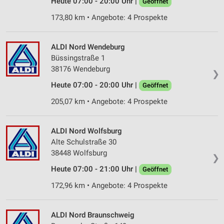
Heute 07:00 - 20:00 Uhr |
Geöffnet
Messung der Performance von Inhalten
173,80 km • Angebote: 4 Prospekte
Analyse von Zielgruppen durch Statistiken oder
Kombinationen von Daten aus verschiedenen
ALDI Nord Wendeburg
Quellen
Büssingstraße 1
38176 Wendeburg
Entwicklung und Verbesserung der Angebote
❯
Heute 07:00 - 20:00 Uhr |
Geöffnet
Verwendung reduzierter Daten zur Auswahl von
205,07 km • Angebote: 4 Prospekte
Inhalten
IAB-Besonderheiten:
ALDI Nord Wolfsburg
Verwendung genauer Standortdaten
Alte Schulstraße 30
38448 Wolfsburg
Geräte anhand von aktiv angeforderten
❯
Informationen identifizieren
Heute 07:00 - 21:00 Uhr |
Geöffnet
Nicht-IAB-Verarbeitungszwecke:
172,96 km • Angebote: 4 Prospekte
Notwendig
ALDI Nord Braunschweig
Performance