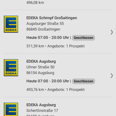
496,08 km
IAB-Verarbeitungszwecke:
Speichern von oder Zugriff auf Informationen
auf einem Endgerät
EDEKA Schimpf Großaitingen
Augsburger Straße 55
Verwendung reduzierter Daten zur Auswahl von
86845 Großaitingen
Werbeanzeigen
❯
Heute 07:00 - 20:00 Uhr |
Geschlossen
Erstellung von Profilen für personalisierte
Werbung
511,39 km • Angebote: 1 Prospekt
Verwendung von Profilen zur Auswahl
personalisierter Werbung
EDEKA Augsburg
Ulmer Straße 50
Erstellung von Profilen zur Personalisierung
86154 Augsburg
❯
von Inhalten
Heute 07:00 - 20:00 Uhr |
Geschlossen
Verwendung von Profilen zur Auswahl
493,76 km • Angebote: 1 Prospekt
personalisierter Inhalte
Messung der Werbeleistung
EDEKA Augsburg
Schertlinstraße 17
Messung der Performance von Inhalten