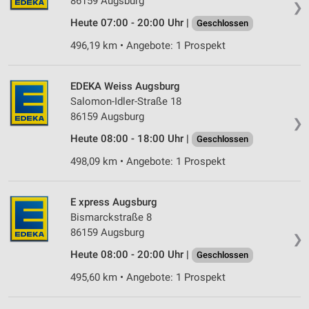
86159 Augsburg
❯
Analyse von Zielgruppen durch Statistiken oder
Heute 07:00 - 20:00 Uhr |
Geschlossen
Kombinationen von Daten aus verschiedenen
Quellen
496,19 km • Angebote: 1 Prospekt
Entwicklung und Verbesserung der Angebote
EDEKA Weiss Augsburg
Verwendung reduzierter Daten zur Auswahl von
Salomon-Idler-Straße 18
Inhalten
86159 Augsburg
❯
IAB-Besonderheiten:
Heute 08:00 - 18:00 Uhr |
Geschlossen
Verwendung genauer Standortdaten
498,09 km • Angebote: 1 Prospekt
Geräte anhand von aktiv angeforderten
Informationen identifizieren
E xpress Augsburg
Bismarckstraße 8
Nicht-IAB-Verarbeitungszwecke:
86159 Augsburg
❯
Notwendig
Heute 08:00 - 20:00 Uhr |
Geschlossen
Performance
495,60 km • Angebote: 1 Prospekt
Funktional