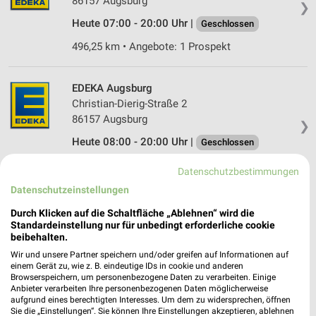
86157 Augsburg
❯
Heute 07:00 - 20:00 Uhr |
Geschlossen
496,25 km • Angebote: 1 Prospekt
EDEKA Augsburg
Christian-Dierig-Straße 2
86157 Augsburg
❯
Heute 08:00 - 20:00 Uhr |
Geschlossen
495,39 km • Angebote: 1 Prospekt
Datenschutzbestimmungen
Datenschutzeinstellungen
E xpress Augsburg
Durch Klicken auf die Schaltfläche „Ablehnen“ wird die
Augsburger Straße 26
Standardeinstellung nur für unbedingt erforderliche cookie
beibehalten.
86157 Augsburg
❯
Wir und unsere Partner speichern und/oder greifen auf Informationen auf
Heute 07:00 - 20:00 Uhr |
Geschlossen
einem Gerät zu, wie z. B. eindeutige IDs in cookie und anderen
Browserspeichern, um personenbezogene Daten zu verarbeiten. Einige
495,75 km • Angebote: 1 Prospekt
Anbieter verarbeiten Ihre personenbezogenen Daten möglicherweise
aufgrund eines berechtigten Interesses. Um dem zu widersprechen, öffnen
Sie die „Einstellungen“. Sie können Ihre Einstellungen akzeptieren, ablehnen