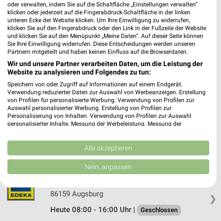
oder verwalten, indem Sie auf die Schaltfläche „Einstellungen verwalten“
EDEKA Opalewski Augsburg-Pfersee
klicken oder jederzeit auf die Fingerabdruck-Schaltfläche in der linken
Franz-Kobinger-Straße 9
unteren Ecke der Website klicken. Um Ihre Einwilligung zu widerrufen,
86157 Augsburg-Pfersee
klicken Sie auf den Fingerabdruck oder den Link in der Fußzeile der Website
❯
und klicken Sie auf den Menüpunkt „Meine Daten“. Auf dieser Seite können
Heute 08:00 - 20:00 Uhr |
Sie Ihre Einwilligung widerrufen. Diese Entscheidungen werden unseren
Geschlossen
Partnern mitgeteilt und haben keinen Einfluss auf die Browserdaten.
495,87 km • Angebote: 1 Prospekt
Wir und unsere Partner verarbeiten Daten, um die Leistung der
Website zu analysieren und Folgendes zu tun:
Speichern von oder Zugriff auf Informationen auf einem Endgerät.
EDEKA Sappl Dinkelscherben
Verwendung reduzierter Daten zur Auswahl von Werbeanzeigen. Erstellung
Ustersbacher Straße 3
von Profilen für personalisierte Werbung. Verwendung von Profilen zur
Auswahl personalisierter Werbung. Erstellung von Profilen zur
86424 Dinkelscherben
❯
Personalisierung von Inhalten. Verwendung von Profilen zur Auswahl
personalisierter Inhalte. Messung der Werbeleistung. Messung der
Heute 07:30 - 20:00 Uhr |
Geschlossen
Performance von Inhalten. Analyse von Zielgruppen durch Statistiken oder
Kombinationen von Daten aus verschiedenen Quellen. Entwicklung und
505,05 km • Angebote: 1 Prospekt
Verbesserung der Angebote. Verwendung reduzierter Daten zur Auswahl
Alle akzeptieren
von Inhalten.
Daten können außerhalb der Europäischen Union weitergegeben und in die
Nein, anpassen
USA gesendet werden.
EDEKA März Augsburg
Ihre Einwilligung und die cookie Richtlinie gelten ausschließlich für diese
Moltkestraße 4
Website/App.
86159 Augsburg
❯
Partnerliste anzeigen (1 IAB-Anbieter)
Heute 08:00 - 16:00 Uhr |
Geschlossen
Wir nutzen Ihre Daten für folgende Zwecke: