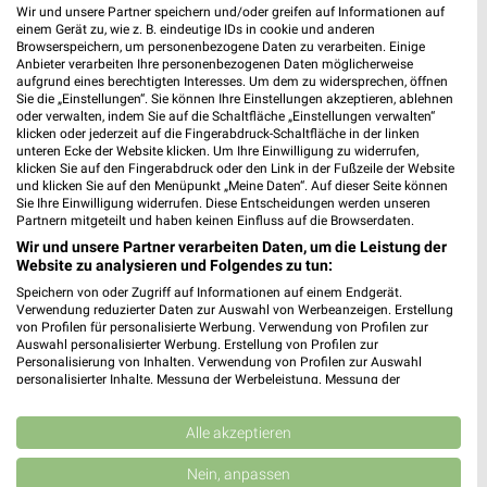
Wir und unsere Partner speichern und/oder greifen auf Informationen auf
einem Gerät zu, wie z. B. eindeutige IDs in cookie und anderen
Browserspeichern, um personenbezogene Daten zu verarbeiten. Einige
Anbieter verarbeiten Ihre personenbezogenen Daten möglicherweise
aufgrund eines berechtigten Interesses. Um dem zu widersprechen, öffnen
Sie die „Einstellungen“. Sie können Ihre Einstellungen akzeptieren, ablehnen
oder verwalten, indem Sie auf die Schaltfläche „Einstellungen verwalten“
klicken oder jederzeit auf die Fingerabdruck-Schaltfläche in der linken
unteren Ecke der Website klicken. Um Ihre Einwilligung zu widerrufen,
klicken Sie auf den Fingerabdruck oder den Link in der Fußzeile der Website
und klicken Sie auf den Menüpunkt „Meine Daten“. Auf dieser Seite können
Sie Ihre Einwilligung widerrufen. Diese Entscheidungen werden unseren
Partnern mitgeteilt und haben keinen Einfluss auf die Browserdaten.
Wir und unsere Partner verarbeiten Daten, um die Leistung der
Website zu analysieren und Folgendes zu tun:
Speichern von oder Zugriff auf Informationen auf einem Endgerät.
Verwendung reduzierter Daten zur Auswahl von Werbeanzeigen. Erstellung
von Profilen für personalisierte Werbung. Verwendung von Profilen zur
Auswahl personalisierter Werbung. Erstellung von Profilen zur
MEHR PROSPEKTE
Personalisierung von Inhalten. Verwendung von Profilen zur Auswahl
personalisierter Inhalte. Messung der Werbeleistung. Messung der
Performance von Inhalten. Analyse von Zielgruppen durch Statistiken oder
Kombinationen von Daten aus verschiedenen Quellen. Entwicklung und
Verbesserung der Angebote. Verwendung reduzierter Daten zur Auswahl
Alle akzeptieren
von Inhalten.
Daten können außerhalb der Europäischen Union weitergegeben und in die
Nein, anpassen
USA gesendet werden.