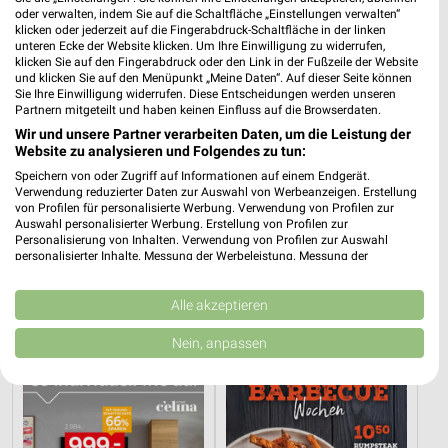
oder verwalten, indem Sie auf die Schaltfläche „Einstellungen verwalten“
klicken oder jederzeit auf die Fingerabdruck-Schaltfläche in der linken
unteren Ecke der Website klicken. Um Ihre Einwilligung zu widerrufen,
klicken Sie auf den Fingerabdruck oder den Link in der Fußzeile der Website
und klicken Sie auf den Menüpunkt „Meine Daten“. Auf dieser Seite können
Sie Ihre Einwilligung widerrufen. Diese Entscheidungen werden unseren
Partnern mitgeteilt und haben keinen Einfluss auf die Browserdaten.
Wir und unsere Partner verarbeiten Daten, um die Leistung der
Website zu analysieren und Folgendes zu tun:
Speichern von oder Zugriff auf Informationen auf einem Endgerät.
Verwendung reduzierter Daten zur Auswahl von Werbeanzeigen. Erstellung
von Profilen für personalisierte Werbung. Verwendung von Profilen zur
Auswahl personalisierter Werbung. Erstellung von Profilen zur
24,4 km
24,4 km
Personalisierung von Inhalten. Verwendung von Profilen zur Auswahl
Musterring
Gartenmöbel-Abverkauf
personalisierter Inhalte. Messung der Werbeleistung. Messung der
Performance von Inhalten. Analyse von Zielgruppen durch Statistiken oder
Gültig bis Fr. 14.08.
Gültig bis Fr. 28.08.
Kombinationen von Daten aus verschiedenen Quellen. Entwicklung und
Verbesserung der Angebote. Verwendung reduzierter Daten zur Auswahl
Alle akzeptieren
XXXLutz
XXXLutz
von Inhalten.
Daten können außerhalb der Europäischen Union weitergegeben und in die
Nein, anpassen
USA gesendet werden.
Ihre Einwilligung und die cookie Richtlinie gelten ausschließlich für diese
Website/App.
Partnerliste anzeigen (1 IAB-Anbieter)
Wir nutzen Ihre Daten für folgende Zwecke: