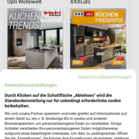
Opti Wohnwelt
XXXLutz
Datenschutzbestimmungen
Datenschutzeinstellungen
19,9 km
24,4 km
Durch Klicken auf die Schaltfläche „Ablehnen“ wird die
Küchentrends
Küchen Preishits!
Standardeinstellung nur für unbedingt erforderliche cookie
beibehalten.
Gültig bis Mi. 30.09.
Gültig bis Fr. 21.08.
Wir und unsere Partner speichern und/oder greifen auf Informationen auf
einem Gerät zu, wie z. B. eindeutige IDs in cookie und anderen
XXXLutz
XXXLutz
Browserspeichern, um personenbezogene Daten zu verarbeiten. Einige
Anbieter verarbeiten Ihre personenbezogenen Daten möglicherweise
aufgrund eines berechtigten Interesses. Um dem zu widersprechen, öffnen
Sie die „Einstellungen“. Sie können Ihre Einstellungen akzeptieren, ablehnen