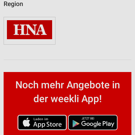
Region
Noch mehr Angebote in
der weekli App!