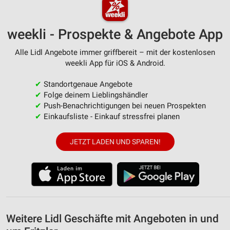
von Inhalten
Verwendung von Profilen zur Auswahl
personalisierter Inhalte
weekli - Prospekte & Angebote App
Messung der Werbeleistung
Alle Lidl Angebote immer griffbereit – mit der kostenlosen
weekli App für iOS & Android.
Messung der Performance von Inhalten
✔
Standortgenaue Angebote
Analyse von Zielgruppen durch Statistiken oder
✔
Folge deinem Lieblingshändler
Kombinationen von Daten aus verschiedenen
✔
Push-Benachrichtigungen bei neuen Prospekten
Quellen
✔
Einkaufsliste - Einkauf stressfrei planen
Entwicklung und Verbesserung der Angebote
JETZT LADEN UND SPAREN!
Verwendung reduzierter Daten zur Auswahl von
Inhalten
IAB-Besonderheiten:
Verwendung genauer Standortdaten
Geräte anhand von aktiv angeforderten
Weitere Lidl Geschäfte mit Angeboten in und
Informationen identifizieren