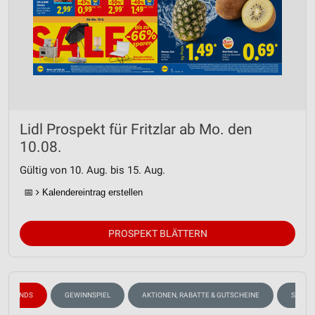
Lidl Prospekt für Fritzlar ab Mo. den
10.08.
Gültig von 10. Aug. bis 15. Aug.
📅
Kalendereintrag erstellen
PROSPEKT BLÄTTERN
DETRENDS
GEWINNSPIEL
AKTIONEN, RABATTE & GUTSCHEINE
SOMME