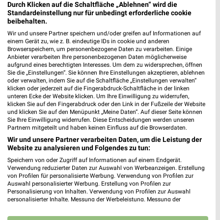
Durch Klicken auf die Schaltfläche „Ablehnen“ wird die
Standardeinstellung nur für unbedingt erforderliche cookie
beibehalten.
weekli Magazin
Wir und unsere Partner speichern und/oder greifen auf Informationen auf
einem Gerät zu, wie z. B. eindeutige IDs in cookie und anderen
Browserspeichern, um personenbezogene Daten zu verarbeiten. Einige
Anbieter verarbeiten Ihre personenbezogenen Daten möglicherweise
aufgrund eines berechtigten Interesses. Um dem zu widersprechen, öffnen
Sie die „Einstellungen“. Sie können Ihre Einstellungen akzeptieren, ablehnen
oder verwalten, indem Sie auf die Schaltfläche „Einstellungen verwalten“
klicken oder jederzeit auf die Fingerabdruck-Schaltfläche in der linken
unteren Ecke der Website klicken. Um Ihre Einwilligung zu widerrufen,
klicken Sie auf den Fingerabdruck oder den Link in der Fußzeile der Website
und klicken Sie auf den Menüpunkt „Meine Daten“. Auf dieser Seite können
Sie Ihre Einwilligung widerrufen. Diese Entscheidungen werden unseren
Erlebe mit Lidl und Andre Agassi die neuesten Silvercrest Küchengeräte
Mit Lidl Plus 3 für 2 - im laut DtGv besten Backshop
Partnern mitgeteilt und haben keinen Einfluss auf die Browserdaten.
17.04.2026
10.04.2026
Wir und unsere Partner verarbeiten Daten, um die Leistung der
Website zu analysieren und Folgendes zu tun:
Speichern von oder Zugriff auf Informationen auf einem Endgerät.
Verwendung reduzierter Daten zur Auswahl von Werbeanzeigen. Erstellung
von Profilen für personalisierte Werbung. Verwendung von Profilen zur
Auswahl personalisierter Werbung. Erstellung von Profilen zur
Personalisierung von Inhalten. Verwendung von Profilen zur Auswahl
personalisierter Inhalte. Messung der Werbeleistung. Messung der
Performance von Inhalten. Analyse von Zielgruppen durch Statistiken oder
Kombinationen von Daten aus verschiedenen Quellen. Entwicklung und