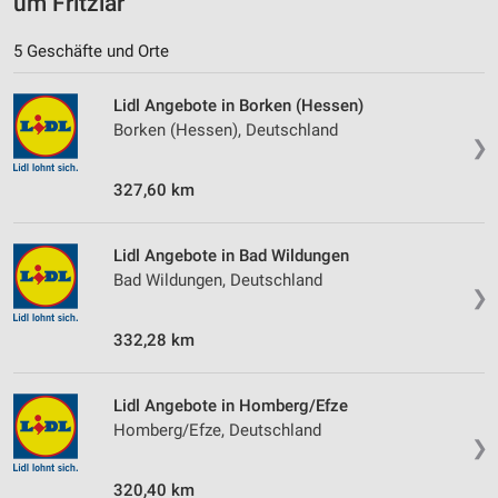
um Fritzlar
Nicht-IAB-Verarbeitungszwecke:
5 Geschäfte und Orte
Notwendig
Performance
Lidl Angebote in Borken (Hessen)
Borken (Hessen), Deutschland
❯
Funktional
327,60 km
Werbung
Lidl Angebote in Bad Wildungen
Bad Wildungen, Deutschland
❯
332,28 km
Lidl Angebote in Homberg/Efze
Homberg/Efze, Deutschland
❯
320,40 km