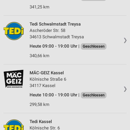
341,25 km
Verwendung von Profilen zur Auswahl
personalisierter Werbung
Tedi Schwalmstadt Treysa
Erstellung von Profilen zur Personalisierung
Ascheröder Str. 58
von Inhalten
34613 Schwalmstadt Treysa
❯
Verwendung von Profilen zur Auswahl
Heute 09:00 - 19:00 Uhr |
Geschlossen
personalisierter Inhalte
340,66 km
Messung der Werbeleistung
MÄC-GEIZ Kassel
Messung der Performance von Inhalten
Kölnische Straße 6
Analyse von Zielgruppen durch Statistiken oder
34117 Kassel
❯
Kombinationen von Daten aus verschiedenen
Quellen
Heute 10:00 - 19:00 Uhr |
Geschlossen
299,58 km
Entwicklung und Verbesserung der Angebote
Verwendung reduzierter Daten zur Auswahl von
Tedi Kassel
Inhalten
Kölnische Str. 6