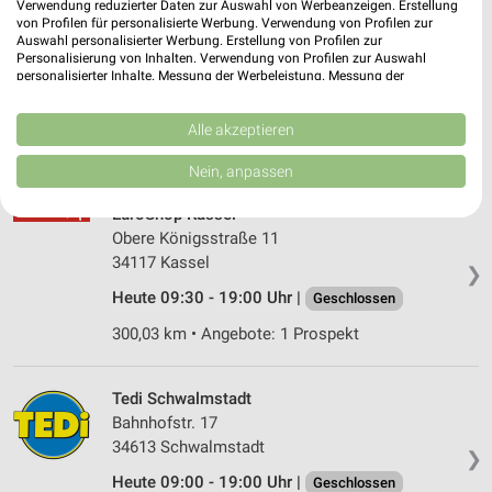
Verwendung reduzierter Daten zur Auswahl von Werbeanzeigen. Erstellung
von Profilen für personalisierte Werbung. Verwendung von Profilen zur
Tedi Kassel
Auswahl personalisierter Werbung. Erstellung von Profilen zur
Friedrich-Ebert-Str. 39
Personalisierung von Inhalten. Verwendung von Profilen zur Auswahl
personalisierter Inhalte. Messung der Werbeleistung. Messung der
34117 Kassel
❯
Performance von Inhalten. Analyse von Zielgruppen durch Statistiken oder
Kombinationen von Daten aus verschiedenen Quellen. Entwicklung und
Heute 09:00 - 20:00 Uhr |
Schließt in 25 Min.
Verbesserung der Angebote. Verwendung reduzierter Daten zur Auswahl
Alle akzeptieren
von Inhalten.
300,44 km
Daten können außerhalb der Europäischen Union weitergegeben und in die
Nein, anpassen
USA gesendet werden.
Ihre Einwilligung und die cookie Richtlinie gelten ausschließlich für diese
EuroShop Kassel
Website/App.
Obere Königsstraße 11
Partnerliste anzeigen (1 IAB-Anbieter)
34117 Kassel
❯
Wir nutzen Ihre Daten für folgende Zwecke:
Heute 09:30 - 19:00 Uhr |
Geschlossen
IAB-Verarbeitungszwecke:
300,03 km • Angebote: 1 Prospekt
Speichern von oder Zugriff auf Informationen
auf einem Endgerät
Tedi Schwalmstadt
Verwendung reduzierter Daten zur Auswahl von
Bahnhofstr. 17
Werbeanzeigen
34613 Schwalmstadt
❯
Erstellung von Profilen für personalisierte
Heute 09:00 - 19:00 Uhr |
Geschlossen
Werbung