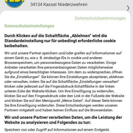
34134 Kassel Niederzwehren
❯
Heute 09:00 - 20:00 Uhr |
Schließt in 25 Min.
Datenschutzbestimmungen
302,28 km
Datenschutzeinstellungen
Durch Klicken auf die Schaltfläche „Ablehnen“ wird die
Standardeinstellung nur für unbedingt erforderliche cookie
Tedi Wolfhagen
beibehalten.
Mittelstr. 15
Wir und unsere Partner speichern und/oder greifen auf Informationen auf
34466 Wolfhagen
❯
einem Gerät zu, wie z. B. eindeutige IDs in cookie und anderen
Browserspeichern, um personenbezogene Daten zu verarbeiten. Einige
Heute 09:00 - 19:00 Uhr |
Geschlossen
Anbieter verarbeiten Ihre personenbezogenen Daten möglicherweise
aufgrund eines berechtigten Interesses. Um dem zu widersprechen, öffnen
319,28 km
Sie die „Einstellungen“. Sie können Ihre Einstellungen akzeptieren, ablehnen
oder verwalten, indem Sie auf die Schaltfläche „Einstellungen verwalten“
klicken oder jederzeit auf die Fingerabdruck-Schaltfläche in der linken
Tedi Kassel Süd
unteren Ecke der Website klicken. Um Ihre Einwilligung zu widerrufen,
klicken Sie auf den Fingerabdruck oder den Link in der Fußzeile der Website
Frankfurter Str. 79-81
und klicken Sie auf den Menüpunkt „Meine Daten“. Auf dieser Seite können
34121 Kassel Süd
Sie Ihre Einwilligung widerrufen. Diese Entscheidungen werden unseren
❯
Partnern mitgeteilt und haben keinen Einfluss auf die Browserdaten.
Heute 09:00 - 19:00 Uhr |
Geschlossen
Wir und unsere Partner verarbeiten Daten, um die Leistung der
Website zu analysieren und Folgendes zu tun:
300,98 km
Speichern von oder Zugriff auf Informationen auf einem Endgerät.