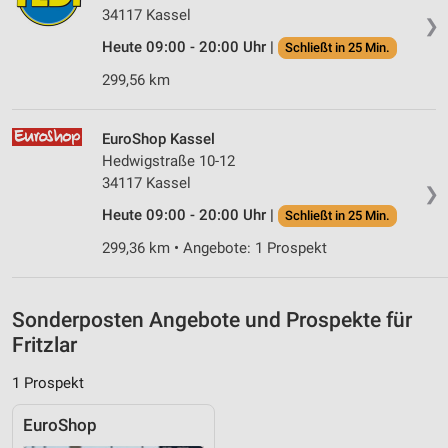
IAB-Besonderheiten:
34117 Kassel
❯
Verwendung genauer Standortdaten
Heute 09:00 - 20:00 Uhr |
Schließt in 25 Min.
299,56 km
Geräte anhand von aktiv angeforderten
Informationen identifizieren
Nicht-IAB-Verarbeitungszwecke:
EuroShop Kassel
Hedwigstraße 10-12
Notwendig
34117 Kassel
❯
Performance
Heute 09:00 - 20:00 Uhr |
Schließt in 25 Min.
Funktional
299,36 km • Angebote: 1 Prospekt
Werbung
Sonderposten Angebote und Prospekte für
Fritzlar
1 Prospekt
EuroShop