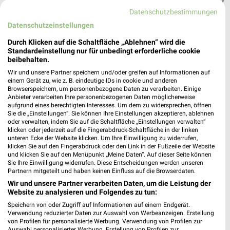
Heute 09:00 - 20:00 Uhr |
Geöffnet
Datenschutzbestimmungen
Datenschutzeinstellungen
299,62 km
Durch Klicken auf die Schaltfläche „Ablehnen“ wird die
Standardeinstellung nur für unbedingt erforderliche cookie
Ernsting's family Vellmar Stadtzentrum
beibehalten.
Rathausplatz 3
Wir und unsere Partner speichern und/oder greifen auf Informationen auf
34246 Vellmar Stadtzentrum
einem Gerät zu, wie z. B. eindeutige IDs in cookie und anderen
❯
Browserspeichern, um personenbezogene Daten zu verarbeiten. Einige
Heute 09:00 - 19:00 Uhr |
Anbieter verarbeiten Ihre personenbezogenen Daten möglicherweise
Geöffnet
aufgrund eines berechtigten Interesses. Um dem zu widersprechen, öffnen
298,91 km
Sie die „Einstellungen“. Sie können Ihre Einstellungen akzeptieren, ablehnen
oder verwalten, indem Sie auf die Schaltfläche „Einstellungen verwalten“
klicken oder jederzeit auf die Fingerabdruck-Schaltfläche in der linken
unteren Ecke der Website klicken. Um Ihre Einwilligung zu widerrufen,
Ernsting's family Hessisch Lichtenau
klicken Sie auf den Fingerabdruck oder den Link in der Fußzeile der Website
und klicken Sie auf den Menüpunkt „Meine Daten“. Auf dieser Seite können
Poststraße 10
Sie Ihre Einwilligung widerrufen. Diese Entscheidungen werden unseren
37235 Hessisch Lichtenau
❯
Partnern mitgeteilt und haben keinen Einfluss auf die Browserdaten.
Heute 09:00 - 18:30 Uhr |
Wir und unsere Partner verarbeiten Daten, um die Leistung der
Geöffnet
Website zu analysieren und Folgendes zu tun:
292,35 km
Speichern von oder Zugriff auf Informationen auf einem Endgerät.
Verwendung reduzierter Daten zur Auswahl von Werbeanzeigen. Erstellung
von Profilen für personalisierte Werbung. Verwendung von Profilen zur
Auswahl personalisierter Werbung. Erstellung von Profilen zur