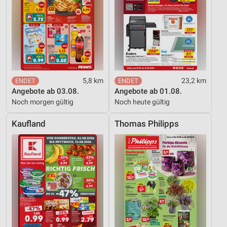
Verwendung genauer Standortdaten
Geräte anhand von aktiv angeforderten
Informationen identifizieren
Nicht-IAB-Verarbeitungszwecke:
Notwendig
5,8 km
23,2 km
Performance
Angebote ab 03.08.
Angebote ab 01.08.
Noch morgen gültig
Noch heute gültig
Funktional
Kaufland
Thomas Philipps
Werbung