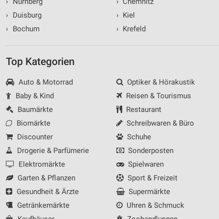
›
Nürnberg
›
Chemnitz
›
Duisburg
›
Kiel
›
Bochum
›
Krefeld
Top Kategorien
Auto & Motorrad
Optiker & Hörakustik
Baby & Kind
Reisen & Tourismus
Baumärkte
Restaurant
Biomärkte
Schreibwaren & Büro
Discounter
Schuhe
Drogerie & Parfümerie
Sonderposten
Elektromärkte
Spielwaren
Garten & Pflanzen
Sport & Freizeit
Gesundheit & Ärzte
Supermärkte
Getränkemärkte
Uhren & Schmuck
Kaufhäuser
Zoohandlungen