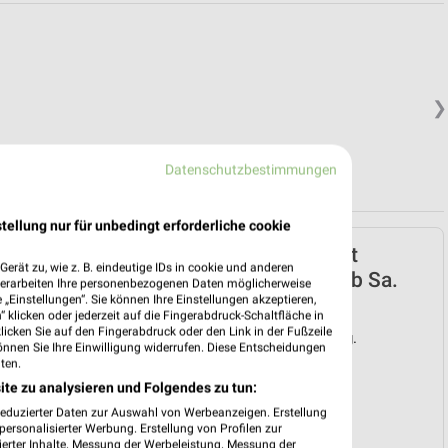
❯
Datenschutzbestimmungen
tellung nur für unbedingt erforderliche cookie
Sonderpreis Baumarkt
erät zu, wie z. B. eindeutige IDs in cookie und anderen
Prospekt für Fritzlar ab Sa.
verarbeiten Ihre personenbezogenen Daten möglicherweise
„Einstellungen“. Sie können Ihre Einstellungen akzeptieren,
den 01.08.
 klicken oder jederzeit auf die Fingerabdruck-Schaltfläche in
klicken Sie auf den Fingerabdruck oder den Link in der Fußzeile
Gültig von 01. Aug. bis 07. Aug.
önnen Sie Ihre Einwilligung widerrufen. Diese Entscheidungen
ten.
📅
Kalendereintrag erstellen
ite zu analysieren und Folgendes zu tun:
reduzierter Daten zur Auswahl von Werbeanzeigen. Erstellung
❯
ersonalisierter Werbung. Erstellung von Profilen zur
ierter Inhalte. Messung der Werbeleistung. Messung der