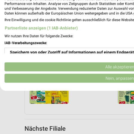
Performance von Inhalten. Analyse von Zielgruppen durch Statistiken oder Kom
und Verbesserung der Angebote. Verwendung reduzierter Daten zur Auswahl von
Daten können außerhalb der Europäischen Union weitergegeben und in die USA 
Ihre Einwilligung und die cookie Richtlinie gelten ausschließlich für diese Websit
Partnerliste anzeigen (1 IAB-Anbieter)
Wir nutzen Ihre Daten für folgende Zwecke:
IAB-Verarbeitungszwecke:
Speichern von oder Zugriff auf Informationen auf einem Endgerät
Verwendung reduzierter Daten zur Auswahl von Werbeanzeigen
Alle akzeptiere
Angebote Seite 2
Erstellung von Profilen für personalisierte Werbung
Nein, anpassen
Verwendung von Profilen zur Auswahl personalisierter Werbung
Erstellung von Profilen zur Personalisierung von Inhalten
Verwendung von Profilen zur Auswahl personalisierter Inhalte
Messung der Werbeleistung
Nächste Filiale