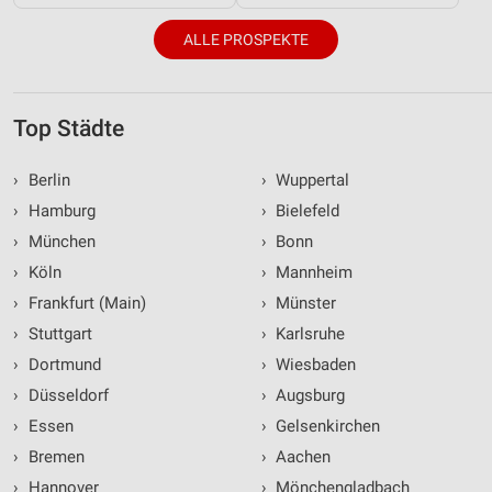
ALLE PROSPEKTE
Top Städte
›
Berlin
›
Wuppertal
›
Hamburg
›
Bielefeld
›
München
›
Bonn
›
Köln
›
Mannheim
›
Frankfurt (Main)
›
Münster
›
Stuttgart
›
Karlsruhe
›
Dortmund
›
Wiesbaden
›
Düsseldorf
›
Augsburg
›
Essen
›
Gelsenkirchen
›
Bremen
›
Aachen
›
Hannover
›
Mönchengladbach