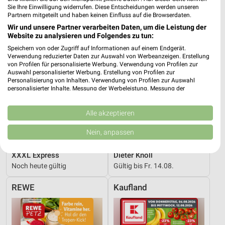
Sie Ihre Einwilligung widerrufen. Diese Entscheidungen werden unseren
Partnern mitgeteilt und haben keinen Einfluss auf die Browserdaten.
Wir und unsere Partner verarbeiten Daten, um die Leistung der
Website zu analysieren und Folgendes zu tun:
Speichern von oder Zugriff auf Informationen auf einem Endgerät.
Verwendung reduzierter Daten zur Auswahl von Werbeanzeigen. Erstellung
von Profilen für personalisierte Werbung. Verwendung von Profilen zur
Auswahl personalisierter Werbung. Erstellung von Profilen zur
Personalisierung von Inhalten. Verwendung von Profilen zur Auswahl
personalisierter Inhalte. Messung der Werbeleistung. Messung der
Performance von Inhalten. Analyse von Zielgruppen durch Statistiken oder
Kombinationen von Daten aus verschiedenen Quellen. Entwicklung und
Verbesserung der Angebote. Verwendung reduzierter Daten zur Auswahl
Alle akzeptieren
von Inhalten.
Daten können außerhalb der Europäischen Union weitergegeben und in die
Nein, anpassen
USA gesendet werden.
22,9 km
22,7 km
Ihre Einwilligung und die cookie Richtlinie gelten ausschließlich für diese
XXXL Express
Dieter Knoll
Website/App.
Noch heute gültig
Gültig bis Fr. 14.08.
Partnerliste anzeigen (1 IAB-Anbieter)
Wir nutzen Ihre Daten für folgende Zwecke:
REWE
Kaufland
IAB-Verarbeitungszwecke:
Speichern von oder Zugriff auf Informationen
auf einem Endgerät