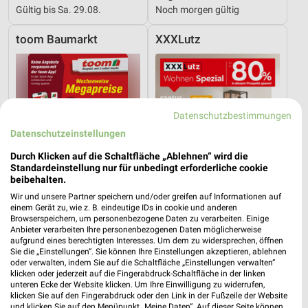
Gültig bis Sa. 29.08.
Noch morgen gültig
toom Baumarkt
XXXLutz
Datenschutzbestimmungen
Datenschutzeinstellungen
Durch Klicken auf die Schaltfläche „Ablehnen“ wird die
Standardeinstellung nur für unbedingt erforderliche cookie
beibehalten.
Wir und unsere Partner speichern und/oder greifen auf Informationen auf
einem Gerät zu, wie z. B. eindeutige IDs in cookie und anderen
Browserspeichern, um personenbezogene Daten zu verarbeiten. Einige
Anbieter verarbeiten Ihre personenbezogenen Daten möglicherweise
aufgrund eines berechtigten Interesses. Um dem zu widersprechen, öffnen
18,4 km
22,7 km
Sie die „Einstellungen“. Sie können Ihre Einstellungen akzeptieren, ablehnen
Angebote ab 01.08.
Wohnen Spezial
oder verwalten, indem Sie auf die Schaltfläche „Einstellungen verwalten“
Noch heute gültig
Gültig bis Fr. 14.08.
klicken oder jederzeit auf die Fingerabdruck-Schaltfläche in der linken
unteren Ecke der Website klicken. Um Ihre Einwilligung zu widerrufen,
klicken Sie auf den Fingerabdruck oder den Link in der Fußzeile der Website
XXXLutz
XXXLutz
und klicken Sie auf den Menüpunkt „Meine Daten“. Auf dieser Seite können