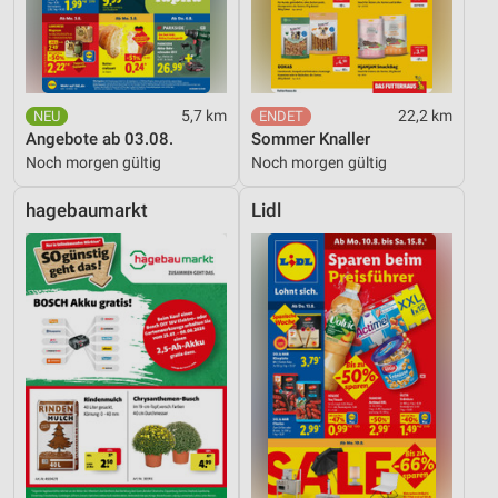
5,7 km
22,2 km
Angebote ab 03.08.
Sommer Knaller
Noch morgen gültig
Noch morgen gültig
hagebaumarkt
Lidl