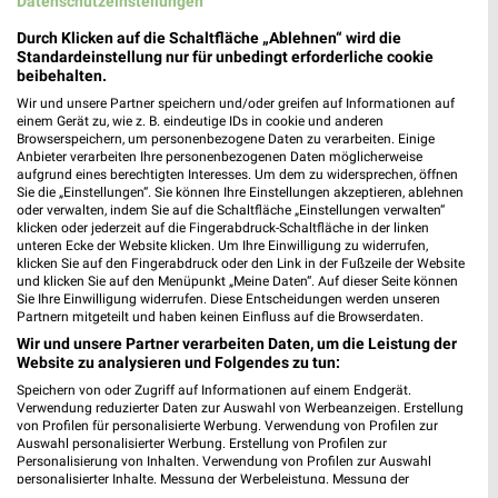
Datenschutzeinstellungen
Nisterstraße 17
57537 Wissen
Durch Klicken auf die Schaltfläche „Ablehnen“ wird die
❯
Standardeinstellung nur für unbedingt erforderliche cookie
Heute 08:00 - 19:00 Uhr |
Geöffnet
beibehalten.
Wir und unsere Partner speichern und/oder greifen auf Informationen auf
436,81 km
einem Gerät zu, wie z. B. eindeutige IDs in cookie und anderen
Browserspeichern, um personenbezogene Daten zu verarbeiten. Einige
Anbieter verarbeiten Ihre personenbezogenen Daten möglicherweise
Ernsting's family Siegen
aufgrund eines berechtigten Interesses. Um dem zu widersprechen, öffnen
Sie die „Einstellungen“. Sie können Ihre Einstellungen akzeptieren, ablehnen
Bahnhofstraße 9
oder verwalten, indem Sie auf die Schaltfläche „Einstellungen verwalten“
57072 Siegen
klicken oder jederzeit auf die Fingerabdruck-Schaltfläche in der linken
❯
unteren Ecke der Website klicken. Um Ihre Einwilligung zu widerrufen,
Heute 09:00 - 20:00 Uhr |
Geöffnet
klicken Sie auf den Fingerabdruck oder den Link in der Fußzeile der Website
und klicken Sie auf den Menüpunkt „Meine Daten“. Auf dieser Seite können
413,70 km
Sie Ihre Einwilligung widerrufen. Diese Entscheidungen werden unseren
Partnern mitgeteilt und haben keinen Einfluss auf die Browserdaten.
Wir und unsere Partner verarbeiten Daten, um die Leistung der
Rossmann Siegen
Website zu analysieren und Folgendes zu tun:
Hauptstr. 48-52
Speichern von oder Zugriff auf Informationen auf einem Endgerät.
57074 Siegen
Verwendung reduzierter Daten zur Auswahl von Werbeanzeigen. Erstellung
❯
von Profilen für personalisierte Werbung. Verwendung von Profilen zur
Heute 08:00 - 20:00 Uhr |
Auswahl personalisierter Werbung. Erstellung von Profilen zur
Geöffnet
Personalisierung von Inhalten. Verwendung von Profilen zur Auswahl
personalisierter Inhalte. Messung der Werbeleistung. Messung der
411,70 km • Angebote: 3 Prospekte
Performance von Inhalten. Analyse von Zielgruppen durch Statistiken oder