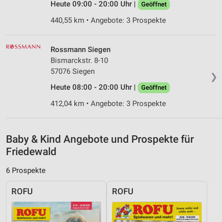
Heute 09:00 - 20:00 Uhr |
Erstellung von Profilen zur Personalisierung
Geöffnet
von Inhalten
440,55 km • Angebote: 3 Prospekte
Verwendung von Profilen zur Auswahl
personalisierter Inhalte
Rossmann Siegen
Bismarckstr. 8-10
Messung der Werbeleistung
57076 Siegen
❯
Messung der Performance von Inhalten
Heute 08:00 - 20:00 Uhr |
Geöffnet
Analyse von Zielgruppen durch Statistiken oder
412,04 km • Angebote: 3 Prospekte
Kombinationen von Daten aus verschiedenen
Quellen
Baby & Kind Angebote und Prospekte für
Entwicklung und Verbesserung der Angebote
Friedewald
Verwendung reduzierter Daten zur Auswahl von
Inhalten
6 Prospekte
IAB-Besonderheiten:
ROFU
ROFU
Verwendung genauer Standortdaten
Geräte anhand von aktiv angeforderten