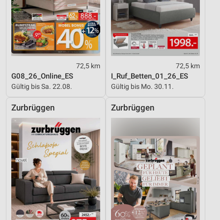
72,5 km
72,5 km
G08_26_Online_ES
I_Ruf_Betten_01_26_ES
Gültig bis Sa. 22.08.
Gültig bis Mo. 30.11.
Zurbrüggen
Zurbrüggen