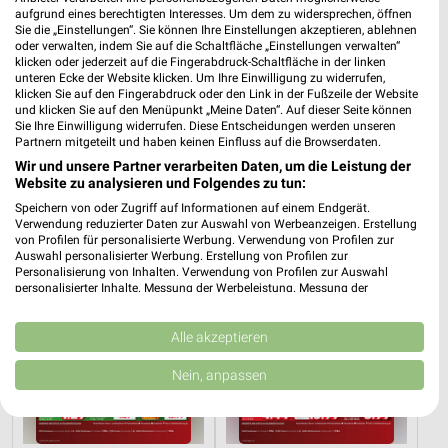
aufgrund eines berechtigten Interesses. Um dem zu widersprechen, öffnen
Sie die „Einstellungen“. Sie können Ihre Einstellungen akzeptieren, ablehnen
oder verwalten, indem Sie auf die Schaltfläche „Einstellungen verwalten“
klicken oder jederzeit auf die Fingerabdruck-Schaltfläche in der linken
unteren Ecke der Website klicken. Um Ihre Einwilligung zu widerrufen,
23,2 km
7,6 km
klicken Sie auf den Fingerabdruck oder den Link in der Fußzeile der Website
Angebote ab 08.08.
Angebote ab 17.08.
und klicken Sie auf den Menüpunkt „Meine Daten“. Auf dieser Seite können
Gültig bis Fr. 14.08.
Gültig ab Mo. 17.08.
Sie Ihre Einwilligung widerrufen. Diese Entscheidungen werden unseren
Partnern mitgeteilt und haben keinen Einfluss auf die Browserdaten.
Kaufland
Kaufland
Wir und unsere Partner verarbeiten Daten, um die Leistung der
Website zu analysieren und Folgendes zu tun:
Speichern von oder Zugriff auf Informationen auf einem Endgerät.
Verwendung reduzierter Daten zur Auswahl von Werbeanzeigen. Erstellung
von Profilen für personalisierte Werbung. Verwendung von Profilen zur
Auswahl personalisierter Werbung. Erstellung von Profilen zur
Personalisierung von Inhalten. Verwendung von Profilen zur Auswahl
personalisierter Inhalte. Messung der Werbeleistung. Messung der
Performance von Inhalten. Analyse von Zielgruppen durch Statistiken oder
Kombinationen von Daten aus verschiedenen Quellen. Entwicklung und
Verbesserung der Angebote. Verwendung reduzierter Daten zur Auswahl
Alle akzeptieren
von Inhalten.
Daten können außerhalb der Europäischen Union weitergegeben und in die
Nein, anpassen
USA gesendet werden.
Ihre Einwilligung und die cookie Richtlinie gelten ausschließlich für diese
Website/App.