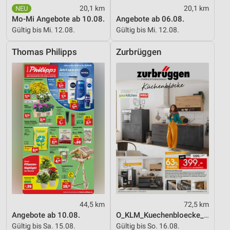
Partnerliste anzeigen (1 IAB-Anbieter)
20,1 km
20,1 km
Wir nutzen Ihre Daten für folgende Zwecke:
Mo-Mi Angebote ab 10.08.
Angebote ab 06.08.
IAB-Verarbeitungszwecke:
Gültig bis Mi. 12.08.
Gültig bis Mi. 12.08.
Speichern von oder Zugriff auf Informationen
auf einem Endgerät
Thomas Philipps
Zurbrüggen
Verwendung reduzierter Daten zur Auswahl von
Werbeanzeigen
Erstellung von Profilen für personalisierte
Werbung
Verwendung von Profilen zur Auswahl
personalisierter Werbung
Erstellung von Profilen zur Personalisierung
von Inhalten
Verwendung von Profilen zur Auswahl
personalisierter Inhalte
44,5 km
72,5 km
Angebote ab 10.08.
O_KLM_Kuechenbloecke_01_26_ES
Messung der Werbeleistung
Gültig bis Sa. 15.08.
Gültig bis So. 16.08.