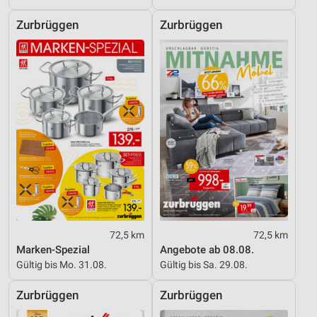
Messung der Performance von Inhalten
Zurbrüggen
Zurbrüggen
Analyse von Zielgruppen durch Statistiken oder
Kombinationen von Daten aus verschiedenen
Quellen
Entwicklung und Verbesserung der Angebote
Verwendung reduzierter Daten zur Auswahl von
Inhalten
IAB-Besonderheiten:
Verwendung genauer Standortdaten
Geräte anhand von aktiv angeforderten
Informationen identifizieren
72,5 km
72,5 km
Marken-Spezial
Angebote ab 08.08.
Nicht-IAB-Verarbeitungszwecke:
Gültig bis Mo. 31.08.
Gültig bis Sa. 29.08.
Notwendig
Zurbrüggen
Zurbrüggen
Performance