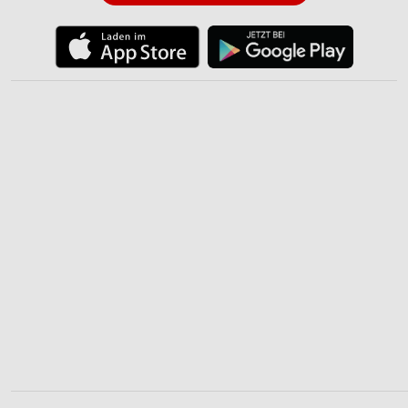
Verwendung reduzierter Daten zur Auswahl von
Werbeanzeigen
Erstellung von Profilen für personalisierte
Werbung
Verwendung von Profilen zur Auswahl
personalisierter Werbung
Erstellung von Profilen zur Personalisierung
von Inhalten
Verwendung von Profilen zur Auswahl
personalisierter Inhalte
Messung der Werbeleistung
Messung der Performance von Inhalten
Analyse von Zielgruppen durch Statistiken oder
Kombinationen von Daten aus verschiedenen
Quellen