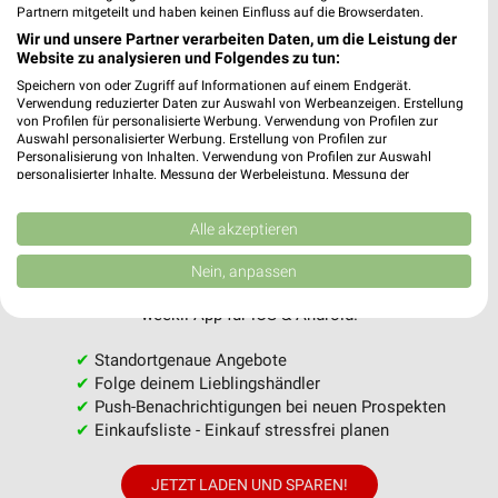
PROSPEKT BLÄTTERN
Partnern mitgeteilt und haben keinen Einfluss auf die Browserdaten.
Wir und unsere Partner verarbeiten Daten, um die Leistung der
Website zu analysieren und Folgendes zu tun:
Speichern von oder Zugriff auf Informationen auf einem Endgerät.
MEHR PROSPEKTE
Verwendung reduzierter Daten zur Auswahl von Werbeanzeigen. Erstellung
von Profilen für personalisierte Werbung. Verwendung von Profilen zur
Auswahl personalisierter Werbung. Erstellung von Profilen zur
Personalisierung von Inhalten. Verwendung von Profilen zur Auswahl
personalisierter Inhalte. Messung der Werbeleistung. Messung der
Performance von Inhalten. Analyse von Zielgruppen durch Statistiken oder
Kombinationen von Daten aus verschiedenen Quellen. Entwicklung und
Verbesserung der Angebote. Verwendung reduzierter Daten zur Auswahl
Alle akzeptieren
weekli - Prospekte & Angebote App
von Inhalten.
Daten können außerhalb der Europäischen Union weitergegeben und in die
Nein, anpassen
USA gesendet werden.
Alle NKD Angebote immer griffbereit – mit der kostenlosen
Ihre Einwilligung und die cookie Richtlinie gelten ausschließlich für diese
weekli App für iOS & Android.
Website/App.
Partnerliste anzeigen (1 IAB-Anbieter)
✔
Standortgenaue Angebote
✔
Folge deinem Lieblingshändler
Wir nutzen Ihre Daten für folgende Zwecke:
✔
Push-Benachrichtigungen bei neuen Prospekten
IAB-Verarbeitungszwecke:
✔
Einkaufsliste - Einkauf stressfrei planen
Speichern von oder Zugriff auf Informationen
auf einem Endgerät
JETZT LADEN UND SPAREN!