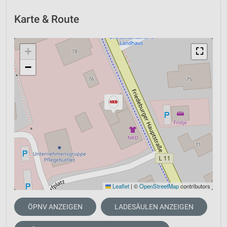
Karte & Route
+
⛶
−
Leaflet
|
©
OpenStreetMap
contributors
ÖPNV ANZEIGEN
LADESÄULEN ANZEIGEN