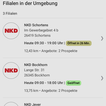
Entwicklung und Verbesserung der Angebote
Filialen in der Umgebung
Verwendung reduzierter Daten zur Auswahl von
3 Filialen
Inhalten
IAB-Besonderheiten:
NKD Schortens
Im Gewerbegebiet 4 b
Verwendung genauer Standortdaten
26419 Schortens
❯
Geräte anhand von aktiv angeforderten
Heute 09:30 - 19:00 Uhr |
Öffnet in 26 Min.
Informationen identifizieren
12,43 km • Angebote: 2 Prospekte
Nicht-IAB-Verarbeitungszwecke:
Notwendig
NKD Bockhorn
Performance
Lange Str. 31
26345 Bockhorn
❯
Funktional
Heute 09:00 - 18:00 Uhr |
Geöffnet
Werbung
13,75 km • Angebote: 2 Prospekte
NKD Jever