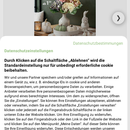
❯
Datenschutzbestimmungen
Datenschutzeinstellungen
Durch Klicken auf die Schaltfläche „Ablehnen“ wird die
Standardeinstellung nur für unbedingt erforderliche cookie
beibehalten.
Wir und unsere Partner speichern und/oder greifen auf Informationen auf
NKD Prospekt für Friedeburg ab Mo. den
einem Gerät zu, wie z. B. eindeutige IDs in cookie und anderen
03.08.
Browserspeichern, um personenbezogene Daten zu verarbeiten. Einige
Anbieter verarbeiten Ihre personenbezogenen Daten möglicherweise
aufgrund eines berechtigten Interesses. Um dem zu widersprechen, öffnen
Herbstliche Deko-Woche
Sie die „Einstellungen“. Sie können Ihre Einstellungen akzeptieren, ablehnen
Gültig von 03. Aug. bis 01. Sep.
oder verwalten, indem Sie auf die Schaltfläche „Einstellungen verwalten“
klicken oder jederzeit auf die Fingerabdruck-Schaltfläche in der linken
📅
Kalendereintrag erstellen
unteren Ecke der Website klicken. Um Ihre Einwilligung zu widerrufen,
klicken Sie auf den Fingerabdruck oder den Link in der Fußzeile der Website
und klicken Sie auf den Menüpunkt „Meine Daten“. Auf dieser Seite können
Sie Ihre Einwilligung widerrufen. Diese Entscheidungen werden unseren