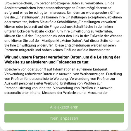
Browserspeichern, um personenbezogene Daten zu verarbeiten. Einige
Anbieter verarbeiten Ihre personenbezogenen Daten möglicherweise
aufgrund eines berechtigten Interesses. Um dem zu widersprechen, öffnen
Sie die „Einstellungen“. Sie können Ihre Einstellungen akzeptieren, ablehnen
oder verwalten, indem Sie auf die Schaltfläche „Einstellungen verwalten“
klicken oder jederzeit auf die Fingerabdruck-Schaltfläche in der linken
1,2 km
3,8 km
unteren Ecke der Website klicken. Um Ihre Einwilligung zu widerrufen,
Angebote ab 17.08.
Mo-Mi Angebote ab 10.08.
klicken Sie auf den Fingerabdruck oder den Link in der Fußzeile der Website
und klicken Sie auf den Menüpunkt „Meine Daten“. Auf dieser Seite können
Gültig ab Mo. 17.08.
Gültig ab Mo. 10.08.
Sie Ihre Einwilligung widerrufen. Diese Entscheidungen werden unseren
Partnern mitgeteilt und haben keinen Einfluss auf die Browserdaten.
PENNY
Zurbrüggen
Wir und unsere Partner verarbeiten Daten, um die Leistung der
Website zu analysieren und Folgendes zu tun:
Speichern von oder Zugriff auf Informationen auf einem Endgerät.
Verwendung reduzierter Daten zur Auswahl von Werbeanzeigen. Erstellung
von Profilen für personalisierte Werbung. Verwendung von Profilen zur
Auswahl personalisierter Werbung. Erstellung von Profilen zur
Personalisierung von Inhalten. Verwendung von Profilen zur Auswahl
personalisierter Inhalte. Messung der Werbeleistung. Messung der
Performance von Inhalten. Analyse von Zielgruppen durch Statistiken oder
Kombinationen von Daten aus verschiedenen Quellen. Entwicklung und
Verbesserung der Angebote. Verwendung reduzierter Daten zur Auswahl
Alle akzeptieren
von Inhalten.
Daten können außerhalb der Europäischen Union weitergegeben und in die
Nein, anpassen
USA gesendet werden.
Ihre Einwilligung und die cookie Richtlinie gelten ausschließlich für diese