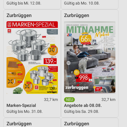
Messung der Werbeleistung
Gültig bis Mi. 12.08.
Gültig ab Mo. 10.08.
Messung der Performance von Inhalten
Zurbrüggen
Zurbrüggen
Analyse von Zielgruppen durch Statistiken oder
Kombinationen von Daten aus verschiedenen
Quellen
Entwicklung und Verbesserung der Angebote
Verwendung reduzierter Daten zur Auswahl von
Inhalten
IAB-Besonderheiten:
Verwendung genauer Standortdaten
Geräte anhand von aktiv angeforderten
Informationen identifizieren
32,7 km
32,7 km
Marken-Spezial
Angebote ab 08.08.
Nicht-IAB-Verarbeitungszwecke:
Gültig bis Mo. 31.08.
Gültig bis Sa. 29.08.
Notwendig
Zurbrüggen
Zurbrüggen