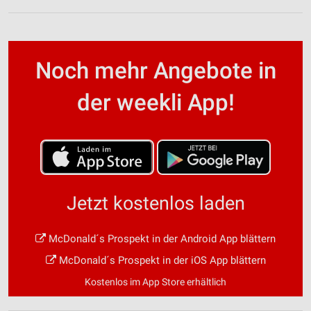
Noch mehr Angebote in
der weekli App!
Jetzt kostenlos laden
McDonald´s Prospekt in der Android App blättern
McDonald´s Prospekt in der iOS App blättern
Kostenlos im App Store erhältlich