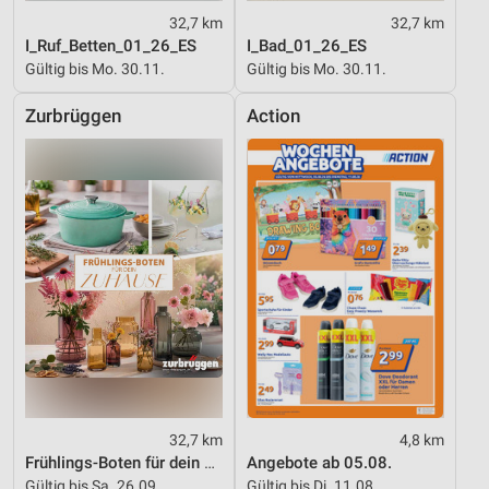
32,7 km
32,7 km
I_Ruf_Betten_01_26_ES
I_Bad_01_26_ES
Gültig bis Mo. 30.11.
Gültig bis Mo. 30.11.
Zurbrüggen
Action
32,7 km
4,8 km
Frühlings-Boten für dein Zuhause
Angebote ab 05.08.
Gültig bis Sa. 26.09.
Gültig bis Di. 11.08.