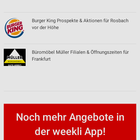
Speichern von oder Zugriff auf Informationen
auf einem Endgerät
Burger King Prospekte & Aktionen für Rosbach
Verwendung reduzierter Daten zur Auswahl von
vor der Höhe
Werbeanzeigen
Erstellung von Profilen für personalisierte
Werbung
Büromöbel Müller Filialen & Öffnungszeiten für
Frankfurt
Verwendung von Profilen zur Auswahl
personalisierter Werbung
Erstellung von Profilen zur Personalisierung
von Inhalten
Verwendung von Profilen zur Auswahl
personalisierter Inhalte
Noch mehr Angebote in
Messung der Werbeleistung
der weekli App!
Messung der Performance von Inhalten