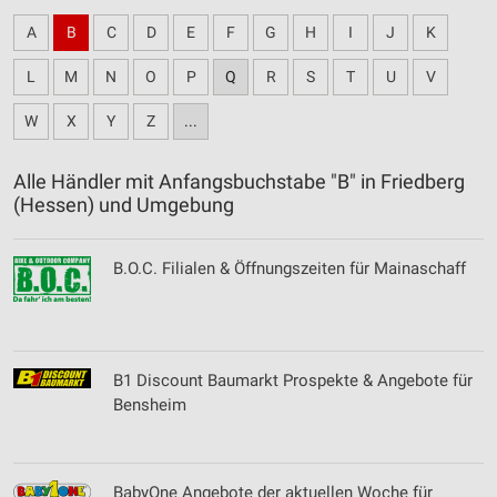
A
B
C
D
E
F
G
H
I
J
K
L
M
N
O
P
Q
R
S
T
U
V
W
X
Y
Z
...
Alle Händler mit Anfangsbuchstabe "B" in Friedberg
(Hessen) und Umgebung
B.O.C. Filialen & Öffnungszeiten für Mainaschaff
B1 Discount Baumarkt Prospekte & Angebote für
Bensheim
BabyOne Angebote der aktuellen Woche für