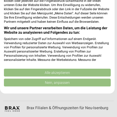
klicken oder jederzeit auf die Fingerabdruck-Schaltfläche in der linken
Blumen Risse Prospekte und Angebote für
unteren Ecke der Website klicken. Um Ihre Einwilligung zu widerrufen,
Hanau
klicken Sie auf den Fingerabdruck oder den Link in der Fußzeile der Website
und klicken Sie auf den Menüpunkt „Meine Daten“. Auf dieser Seite können
Sie Ihre Einwilligung widerrufen. Diese Entscheidungen werden unseren
Partnern mitgeteilt und haben keinen Einfluss auf die Browserdaten.
Wir und unsere Partner verarbeiten Daten, um die Leistung der
Body & Beach Online Prospekt für Frankfurt
Website zu analysieren und Folgendes zu tun:
Speichern von oder Zugriff auf Informationen auf einem Endgerät.
Verwendung reduzierter Daten zur Auswahl von Werbeanzeigen. Erstellung
von Profilen für personalisierte Werbung. Verwendung von Profilen zur
Auswahl personalisierter Werbung. Erstellung von Profilen zur
bofrost* Prospekt der Woche für Altenstadt
Personalisierung von Inhalten. Verwendung von Profilen zur Auswahl
personalisierter Inhalte. Messung der Werbeleistung. Messung der
Performance von Inhalten. Analyse von Zielgruppen durch Statistiken oder
Kombinationen von Daten aus verschiedenen Quellen. Entwicklung und
Verbesserung der Angebote. Verwendung reduzierter Daten zur Auswahl
Alle akzeptieren
von Inhalten.
Daten können außerhalb der Europäischen Union weitergegeben und in die
Bolero Restaurant Zentrale Filialen &
Nein, anpassen
USA gesendet werden.
Öffnungszeiten für Gießen
Ihre Einwilligung und die cookie Richtlinie gelten ausschließlich für diese
Website/App.
Partnerliste anzeigen (1 IAB-Anbieter)
Brax Filialen & Öffnungszeiten für Neu-Isenburg
Wir nutzen Ihre Daten für folgende Zwecke:
IAB-Verarbeitungszwecke: