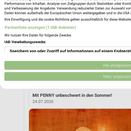
Performance von Inhalten. Analyse von Zielgruppen durch Statistiken oder Kom
und Verbesserung der Angebote. Verwendung reduzierter Daten zur Auswahl von
Daten können außerhalb der Europäischen Union weitergegeben und in die USA 
MEH
Ihre Einwilligung und die cookie Richtlinie gelten ausschließlich für diese Websit
Partnerliste anzeigen (1 IAB-Anbieter)
Wir nutzen Ihre Daten für folgende Zwecke:
weekli Magazin
IAB-Verarbeitungszwecke:
Speichern von oder Zugriff auf Informationen auf einem Endgerät
Verwendung reduzierter Daten zur Auswahl von Werbeanzeigen
Alle akzeptiere
Erstellung von Profilen für personalisierte Werbung
Nein, anpassen
Verwendung von Profilen zur Auswahl personalisierter Werbung
Mit PENNY unbeschwert in den Sommer!
Erstellung von Profilen zur Personalisierung von Inhalten
24.07.2026
Verwendung von Profilen zur Auswahl personalisierter Inhalte
Messung der Werbeleistung