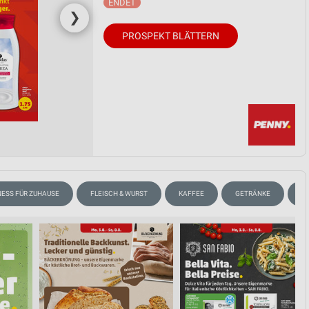
❯
PROSPEKT BLÄTTERN
ESS FÜR ZUHAUSE
FLEISCH & WURST
KAFFEE
GETRÄNKE
T