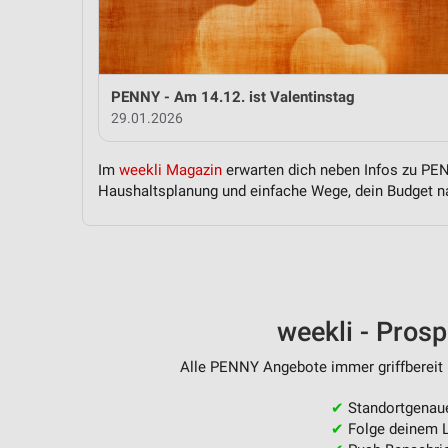
Messung der Performance von Inhalten
Analyse von Zielgruppen durch Statistiken oder Kombinationen 
Quellen
PENNY - Am 14.12. ist Valentinstag
Entwicklung und Verbesserung der Angebote
29.01.2026
Verwendung reduzierter Daten zur Auswahl von Inhalten
Im
weekli Magazin
erwarten dich neben Infos zu PENN
IAB-Besonderheiten:
Haushaltsplanung und einfache Wege, dein Budget na
Verwendung genauer Standortdaten
Geräte anhand von aktiv angeforderten Informationen identifizie
Nicht-IAB-Verarbeitungszwecke:
Notwendig
weekli - Pros
Performance
Alle PENNY Angebote immer griffbereit 
Funktional
✔
Standortgenau
✔
Folge deinem L
Werbung