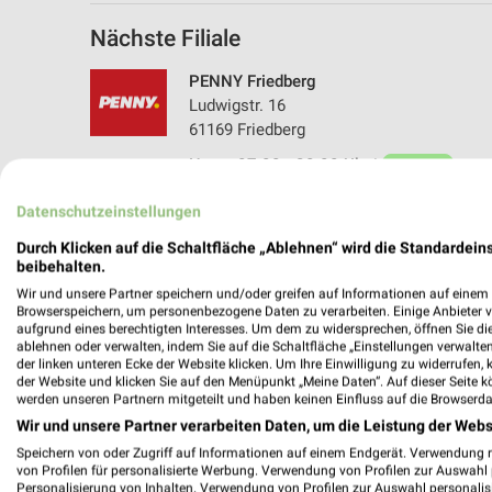
Nächste Filiale
PENNY Friedberg
Ludwigstr. 16
61169 Friedberg
Heute 07:00 - 20:00 Uhr |
Geöffnet
403,60 km • Angebote: 1 Prospekt
Datenschutzeinstellungen
Durch Klicken auf die Schaltfläche „Ablehnen“ wird die Standardeins
beibehalten.
Angebote-Kalender für PENNY in Fr
Wir und unsere Partner speichern und/oder greifen auf Informationen auf einem G
Browserspeichern, um personenbezogene Daten zu verarbeiten. Einige Anbieter 
aufgrund eines berechtigten Interesses. Um dem zu widersprechen, öffnen Sie die 
ablehnen oder verwalten, indem Sie auf die Schaltfläche „Einstellungen verwalten“
Aug.
der linken unteren Ecke der Website klicken. Um Ihre Einwilligung zu widerrufen, 
03
Mo
04
Di
05
Mi
06
Do
07
F
der Website und klicken Sie auf den Menüpunkt „Meine Daten“. Auf dieser Seite k
werden unseren Partnern mitgeteilt und haben keinen Einfluss auf die Browserda
PENNY - Angebote ab 03.08.
Wir und unsere Partner verarbeiten Daten, um die Leistung der Webs
Speichern von oder Zugriff auf Informationen auf einem Endgerät. Verwendung 
von Profilen für personalisierte Werbung. Verwendung von Profilen zur Auswahl p
Personalisierung von Inhalten. Verwendung von Profilen zur Auswahl personalis