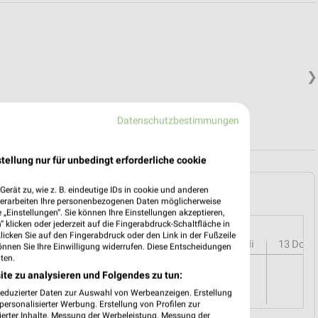
❯
Datenschutzbestimmungen
tellung nur für unbedingt erforderliche cookie
iedberg (Hessen) und Umgebung
erät zu, wie z. B. eindeutige IDs in cookie und anderen
verarbeiten Ihre personenbezogenen Daten möglicherweise
„Einstellungen“. Sie können Ihre Einstellungen akzeptieren,
 klicken oder jederzeit auf die Fingerabdruck-Schaltfläche in
klicken Sie auf den Fingerabdruck oder den Link in der Fußzeile
r
08
Sa
09
So
10
Mo
11
Di
12
Mi
13
Do
önnen Sie Ihre Einwilligung widerrufen. Diese Entscheidungen
ten.
ite zu analysieren und Folgendes zu tun:
reduzierter Daten zur Auswahl von Werbeanzeigen. Erstellung
ersonalisierter Werbung. Erstellung von Profilen zur
ierter Inhalte. Messung der Werbeleistung. Messung der