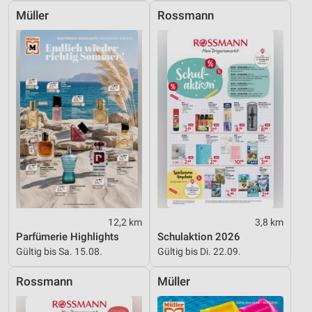
Müller
Rossmann
Werbung
12,2 km
3,8 km
Parfümerie Highlights
Schulaktion 2026
Gültig bis Sa. 15.08.
Gültig bis Di. 22.09.
Rossmann
Müller