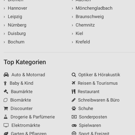
›
Hannover
›
Mönchengladbach
›
Leipzig
›
Braunschweig
›
Nürnberg
›
Chemnitz
›
Duisburg
›
Kiel
›
Bochum
›
Krefeld
Top Kategorien
Auto & Motorrad
Optiker & Hörakustik
Baby & Kind
Reisen & Tourismus
Baumärkte
Restaurant
Biomärkte
Schreibwaren & Büro
Discounter
Schuhe
Drogerie & Parfümerie
Sonderposten
Elektromärkte
Spielwaren
Garten & Pflanzen
Sport & Freizeit