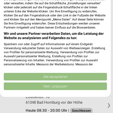
oder verwalten, indem Sie auf die Schaltfläche „Einstellungen verwalten“
dm Nidderau
klicken oder jederzeit auf die Fingerabdruck-Schaltfläche in der linken
unteren Ecke der Website klicken. Um Ihre Einwilligung zu widerrufen,
Gehrener Ring 3
klicken Sie auf den Fingerabdruck oder den Link in der Fußzeile der Website
61130 Nidderau
und klicken Sie auf den Menüpunkt „Meine Daten“. Auf dieser Seite können
❯
Sie Ihre Einwilligung widerrufen. Diese Entscheidungen werden unseren
Heute 08:00 - 20:00 Uhr |
Geschlossen
Partnern mitgeteilt und haben keinen Einfluss auf die Browserdaten.
Wir und unsere Partner verarbeiten Daten, um die Leistung der
404,72 km
Website zu analysieren und Folgendes zu tun:
Speichern von oder Zugriff auf Informationen auf einem Endgerät.
Verwendung reduzierter Daten zur Auswahl von Werbeanzeigen. Erstellung
Müller Bad Homburg
von Profilen für personalisierte Werbung. Verwendung von Profilen zur
Louisenstr. 80 - 82
Auswahl personalisierter Werbung. Erstellung von Profilen zur
61348 Bad Homburg
Personalisierung von Inhalten. Verwendung von Profilen zur Auswahl
❯
personalisierter Inhalte. Messung der Werbeleistung. Messung der
Heute 09:00 - 20:00 Uhr |
Geschlossen
Performance von Inhalten. Analyse von Zielgruppen durch Statistiken oder
Kombinationen von Daten aus verschiedenen Quellen. Entwicklung und
418,67 km • Angebote: 4 Prospekte
Verbesserung der Angebote. Verwendung reduzierter Daten zur Auswahl
Alle akzeptieren
von Inhalten.
Daten können außerhalb der Europäischen Union weitergegeben und in die
Nein, anpassen
USA gesendet werden.
Rossmann Bad Homburg vor der Höhe
Ihre Einwilligung und die cookie Richtlinie gelten ausschließlich für diese
Louisenstr. 70
Website/App.
61348 Bad Homburg vor der Höhe
❯
Partnerliste anzeigen (1 IAB-Anbieter)
Heute 08:30 - 20:00 Uhr |
Geschlossen
Wir nutzen Ihre Daten für folgende Zwecke: