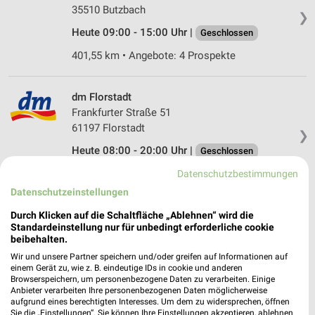
35510 Butzbach
❯
Heute 09:00 - 15:00 Uhr |
Geschlossen
401,55 km • Angebote: 4 Prospekte
dm Florstadt
Frankfurter Straße 51
61197 Florstadt
❯
Heute 08:00 - 20:00 Uhr |
Geschlossen
393,77 km
Datenschutzbestimmungen
Datenschutzeinstellungen
Rossmann Bad Vilbel
Durch Klicken auf die Schaltfläche „Ablehnen“ wird die
Standardeinstellung nur für unbedingt erforderliche cookie
Dortelweiler Platz 2
beibehalten.
61118 Bad Vilbel
❯
Wir und unsere Partner speichern und/oder greifen auf Informationen auf
Heute 09:00 - 19:00 Uhr |
einem Gerät zu, wie z. B. eindeutige IDs in cookie und anderen
Geschlossen
Browserspeichern, um personenbezogene Daten zu verarbeiten. Einige
Anbieter verarbeiten Ihre personenbezogenen Daten möglicherweise
413,15 km • Angebote: 2 Prospekte
aufgrund eines berechtigten Interesses. Um dem zu widersprechen, öffnen
Sie die „Einstellungen“. Sie können Ihre Einstellungen akzeptieren, ablehnen