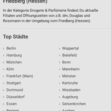
Friedberg (Hessen)
In der Kategorie Drogerie & Parfümerie findest Du aktuelle
Filialen und Öffnungszeiten von z.B. dm, Douglas und
Rossmann in der Umgebung vom Friedberg (Hessen).
Top Städte
›
Berlin
›
Wuppertal
›
Hamburg
›
Bielefeld
›
München
›
Bonn
›
Köln
›
Mannheim
›
Frankfurt (Main)
›
Münster
›
Stuttgart
›
Karlsruhe
›
Dortmund
›
Wiesbaden
›
Düsseldorf
›
Augsburg
›
Essen
›
Gelsenkirchen
›
Bremen
›
Aachen