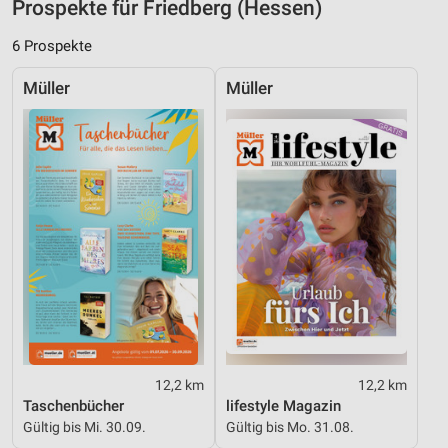
Prospekte für Friedberg (Hessen)
Analyse von Zielgruppen durch Statistiken oder
6 Prospekte
Kombinationen von Daten aus verschiedenen
Quellen
Müller
Müller
Entwicklung und Verbesserung der Angebote
Verwendung reduzierter Daten zur Auswahl von
Inhalten
IAB-Besonderheiten:
Verwendung genauer Standortdaten
Geräte anhand von aktiv angeforderten
Informationen identifizieren
Nicht-IAB-Verarbeitungszwecke:
Notwendig
12,2 km
12,2 km
Performance
Taschenbücher
lifestyle Magazin
Gültig bis Mi. 30.09.
Gültig bis Mo. 31.08.
Funktional