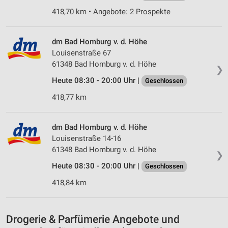
IAB-Verarbeitungszwecke:
418,70 km • Angebote: 2 Prospekte
Speichern von oder Zugriff auf Informationen
auf einem Endgerät
dm Bad Homburg v. d. Höhe
Louisenstraße 67
Verwendung reduzierter Daten zur Auswahl von
Werbeanzeigen
61348 Bad Homburg v. d. Höhe
❯
Heute 08:30 - 20:00 Uhr |
Geschlossen
Erstellung von Profilen für personalisierte
Werbung
418,77 km
Verwendung von Profilen zur Auswahl
personalisierter Werbung
dm Bad Homburg v. d. Höhe
Louisenstraße 14-16
Erstellung von Profilen zur Personalisierung
61348 Bad Homburg v. d. Höhe
von Inhalten
❯
Heute 08:30 - 20:00 Uhr |
Geschlossen
Verwendung von Profilen zur Auswahl
personalisierter Inhalte
418,84 km
Messung der Werbeleistung
Drogerie & Parfümerie Angebote und
Messung der Performance von Inhalten