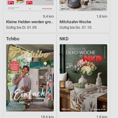
Nicht-IAB-Verarbeitungszwecke:
Notwendig
9,4 km
1,8 km
Performance
Kleine Helden werden gross
Milchzahn-Woche
Gültig bis Di. 01.09.
Gültig bis Do. 01.10.
Funktional
Tchibo
NKD
Werbung
18,6 km
1,8 km