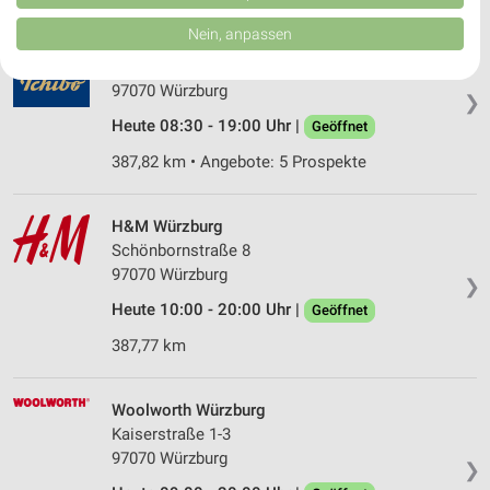
von Inhalten.
Daten können außerhalb der Europäischen Union weitergegeben und in die
Nein, anpassen
Tchibo Filiale Würzburg
USA gesendet werden.
Eichhornstr. 3
Ihre Einwilligung und die cookie Richtlinie gelten ausschließlich für diese
Website/App.
97070 Würzburg
❯
Partnerliste anzeigen (1 IAB-Anbieter)
Heute 08:30 - 19:00 Uhr |
Geöffnet
Wir nutzen Ihre Daten für folgende Zwecke:
387,82 km • Angebote: 5 Prospekte
IAB-Verarbeitungszwecke:
Speichern von oder Zugriff auf Informationen
auf einem Endgerät
H&M Würzburg
Schönbornstraße 8
Verwendung reduzierter Daten zur Auswahl von
97070 Würzburg
❯
Werbeanzeigen
Heute 10:00 - 20:00 Uhr |
Geöffnet
Erstellung von Profilen für personalisierte
387,77 km
Werbung
Verwendung von Profilen zur Auswahl
Woolworth Würzburg
personalisierter Werbung
Kaiserstraße 1-3
Erstellung von Profilen zur Personalisierung
97070 Würzburg
❯
von Inhalten