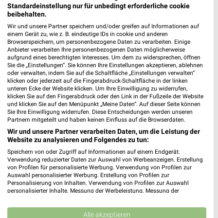
Sparkassenstr. 7
Standardeinstellung nur für unbedingt erforderliche cookie
97215 Uffenheim
beibehalten.
❯
Wir und unsere Partner speichern und/oder greifen auf Informationen auf
Heute 09:00 - 18:00 Uhr |
Geöffnet
einem Gerät zu, wie z. B. eindeutige IDs in cookie und anderen
Browserspeichern, um personenbezogene Daten zu verarbeiten. Einige
398,58 km • Angebote: 2 Prospekte
Anbieter verarbeiten Ihre personenbezogenen Daten möglicherweise
aufgrund eines berechtigten Interesses. Um dem zu widersprechen, öffnen
Sie die „Einstellungen“. Sie können Ihre Einstellungen akzeptieren, ablehnen
KiK Würzburg Lengfeld
oder verwalten, indem Sie auf die Schaltfläche „Einstellungen verwalten“
klicken oder jederzeit auf die Fingerabdruck-Schaltfläche in der linken
Industriestraße 1
unteren Ecke der Website klicken. Um Ihre Einwilligung zu widerrufen,
97076 Würzburg Lengfeld
klicken Sie auf den Fingerabdruck oder den Link in der Fußzeile der Website
❯
und klicken Sie auf den Menüpunkt „Meine Daten“. Auf dieser Seite können
Heute 09:00 - 20:00 Uhr |
Geöffnet
Sie Ihre Einwilligung widerrufen. Diese Entscheidungen werden unseren
Partnern mitgeteilt und haben keinen Einfluss auf die Browserdaten.
384,47 km • Angebote: 1 Prospekt
Wir und unsere Partner verarbeiten Daten, um die Leistung der
Website zu analysieren und Folgendes zu tun:
Speichern von oder Zugriff auf Informationen auf einem Endgerät.
Ernsting's family Würzburg
Verwendung reduzierter Daten zur Auswahl von Werbeanzeigen. Erstellung
Eichhornstr. 21
von Profilen für personalisierte Werbung. Verwendung von Profilen zur
Auswahl personalisierter Werbung. Erstellung von Profilen zur
97070 Würzburg
❯
Personalisierung von Inhalten. Verwendung von Profilen zur Auswahl
personalisierter Inhalte. Messung der Werbeleistung. Messung der
Heute 09:00 - 19:00 Uhr |
Geöffnet
Performance von Inhalten. Analyse von Zielgruppen durch Statistiken oder
Kombinationen von Daten aus verschiedenen Quellen. Entwicklung und
387,68 km
Verbesserung der Angebote. Verwendung reduzierter Daten zur Auswahl
Alle akzeptieren