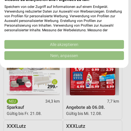
Gültig bis Fr. 14.08.
Gültig ab Mo. 10.08.
Speichern von oder Zugriff auf Informationen auf einem Endgerät.
Verwendung reduzierter Daten zur Auswahl von Werbeanzeigen. Erstellung
XXXLutz
Kaufland
von Profilen für personalisierte Werbung. Verwendung von Profilen zur
Auswahl personalisierter Werbung. Erstellung von Profilen zur
Personalisierung von Inhalten. Verwendung von Profilen zur Auswahl
personalisierter Inhalte. Messung der Werbeleistung. Messung der
Performance von Inhalten. Analyse von Zielgruppen durch Statistiken oder
Kombinationen von Daten aus verschiedenen Quellen. Entwicklung und
Verbesserung der Angebote. Verwendung reduzierter Daten zur Auswahl
Alle akzeptieren
von Inhalten.
Daten können außerhalb der Europäischen Union weitergegeben und in die
Nein, anpassen
USA gesendet werden.
Ihre Einwilligung und die cookie Richtlinie gelten ausschließlich für diese
Website/App.
Partnerliste anzeigen (1 IAB-Anbieter)
Wir nutzen Ihre Daten für folgende Zwecke:
IAB-Verarbeitungszwecke:
Speichern von oder Zugriff auf Informationen
34,3 km
7,7 km
auf einem Endgerät
Sparkauf
Angebote ab 06.08.
Gültig bis Fr. 21.08.
Gültig bis Mi. 12.08.
Verwendung reduzierter Daten zur Auswahl von
Werbeanzeigen
XXXLutz
XXXLutz