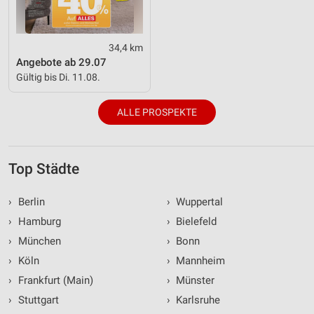
34,4 km
Angebote ab 29.07
Gültig bis Di. 11.08.
ALLE PROSPEKTE
Top Städte
›
Berlin
›
Wuppertal
›
Hamburg
›
Bielefeld
›
München
›
Bonn
›
Köln
›
Mannheim
›
Frankfurt (Main)
›
Münster
›
Stuttgart
›
Karlsruhe