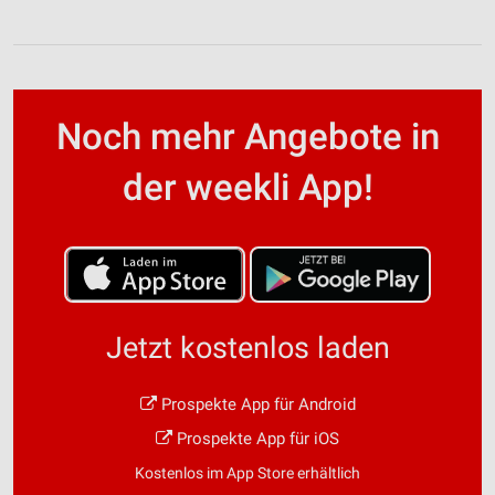
Noch mehr Angebote in
der weekli App!
Jetzt kostenlos laden
Prospekte App für Android
Prospekte App für iOS
Kostenlos im App Store erhältlich