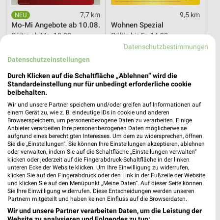
7,7 km
9,5 km
Mo-Mi Angebote ab 10.08.
Wohnen Spezial
Gültig ab Mo. 10.08.
Gültig bis Fr. 14.08.
Datenschutzbestimmungen
XXXLutz
Thomas Philipps
Datenschutzeinstellungen
Durch Klicken auf die Schaltfläche „Ablehnen“ wird die
Standardeinstellung nur für unbedingt erforderliche cookie
beibehalten.
Wir und unsere Partner speichern und/oder greifen auf Informationen auf
einem Gerät zu, wie z. B. eindeutige IDs in cookie und anderen
Browserspeichern, um personenbezogene Daten zu verarbeiten. Einige
Anbieter verarbeiten Ihre personenbezogenen Daten möglicherweise
aufgrund eines berechtigten Interesses. Um dem zu widersprechen, öffnen
Sie die „Einstellungen“. Sie können Ihre Einstellungen akzeptieren, ablehnen
oder verwalten, indem Sie auf die Schaltfläche „Einstellungen verwalten“
klicken oder jederzeit auf die Fingerabdruck-Schaltfläche in der linken
unteren Ecke der Website klicken. Um Ihre Einwilligung zu widerrufen,
klicken Sie auf den Fingerabdruck oder den Link in der Fußzeile der Website
und klicken Sie auf den Menüpunkt „Meine Daten“. Auf dieser Seite können
Sie Ihre Einwilligung widerrufen. Diese Entscheidungen werden unseren
Partnern mitgeteilt und haben keinen Einfluss auf die Browserdaten.
9,5 km
8 km
Wir und unsere Partner verarbeiten Daten, um die Leistung der
Dieter Knoll
Angebote ab 10.08.
Website zu analysieren und Folgendes zu tun: