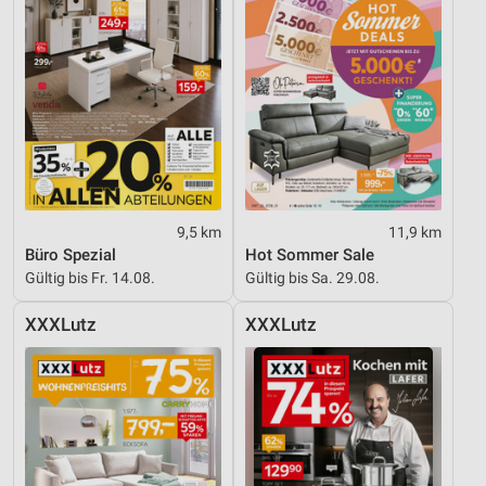
Inhalten
IAB-Besonderheiten:
Verwendung genauer Standortdaten
Geräte anhand von aktiv angeforderten
Informationen identifizieren
Nicht-IAB-Verarbeitungszwecke:
Notwendig
9,5 km
11,9 km
Büro Spezial
Hot Sommer Sale
Performance
Gültig bis Fr. 14.08.
Gültig bis Sa. 29.08.
Funktional
XXXLutz
XXXLutz
Werbung