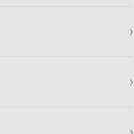
❯
❯
❯