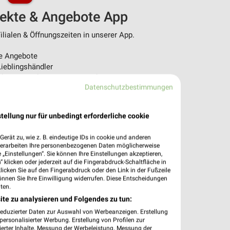
pekte & Angebote App
ilialen & Öffnungszeiten in unserer App.
e Angebote
ieblingshändler
htigungen bei neuen Prospekten
Datenschutzbestimmungen
 Einkauf stressfrei planen
 App jetzt laden oder QR-Code scannen.
tellung nur für unbedingt erforderliche cookie
erät zu, wie z. B. eindeutige IDs in cookie und anderen
verarbeiten Ihre personenbezogenen Daten möglicherweise
„Einstellungen“. Sie können Ihre Einstellungen akzeptieren,
 klicken oder jederzeit auf die Fingerabdruck-Schaltfläche in
klicken Sie auf den Fingerabdruck oder den Link in der Fußzeile
önnen Sie Ihre Einwilligung widerrufen. Diese Entscheidungen
ten.
ite zu analysieren und Folgendes zu tun:
reduzierter Daten zur Auswahl von Werbeanzeigen. Erstellung
ersonalisierter Werbung. Erstellung von Profilen zur
ierter Inhalte. Messung der Werbeleistung. Messung der