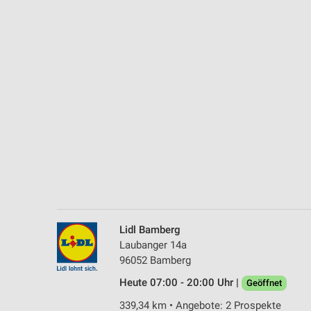
Messung der Performance von Inhalten
Analyse von Zielgruppen durch Statistiken oder Kombinationen 
Quellen
Entwicklung und Verbesserung der Angebote
Verwendung reduzierter Daten zur Auswahl von Inhalten
IAB-Besonderheiten:
Verwendung genauer Standortdaten
Geräte anhand von aktiv angeforderten Informationen identifizie
Nicht-IAB-Verarbeitungszwecke:
Notwendig
Lidl Bamberg
Laubanger 14a
Performance
96052 Bamberg
Funktional
Heute 07:00 - 20:00 Uhr |
Geöffnet
339,34 km • Angebote: 2 Prospekte
Werbung