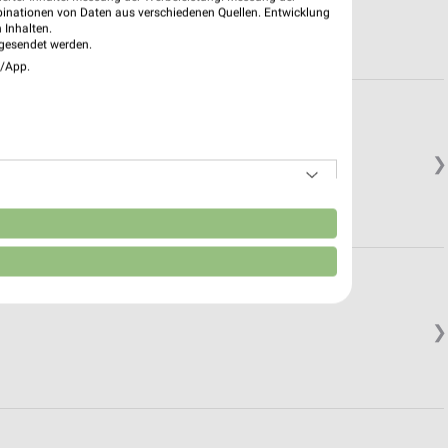
binationen von Daten aus verschiedenen Quellen. Entwicklung
 Inhalten.
gesendet werden.
e/App.
❯
n
❯