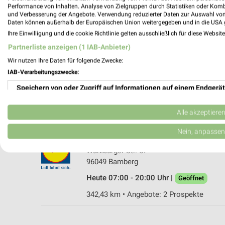
Performance von Inhalten. Analyse von Zielgruppen durch Statistiken oder Kom
und Verbesserung der Angebote. Verwendung reduzierter Daten zur Auswahl von
Daten können außerhalb der Europäischen Union weitergegeben und in die USA 
Ihre Einwilligung und die cookie Richtlinie gelten ausschließlich für diese Websit
Partnerliste anzeigen (1 IAB-Anbieter)
Lidl Bamberg
Wir nutzen Ihre Daten für folgende Zwecke:
Villachstraße 2
IAB-Verarbeitungszwecke:
96052 Bamberg
Speichern von oder Zugriff auf Informationen auf einem Endgerät
Heute 07:00 - 20:00 Uhr |
Geöffnet
Verwendung reduzierter Daten zur Auswahl von Werbeanzeigen
338,63 km • Angebote: 2 Prospekte
Alle akzeptiere
Erstellung von Profilen für personalisierte Werbung
Nein, anpassen
Lidl Bamberg
Verwendung von Profilen zur Auswahl personalisierter Werbung
Würzburger Str. 57
96049 Bamberg
Erstellung von Profilen zur Personalisierung von Inhalten
Heute 07:00 - 20:00 Uhr |
Geöffnet
Verwendung von Profilen zur Auswahl personalisierter Inhalte
342,43 km • Angebote: 2 Prospekte
Messung der Werbeleistung