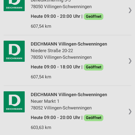
Benediktinerring 3-5
78050 Villingen-Schwenningen
❯
Messung der Werbeleistung
Heute 09:00 - 20:00 Uhr |
Geöffnet
Messung der Performance von Inhalten
607,54 km
Analyse von Zielgruppen durch Statistiken oder
Kombinationen von Daten aus verschiedenen
DEICHMANN Villingen-Schwenningen
Quellen
Niedere Straße 20-22
78050 Villingen-Schwenningen
Entwicklung und Verbesserung der Angebote
❯
Heute 09:00 - 18:00 Uhr |
Geöffnet
Verwendung reduzierter Daten zur Auswahl von
Inhalten
607,54 km
IAB-Besonderheiten:
DEICHMANN Villingen-Schwenningen
Verwendung genauer Standortdaten
Neuer Markt 1
Geräte anhand von aktiv angeforderten
78052 Villingen-Schwenningen
❯
Informationen identifizieren
Heute 09:00 - 20:00 Uhr |
Geöffnet
Nicht-IAB-Verarbeitungszwecke:
603,63 km
Notwendig