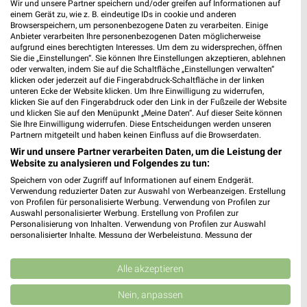
Wir und unsere Partner speichern und/oder greifen auf Informationen auf
einem Gerät zu, wie z. B. eindeutige IDs in cookie und anderen
DEICHMANN Bad Krozingen
Browserspeichern, um personenbezogene Daten zu verarbeiten. Einige
Anbieter verarbeiten Ihre personenbezogenen Daten möglicherweise
Staufener Straße 27
aufgrund eines berechtigten Interesses. Um dem zu widersprechen, öffnen
79189 Bad Krozingen
Sie die „Einstellungen“. Sie können Ihre Einstellungen akzeptieren, ablehnen
❯
oder verwalten, indem Sie auf die Schaltfläche „Einstellungen verwalten“
Heute 09:00 - 18:00 Uhr |
Geöffnet
klicken oder jederzeit auf die Fingerabdruck-Schaltfläche in der linken
unteren Ecke der Website klicken. Um Ihre Einwilligung zu widerrufen,
652,58 km
klicken Sie auf den Fingerabdruck oder den Link in der Fußzeile der Website
und klicken Sie auf den Menüpunkt „Meine Daten“. Auf dieser Seite können
Sie Ihre Einwilligung widerrufen. Diese Entscheidungen werden unseren
Partnern mitgeteilt und haben keinen Einfluss auf die Browserdaten.
DEICHMANN Offenburg
Wir und unsere Partner verarbeiten Daten, um die Leistung der
Wilhelm-Röntgen-Straße 14a
Website zu analysieren und Folgendes zu tun:
77656 Offenburg
❯
Speichern von oder Zugriff auf Informationen auf einem Endgerät.
Heute 09:00 - 18:00 Uhr |
Geöffnet
Verwendung reduzierter Daten zur Auswahl von Werbeanzeigen. Erstellung
von Profilen für personalisierte Werbung. Verwendung von Profilen zur
593,72 km
Auswahl personalisierter Werbung. Erstellung von Profilen zur
Personalisierung von Inhalten. Verwendung von Profilen zur Auswahl
personalisierter Inhalte. Messung der Werbeleistung. Messung der
Performance von Inhalten. Analyse von Zielgruppen durch Statistiken oder
DEICHMANN Offenburg
Kombinationen von Daten aus verschiedenen Quellen. Entwicklung und
Hauptstraße 46
Verbesserung der Angebote. Verwendung reduzierter Daten zur Auswahl
Alle akzeptieren
von Inhalten.
77652 Offenburg
❯
Daten können außerhalb der Europäischen Union weitergegeben und in die
Nein, anpassen
USA gesendet werden.
Heute 09:30 - 18:00 Uhr |
Geöffnet