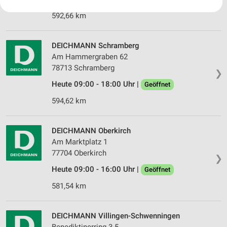
Ihre Einwilligung und die cookie Richtlinie gelten ausschließlich für diese
Website/App.
592,66 km
Partnerliste anzeigen (1 IAB-Anbieter)
Wir nutzen Ihre Daten für folgende Zwecke:
DEICHMANN Schramberg
IAB-Verarbeitungszwecke:
Am Hammergraben 62
78713 Schramberg
Speichern von oder Zugriff auf Informationen
❯
auf einem Endgerät
Heute 09:00 - 18:00 Uhr |
Geöffnet
Verwendung reduzierter Daten zur Auswahl von
594,62 km
Werbeanzeigen
Erstellung von Profilen für personalisierte
DEICHMANN Oberkirch
Werbung
Am Marktplatz 1
77704 Oberkirch
Verwendung von Profilen zur Auswahl
❯
personalisierter Werbung
Heute 09:00 - 16:00 Uhr |
Geöffnet
581,54 km
Erstellung von Profilen zur Personalisierung
von Inhalten
DEICHMANN Villingen-Schwenningen
Verwendung von Profilen zur Auswahl
personalisierter Inhalte