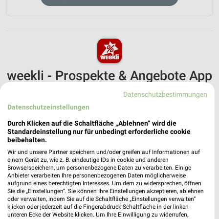
weekli - Prospekte & Angebote App
Alle Deichmann Angebote immer griffbereit – mit der
Datenschutzbestimmungen
kostenlosen weekli App für iOS & Android.
Datenschutzeinstellungen
✔
Standortgenaue Angebote
Durch Klicken auf die Schaltfläche „Ablehnen“ wird die
Standardeinstellung nur für unbedingt erforderliche cookie
✔
Folge deinem Lieblingshändler
beibehalten.
✔
Push-Benachrichtigungen bei neuen Prospekten
Wir und unsere Partner speichern und/oder greifen auf Informationen auf
✔
Einkaufsliste - Einkauf stressfrei planen
einem Gerät zu, wie z. B. eindeutige IDs in cookie und anderen
Browserspeichern, um personenbezogene Daten zu verarbeiten. Einige
Anbieter verarbeiten Ihre personenbezogenen Daten möglicherweise
JETZT LADEN UND SPAREN!
aufgrund eines berechtigten Interesses. Um dem zu widersprechen, öffnen
Sie die „Einstellungen“. Sie können Ihre Einstellungen akzeptieren, ablehnen
oder verwalten, indem Sie auf die Schaltfläche „Einstellungen verwalten“
klicken oder jederzeit auf die Fingerabdruck-Schaltfläche in der linken
unteren Ecke der Website klicken. Um Ihre Einwilligung zu widerrufen,