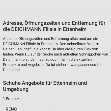
Quellen
Entwicklung und Verbesserung der Angebote
Adresse, Öffnungszeiten und Entfernung für
Verwendung reduzierter Daten zur Auswahl von
Inhalten
die DEICHMANN Filiale in Ettenheim
IAB-Besonderheiten:
Adresse, Öffnungszeiten und Entfernung alles rund um die
Verwendung genauer Standortdaten
DEICHMANN Filiale in Ettenheim. Den schnellsten Weg zu
Deiner Lieblingsfiliale kannst Du über die Routen-Funktion
Geräte anhand von aktiv angeforderten
finden. Wenn Du auf der Suche nach aktuellen Schnäppchen von
Informationen identifizieren
Deichmann bist, dann schau doch mal in die aktuellen
Prospekte und Angebote. Da ist sicher etwas passendes für
Nicht-IAB-Verarbeitungszwecke:
Dich dabei.
Notwendig
Schuhe Angebote für Ettenheim und
Performance
Umgebung
Funktional
1 Prospekt
Werbung
RENO