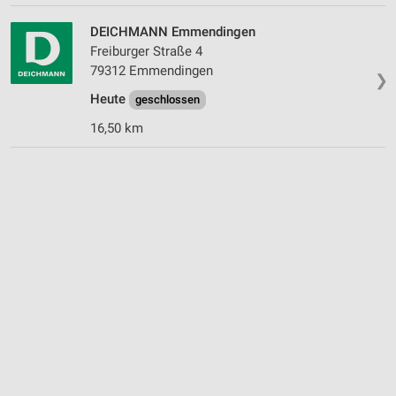
auf einem Endgerät
DEICHMANN Emmendingen
Verwendung reduzierter Daten zur Auswahl von
Freiburger Straße 4
Werbeanzeigen
79312 Emmendingen
❯
Erstellung von Profilen für personalisierte
Heute
geschlossen
Werbung
16,50 km
Verwendung von Profilen zur Auswahl
personalisierter Werbung
Erstellung von Profilen zur Personalisierung
von Inhalten
Verwendung von Profilen zur Auswahl
personalisierter Inhalte
Messung der Werbeleistung
Messung der Performance von Inhalten
Analyse von Zielgruppen durch Statistiken oder
Kombinationen von Daten aus verschiedenen