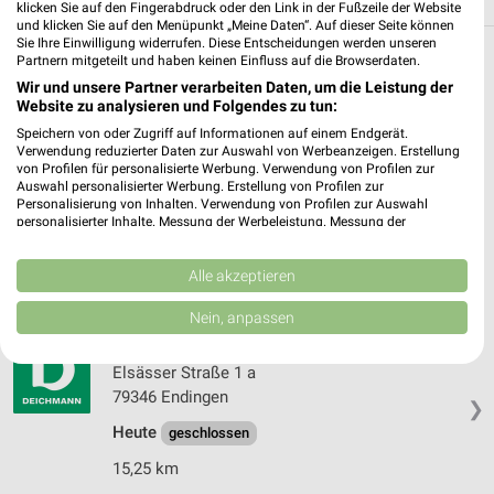
klicken Sie auf den Fingerabdruck oder den Link in der Fußzeile der Website
und klicken Sie auf den Menüpunkt „Meine Daten“. Auf dieser Seite können
Sie Ihre Einwilligung widerrufen. Diese Entscheidungen werden unseren
Filialen in der Umgebung
Partnern mitgeteilt und haben keinen Einfluss auf die Browserdaten.
Wir und unsere Partner verarbeiten Daten, um die Leistung der
Website zu analysieren und Folgendes zu tun:
3 Filialen
Speichern von oder Zugriff auf Informationen auf einem Endgerät.
Verwendung reduzierter Daten zur Auswahl von Werbeanzeigen. Erstellung
DEICHMANN Lahr
von Profilen für personalisierte Werbung. Verwendung von Profilen zur
Im Götzmann 8
Auswahl personalisierter Werbung. Erstellung von Profilen zur
Personalisierung von Inhalten. Verwendung von Profilen zur Auswahl
77933 Lahr
❯
personalisierter Inhalte. Messung der Werbeleistung. Messung der
Performance von Inhalten. Analyse von Zielgruppen durch Statistiken oder
Heute
geschlossen
Kombinationen von Daten aus verschiedenen Quellen. Entwicklung und
Verbesserung der Angebote. Verwendung reduzierter Daten zur Auswahl
Alle akzeptieren
8,14 km
von Inhalten.
Daten können außerhalb der Europäischen Union weitergegeben und in die
Nein, anpassen
USA gesendet werden.
DEICHMANN Endingen
Ihre Einwilligung und die cookie Richtlinie gelten ausschließlich für diese
Website/App.
Elsässer Straße 1 a
79346 Endingen
Partnerliste anzeigen (1 IAB-Anbieter)
❯
Wir nutzen Ihre Daten für folgende Zwecke:
Heute
geschlossen
IAB-Verarbeitungszwecke:
15,25 km
Speichern von oder Zugriff auf Informationen