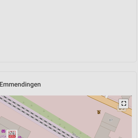
in Emmendingen
⛶