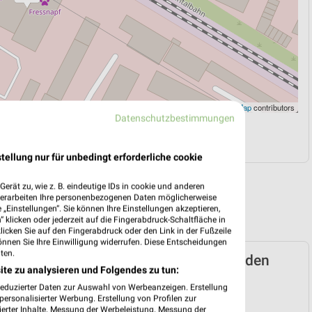
Leaflet
|
©
OpenStreetMap
contributors
Datenschutzbestimmungen
N
NAVIGATION MIT GOOGLE/IOS MAPS
tellung nur für unbedingt erforderliche cookie
erät zu, wie z. B. eindeutige IDs in cookie und anderen
verarbeiten Ihre personenbezogenen Daten möglicherweise
„Einstellungen“. Sie können Ihre Einstellungen akzeptieren,
 klicken oder jederzeit auf die Fingerabdruck-Schaltfläche in
klicken Sie auf den Fingerabdruck oder den Link in der Fußzeile
önnen Sie Ihre Einwilligung widerrufen. Diese Entscheidungen
ten.
apf Prospekt für Emmendingen ab Sa. den
ite zu analysieren und Folgendes zu tun:
reduzierter Daten zur Auswahl von Werbeanzeigen. Erstellung
ersonalisierter Werbung. Erstellung von Profilen zur
f Friends
ierter Inhalte. Messung der Werbeleistung. Messung der