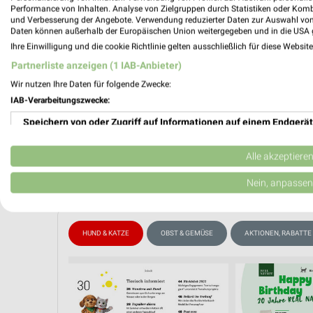
Gültig von
Performance von Inhalten. Analyse von Zielgruppen durch Statistiken oder Kom
und Verbesserung der Angebote. Verwendung reduzierter Daten zur Auswahl von
📅
Kalende
Daten können außerhalb der Europäischen Union weitergegeben und in die USA 
Ihre Einwilligung und die cookie Richtlinie gelten ausschließlich für diese Websit
❯
Partnerliste anzeigen (1 IAB-Anbieter)
PROSP
Wir nutzen Ihre Daten für folgende Zwecke:
IAB-Verarbeitungszwecke:
Speichern von oder Zugriff auf Informationen auf einem Endgerät
Verwendung reduzierter Daten zur Auswahl von Werbeanzeigen
Alle akzeptiere
Erstellung von Profilen für personalisierte Werbung
Nein, anpassen
Verwendung von Profilen zur Auswahl personalisierter Werbung
HUND & KATZE
OBST & GEMÜSE
AKTIONEN, RABATTE
Erstellung von Profilen zur Personalisierung von Inhalten
Verwendung von Profilen zur Auswahl personalisierter Inhalte
Messung der Werbeleistung