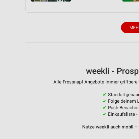
MEH
weekli - Pros
Alle Fressnapf Angebote immer griffberei
✔
Standortgenau
✔
Folge deinem L
✔
Push-Benachric
✔
Einkaufsliste -
Nutze weekli auch mobil –