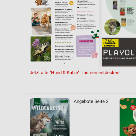
Messung der Performance von Inhalten
Analyse von Zielgruppen durch Statistiken oder Kombinationen 
Quellen
Entwicklung und Verbesserung der Angebote
Verwendung reduzierter Daten zur Auswahl von Inhalten
IAB-Besonderheiten:
Verwendung genauer Standortdaten
Jetzt alle "Hund & Katze" Themen entdecken!
Geräte anhand von aktiv angeforderten Informationen identifizie
Nicht-IAB-Verarbeitungszwecke:
Notwendig
Angebote Seite 2
Performance
Funktional
Werbung