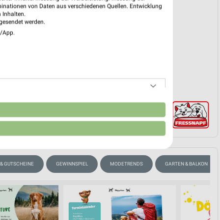
 01. Aug. bis 31. Aug.
binationen von Daten aus verschiedenen Quellen. Entwicklung
 Inhalten.
reintrag erstellen
gesendet werden.
e/App.
EKT BLÄTTERN
n
 & GUTSCHEINE
GEWINNSPIEL
MODETRENDS
GARTEN & BALKON