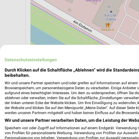
Datenschutzeinstellungen
ÖPNV ANZEIGEN
LADESÄULEN ANZEIGE
Durch Klicken auf die Schaltfläche „Ablehnen“ wird die Standardeins
beibehalten.
Wir und unsere Partner speichern und/oder greifen auf Informationen auf einem G
Aktuelle Angebote in dieser Filiale
Browserspeichern, um personenbezogene Daten zu verarbeiten. Einige Anbieter 
Anzahl Prospekte: 1
aufgrund eines berechtigten Interesses. Um dem zu widersprechen, öffnen Sie die 
ablehnen oder verwalten, indem Sie auf die Schaltfläche „Einstellungen verwalten“
Letztes Prospektupdate: vor 8 Tagen
der linken unteren Ecke der Website klicken. Um Ihre Einwilligung zu widerrufen, 
der Website und klicken Sie auf den Menüpunkt „Meine Daten“. Auf dieser Seite k
werden unseren Partnern mitgeteilt und haben keinen Einfluss auf die Browserda
Fressn
Wir und unsere Partner verarbeiten Daten, um die Leistung der Webs
01.08.
Speichern von oder Zugriff auf Informationen auf einem Endgerät. Verwendung 
von Profilen für personalisierte Werbung. Verwendung von Profilen zur Auswahl p
Fressnap
Personalisierung von Inhalten. Verwendung von Profilen zur Auswahl personalis