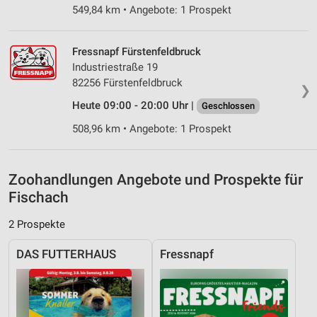
Verwendung genauer Standortdaten
549,84 km • Angebote: 1 Prospekt
Geräte anhand von aktiv angeforderten
Informationen identifizieren
Fressnapf Fürstenfeldbruck
Industriestraße 19
Nicht-IAB-Verarbeitungszwecke:
82256 Fürstenfeldbruck
❯
Notwendig
Heute 09:00 - 20:00 Uhr |
Geschlossen
Performance
508,96 km • Angebote: 1 Prospekt
Funktional
Zoohandlungen Angebote und Prospekte für
Werbung
Fischach
2 Prospekte
DAS FUTTERHAUS
Fressnapf