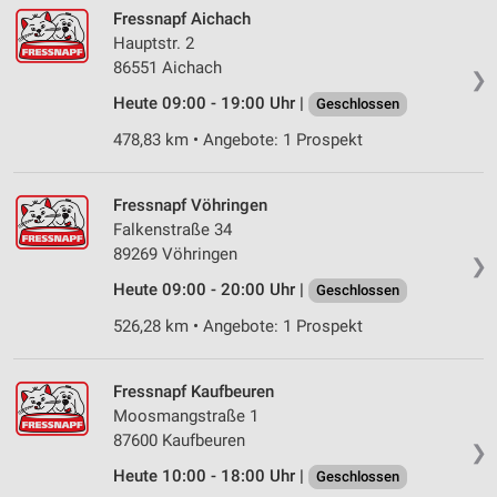
Verwendung von Profilen zur Auswahl
Fressnapf Aichach
personalisierter Werbung
Hauptstr. 2
Erstellung von Profilen zur Personalisierung
86551 Aichach
❯
von Inhalten
Heute 09:00 - 19:00 Uhr |
Geschlossen
Verwendung von Profilen zur Auswahl
478,83 km • Angebote: 1 Prospekt
personalisierter Inhalte
Messung der Werbeleistung
Fressnapf Vöhringen
Falkenstraße 34
Messung der Performance von Inhalten
89269 Vöhringen
❯
Analyse von Zielgruppen durch Statistiken oder
Heute 09:00 - 20:00 Uhr |
Geschlossen
Kombinationen von Daten aus verschiedenen
Quellen
526,28 km • Angebote: 1 Prospekt
Entwicklung und Verbesserung der Angebote
Fressnapf Kaufbeuren
Verwendung reduzierter Daten zur Auswahl von
Moosmangstraße 1
Inhalten
87600 Kaufbeuren
❯
IAB-Besonderheiten:
Heute 10:00 - 18:00 Uhr |
Geschlossen