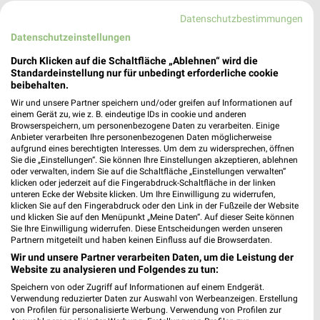
502,61 km • Angebote: 1 Prospekt
Datenschutzbestimmungen
Datenschutzeinstellungen
Fressnapf Landsberg
Durch Klicken auf die Schaltfläche „Ablehnen“ wird die
Lechwiesenstraße 70
Standardeinstellung nur für unbedingt erforderliche cookie
86899 Landsberg am Lech
beibehalten.
❯
Wir und unsere Partner speichern und/oder greifen auf Informationen auf
Heute 09:00 - 19:00 Uhr |
Geschlossen
einem Gerät zu, wie z. B. eindeutige IDs in cookie und anderen
Browserspeichern, um personenbezogene Daten zu verarbeiten. Einige
526,35 km • Angebote: 1 Prospekt
Anbieter verarbeiten Ihre personenbezogenen Daten möglicherweise
aufgrund eines berechtigten Interesses. Um dem zu widersprechen, öffnen
Sie die „Einstellungen“. Sie können Ihre Einstellungen akzeptieren, ablehnen
Fressnapf Mindelheim
oder verwalten, indem Sie auf die Schaltfläche „Einstellungen verwalten“
klicken oder jederzeit auf die Fingerabdruck-Schaltfläche in der linken
Allgäuerstraße 29
unteren Ecke der Website klicken. Um Ihre Einwilligung zu widerrufen,
87719 Mindelheim
klicken Sie auf den Fingerabdruck oder den Link in der Fußzeile der Website
❯
und klicken Sie auf den Menüpunkt „Meine Daten“. Auf dieser Seite können
Heute 09:00 - 19:00 Uhr |
Geschlossen
Sie Ihre Einwilligung widerrufen. Diese Entscheidungen werden unseren
Partnern mitgeteilt und haben keinen Einfluss auf die Browserdaten.
538,27 km • Angebote: 1 Prospekt
Wir und unsere Partner verarbeiten Daten, um die Leistung der
Website zu analysieren und Folgendes zu tun:
Speichern von oder Zugriff auf Informationen auf einem Endgerät.
Fressnapf Meitingen
Verwendung reduzierter Daten zur Auswahl von Werbeanzeigen. Erstellung
Via Claudia 7
von Profilen für personalisierte Werbung. Verwendung von Profilen zur