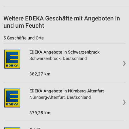
Kombinationen von Daten aus verschiedenen
Quellen
Weitere EDEKA Geschäfte mit Angeboten in
Entwicklung und Verbesserung der Angebote
und um Feucht
Verwendung reduzierter Daten zur Auswahl von
Inhalten
5 Geschäfte und Orte
IAB-Besonderheiten:
EDEKA Angebote in Schwarzenbruck
Verwendung genauer Standortdaten
Schwarzenbruck, Deutschland
❯
Geräte anhand von aktiv angeforderten
Informationen identifizieren
382,27 km
Nicht-IAB-Verarbeitungszwecke:
Notwendig
EDEKA Angebote in Nürnberg-Altenfurt
Nürnberg-Altenfurt, Deutschland
❯
Performance
379,25 km
Funktional
Werbung