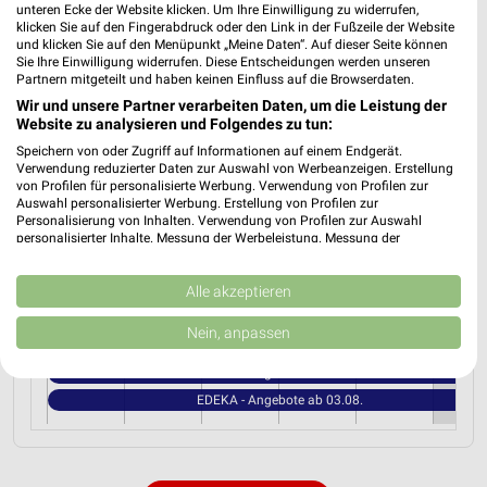
unteren Ecke der Website klicken. Um Ihre Einwilligung zu widerrufen,
Altdorfer Str. 30 b
klicken Sie auf den Fingerabdruck oder den Link in der Fußzeile der Website
❯
90537 Feucht
und klicken Sie auf den Menüpunkt „Meine Daten“. Auf dieser Seite können
Sie Ihre Einwilligung widerrufen. Diese Entscheidungen werden unseren
Heute 07:00 - 20:00 Uhr |
Geöffnet
Partnern mitgeteilt und haben keinen Einfluss auf die Browserdaten.
Wir und unsere Partner verarbeiten Daten, um die Leistung der
381,56 km • Angebote: 1 Prospekt
Website zu analysieren und Folgendes zu tun:
Speichern von oder Zugriff auf Informationen auf einem Endgerät.
Verwendung reduzierter Daten zur Auswahl von Werbeanzeigen. Erstellung
von Profilen für personalisierte Werbung. Verwendung von Profilen zur
Angebote-Kalender für EDEKA in Feucht
Auswahl personalisierter Werbung. Erstellung von Profilen zur
Personalisierung von Inhalten. Verwendung von Profilen zur Auswahl
und Umgebung
personalisierter Inhalte. Messung der Werbeleistung. Messung der
Performance von Inhalten. Analyse von Zielgruppen durch Statistiken oder
Kombinationen von Daten aus verschiedenen Quellen. Entwicklung und
Aug.
Verbesserung der Angebote. Verwendung reduzierter Daten zur Auswahl
Alle akzeptieren
von Inhalten.
03
Mo
04
Di
05
Mi
06
Do
07
Fr
08
S
Daten können außerhalb der Europäischen Union weitergegeben und in die
Nein, anpassen
USA gesendet werden.
EDEKA - Angebote ab 03.08.
Ihre Einwilligung und die cookie Richtlinie gelten ausschließlich für diese
EDEKA - Angebote ab 03.08.
Website/App.
EDEKA - Angebote ab 03.08.
Partnerliste anzeigen (1 IAB-Anbieter)
Wir nutzen Ihre Daten für folgende Zwecke:
IAB-Verarbeitungszwecke: