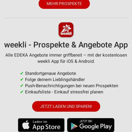
Speichern von oder Zugriff auf Informationen
MEHR PROSPEKTE
auf einem Endgerät
Verwendung reduzierter Daten zur Auswahl von
Werbeanzeigen
Erstellung von Profilen für personalisierte
weekli - Prospekte & Angebote App
Werbung
Verwendung von Profilen zur Auswahl
Alle EDEKA Angebote immer griffbereit – mit der kostenlosen
personalisierter Werbung
weekli App für iOS & Android.
Erstellung von Profilen zur Personalisierung
✔
Standortgenaue Angebote
von Inhalten
✔
Folge deinem Lieblingshändler
✔
Push-Benachrichtigungen bei neuen Prospekten
Verwendung von Profilen zur Auswahl
✔
Einkaufsliste - Einkauf stressfrei planen
personalisierter Inhalte
Messung der Werbeleistung
JETZT LADEN UND SPAREN!
Messung der Performance von Inhalten
Analyse von Zielgruppen durch Statistiken oder