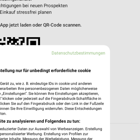
htigungen bei neuen Prospekten
 Einkauf stressfrei planen
 App jetzt laden oder QR-Code scannen.
Datenschutzbestimmungen
tellung nur für unbedingt erforderliche cookie
erät zu, wie z. B. eindeutige IDs in cookie und anderen
verarbeiten Ihre personenbezogenen Daten möglicherweise
„Einstellungen“. Sie können Ihre Einstellungen akzeptieren,
 klicken oder jederzeit auf die Fingerabdruck-Schaltfläche in
klicken Sie auf den Fingerabdruck oder den Link in der Fußzeile
önnen Sie Ihre Einwilligung widerrufen. Diese Entscheidungen
ten.
ite zu analysieren und Folgendes zu tun:
reduzierter Daten zur Auswahl von Werbeanzeigen. Erstellung
ersonalisierter Werbung. Erstellung von Profilen zur
ierter Inhalte. Messung der Werbeleistung. Messung der