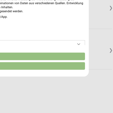
binationen von Daten aus verschiedenen Quellen. Entwicklung
❯
 Inhalten.
gesendet werden.
e/App.
er
❯
n