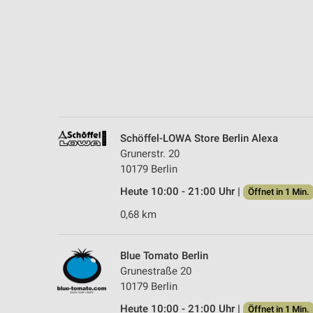
Messung der Performance von Inhalten
Analyse von Zielgruppen durch Statistiken oder Kombinationen 
Quellen
Entwicklung und Verbesserung der Angebote
Verwendung reduzierter Daten zur Auswahl von Inhalten
IAB-Besonderheiten:
Schöffel-LOWA Store Berlin Alexa
Verwendung genauer Standortdaten
Grunerstr. 20
10179 Berlin
Geräte anhand von aktiv angeforderten Informationen identifizie
Heute 10:00 - 21:00 Uhr |
Öffnet in 1 Min.
Nicht-IAB-Verarbeitungszwecke:
0,68 km
Notwendig
Performance
Blue Tomato Berlin
Grunestraße 20
Funktional
10179 Berlin
Heute 10:00 - 21:00 Uhr |
Öffnet in 1 Min.
Werbung