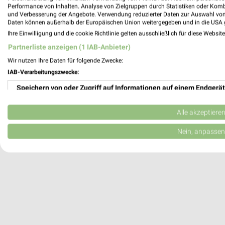
Performance von Inhalten. Analyse von Zielgruppen durch Statistiken oder Kom
10247 Berlin
und Verbesserung der Angebote. Verwendung reduzierter Daten zur Auswahl von
Daten können außerhalb der Europäischen Union weitergegeben und in die USA 
Heute 10:00 - 21:00 Uhr |
Öffnet in 1 Min.
Ihre Einwilligung und die cookie Richtlinie gelten ausschließlich für diese Websit
3,92 km
Partnerliste anzeigen (1 IAB-Anbieter)
Wir nutzen Ihre Daten für folgende Zwecke:
DECATHLON Berlin-Gesundbrunnen Cent
IAB-Verarbeitungszwecke:
Badstraße 4
Speichern von oder Zugriff auf Informationen auf einem Endgerät
13357 Berlin
Verwendung reduzierter Daten zur Auswahl von Werbeanzeigen
Heute 10:00 - 20:00 Uhr |
Öffnet in 1 Min.
Alle akzeptiere
3,45 km
Erstellung von Profilen für personalisierte Werbung
Nein, anpassen
Verwendung von Profilen zur Auswahl personalisierter Werbung
Erstellung von Profilen zur Personalisierung von Inhalten
Verwendung von Profilen zur Auswahl personalisierter Inhalte
Messung der Werbeleistung