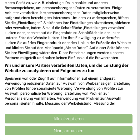
einem Gerät zu, wie z. B. eindeutige IDs in cookie und anderen
NORMA
Lidl
Browserspeichern, um personenbezogene Daten zu verarbeiten. Einige
Anbieter verarbeiten Ihre personenbezogenen Daten möglicherweise
aufgrund eines berechtigten Interesses. Um dem zu widersprechen, öffnen
Sie die „Einstellungen“. Sie können Ihre Einstellungen akzeptieren, ablehnen
oder verwalten, indem Sie auf die Schaltfläche „Einstellungen verwalten“
klicken oder jederzeit auf die Fingerabdruck-Schaltfläche in der linken
unteren Ecke der Website klicken. Um Ihre Einwilligung zu widerrufen,
klicken Sie auf den Fingerabdruck oder den Link in der Fußzeile der Website
und klicken Sie auf den Menüpunkt „Meine Daten“. Auf dieser Seite können
Sie Ihre Einwilligung widerrufen. Diese Entscheidungen werden unseren
Partnern mitgeteilt und haben keinen Einfluss auf die Browserdaten.
Wir und unsere Partner verarbeiten Daten, um die Leistung der
Website zu analysieren und Folgendes zu tun:
Speichern von oder Zugriff auf Informationen auf einem Endgerät.
Verwendung reduzierter Daten zur Auswahl von Werbeanzeigen. Erstellung
von Profilen für personalisierte Werbung. Verwendung von Profilen zur
Auswahl personalisierter Werbung. Erstellung von Profilen zur
Personalisierung von Inhalten. Verwendung von Profilen zur Auswahl
5,7 km
8,4 km
personalisierter Inhalte. Messung der Werbeleistung. Messung der
Angebote ab 03.08.
Angebote ab 10.08.
Performance von Inhalten. Analyse von Zielgruppen durch Statistiken oder
Noch morgen gültig
Gültig ab Mo. 10.08.
Kombinationen von Daten aus verschiedenen Quellen. Entwicklung und
Verbesserung der Angebote. Verwendung reduzierter Daten zur Auswahl
Alle akzeptieren
von Inhalten.
Lidl
NORMA
Daten können außerhalb der Europäischen Union weitergegeben und in die
Nein, anpassen
USA gesendet werden.