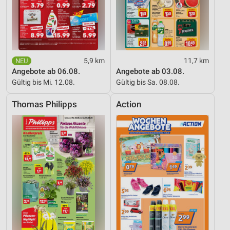
Geräte anhand von aktiv angeforderten
Informationen identifizieren
Nicht-IAB-Verarbeitungszwecke:
Notwendig
5,9 km
11,7 km
Angebote ab 06.08.
Angebote ab 03.08.
Performance
Gültig bis Mi. 12.08.
Gültig bis Sa. 08.08.
Funktional
Thomas Philipps
Action
Werbung