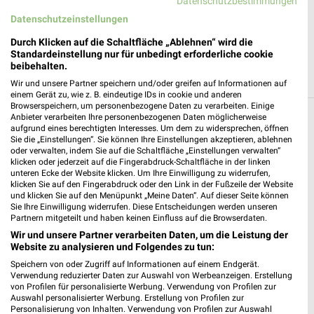
Ernsting's family Berlin
Datenschutzbestimmungen
Alfred-Kowalke-Str. 3
Datenschutzeinstellungen
10315 Berlin
❯
Durch Klicken auf die Schaltfläche „Ablehnen“ wird die
Heute 09:00 - 19:00 Uhr |
Standardeinstellung nur für unbedingt erforderliche cookie
Geschlossen
beibehalten.
7,73 km
Wir und unsere Partner speichern und/oder greifen auf Informationen auf
einem Gerät zu, wie z. B. eindeutige IDs in cookie und anderen
Browserspeichern, um personenbezogene Daten zu verarbeiten. Einige
Anbieter verarbeiten Ihre personenbezogenen Daten möglicherweise
Spielwaren Filialen in Falkenberg
aufgrund eines berechtigten Interesses. Um dem zu widersprechen, öffnen
Sie die „Einstellungen“. Sie können Ihre Einstellungen akzeptieren, ablehnen
Hier findest Du aktuelle Filialen und Öffnungszeiten von z.B.
oder verwalten, indem Sie auf die Schaltfläche „Einstellungen verwalten“
Ernsting's family, rund um das Thema Spielwaren in der Nähe
klicken oder jederzeit auf die Fingerabdruck-Schaltfläche in der linken
unteren Ecke der Website klicken. Um Ihre Einwilligung zu widerrufen,
von Falkenberg.
klicken Sie auf den Fingerabdruck oder den Link in der Fußzeile der Website
und klicken Sie auf den Menüpunkt „Meine Daten“. Auf dieser Seite können
Aktuelle Prospekte für Falkenberg und
Sie Ihre Einwilligung widerrufen. Diese Entscheidungen werden unseren
Partnern mitgeteilt und haben keinen Einfluss auf die Browserdaten.
Umgebung
Wir und unsere Partner verarbeiten Daten, um die Leistung der
Website zu analysieren und Folgendes zu tun:
16 Prospekte
Speichern von oder Zugriff auf Informationen auf einem Endgerät.
Verwendung reduzierter Daten zur Auswahl von Werbeanzeigen. Erstellung
Lidl
Lidl
von Profilen für personalisierte Werbung. Verwendung von Profilen zur
Auswahl personalisierter Werbung. Erstellung von Profilen zur
Personalisierung von Inhalten. Verwendung von Profilen zur Auswahl