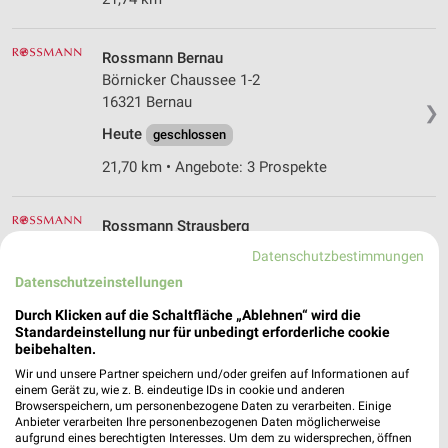
Rossmann Bernau
Börnicker Chaussee 1-2
16321 Bernau
❯
Heute
geschlossen
21,70 km • Angebote: 3 Prospekte
Rossmann Strausberg
Herrenseeallee 15
Datenschutzbestimmungen
15344 Strausberg
❯
Datenschutzeinstellungen
Heute
geschlossen
Durch Klicken auf die Schaltfläche „Ablehnen“ wird die
Standardeinstellung nur für unbedingt erforderliche cookie
31,62 km • Angebote: 3 Prospekte
beibehalten.
Wir und unsere Partner speichern und/oder greifen auf Informationen auf
einem Gerät zu, wie z. B. eindeutige IDs in cookie und anderen
Ernsting's family Strausberg
Browserspeichern, um personenbezogene Daten zu verarbeiten. Einige
Herrenseeallee 15
Anbieter verarbeiten Ihre personenbezogenen Daten möglicherweise
15344 Strausberg
aufgrund eines berechtigten Interesses. Um dem zu widersprechen, öffnen