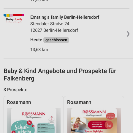
Analyse von Zielgruppen durch Statistiken oder
Kombinationen von Daten aus verschiedenen
Ernsting's family Berlin-Hellersdorf
Quellen
Stendaler Straße 24
12627 Berlin-Hellersdorf
❯
Entwicklung und Verbesserung der Angebote
Heute
geschlossen
Verwendung reduzierter Daten zur Auswahl von
13,68 km
Inhalten
IAB-Besonderheiten:
Baby & Kind Angebote und Prospekte für
Verwendung genauer Standortdaten
Falkenberg
Geräte anhand von aktiv angeforderten
Informationen identifizieren
3 Prospekte
Nicht-IAB-Verarbeitungszwecke:
Rossmann
Rossmann
Notwendig
Performance
Funktional