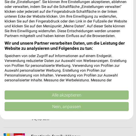
❯
Sie die „Einstellungen“. Sie können Ihre Einstellungen akzeptieren, ablehnen
Heute
oder verwalten, indem Sie auf die Schaltfläche „Einstellungen verwalten“
geschlossen
klicken oder jederzeit auf die Fingerabdruck-Schaltfläche in der linken
31,62 km
unteren Ecke der Website klicken. Um Ihre Einwilligung zu widerrufen,
klicken Sie auf den Fingerabdruck oder den Link in der Fußzeile der Website
und klicken Sie auf den Menüpunkt „Meine Daten“. Auf dieser Seite können
Sie Ihre Einwilligung widerrufen. Diese Entscheidungen werden unseren
Ernsting's family Schwedt Oder
Partnern mitgeteilt und haben keinen Einfluss auf die Browserdaten.
Platz der Befreiung 1
Wir und unsere Partner verarbeiten Daten, um die Leistung der
16303 Schwedt Oder
Website zu analysieren und Folgendes zu tun:
❯
Speichern von oder Zugriff auf Informationen auf einem Endgerät.
Heute
geschlossen
Verwendung reduzierter Daten zur Auswahl von Werbeanzeigen. Erstellung
von Profilen für personalisierte Werbung. Verwendung von Profilen zur
84,34 km
Auswahl personalisierter Werbung. Erstellung von Profilen zur
Personalisierung von Inhalten. Verwendung von Profilen zur Auswahl
personalisierter Inhalte. Messung der Werbeleistung. Messung der
Performance von Inhalten. Analyse von Zielgruppen durch Statistiken oder
Ernsting's family Berlin
Kombinationen von Daten aus verschiedenen Quellen. Entwicklung und
Walter-Friedrich-Str. 2
Verbesserung der Angebote. Verwendung reduzierter Daten zur Auswahl
Alle akzeptieren
13125 Berlin
von Inhalten.
❯
Daten können außerhalb der Europäischen Union weitergegeben und in die
Nein, anpassen
Heute
geschlossen
USA gesendet werden.
Ihre Einwilligung und die cookie Richtlinie gelten ausschließlich für diese
14,13 km
Website/App.
Partnerliste anzeigen (1 IAB-Anbieter)