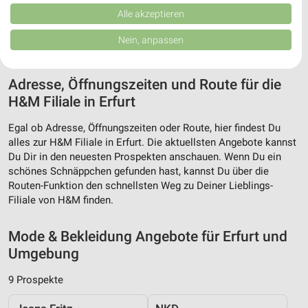
Kombinationen von Daten aus verschiedenen Quellen. Entwicklung und
Verbesserung der Angebote. Verwendung reduzierter Daten zur Auswahl
Alle akzeptieren
von Inhalten.
Daten können außerhalb der Europäischen Union weitergegeben und in die
Nein, anpassen
USA gesendet werden.
Ihre Einwilligung und die cookie Richtlinie gelten ausschließlich für diese
Website/App.
Adresse, Öffnungszeiten und Route für die
Partnerliste anzeigen (1 IAB-Anbieter)
H&M Filiale in Erfurt
Wir nutzen Ihre Daten für folgende Zwecke:
IAB-Verarbeitungszwecke:
Egal ob Adresse, Öffnungszeiten oder Route, hier findest Du
alles zur H&M Filiale in Erfurt. Die aktuellsten Angebote kannst
Speichern von oder Zugriff auf Informationen
Du Dir in den neuesten Prospekten anschauen. Wenn Du ein
auf einem Endgerät
schönes Schnäppchen gefunden hast, kannst Du über die
Routen-Funktion den schnellsten Weg zu Deiner Lieblings-
Verwendung reduzierter Daten zur Auswahl von
Werbeanzeigen
Filiale von H&M finden.
Erstellung von Profilen für personalisierte
Mode & Bekleidung Angebote für Erfurt und
Werbung
Umgebung
Verwendung von Profilen zur Auswahl
personalisierter Werbung
9 Prospekte
Erstellung von Profilen zur Personalisierung