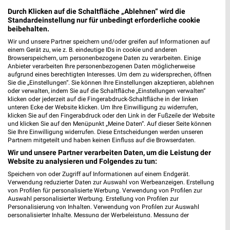
4,55 km
Durch Klicken auf die Schaltfläche „Ablehnen“ wird die
Standardeinstellung nur für unbedingt erforderliche cookie
beibehalten.
H&M Jena
Wir und unsere Partner speichern und/oder greifen auf Informationen auf
Löbderstraße 4
einem Gerät zu, wie z. B. eindeutige IDs in cookie und anderen
07743 Jena
Browserspeichern, um personenbezogene Daten zu verarbeiten. Einige
❯
Anbieter verarbeiten Ihre personenbezogenen Daten möglicherweise
Heute 09:30 - 20:00 Uhr |
Geöffnet
aufgrund eines berechtigten Interesses. Um dem zu widersprechen, öffnen
Sie die „Einstellungen“. Sie können Ihre Einstellungen akzeptieren, ablehnen
42,39 km
oder verwalten, indem Sie auf die Schaltfläche „Einstellungen verwalten“
klicken oder jederzeit auf die Fingerabdruck-Schaltfläche in der linken
unteren Ecke der Website klicken. Um Ihre Einwilligung zu widerrufen,
klicken Sie auf den Fingerabdruck oder den Link in der Fußzeile der Website
und klicken Sie auf den Menüpunkt „Meine Daten“. Auf dieser Seite können
Sie Ihre Einwilligung widerrufen. Diese Entscheidungen werden unseren
Partnern mitgeteilt und haben keinen Einfluss auf die Browserdaten.
Wir und unsere Partner verarbeiten Daten, um die Leistung der
Website zu analysieren und Folgendes zu tun:
Speichern von oder Zugriff auf Informationen auf einem Endgerät.
Verwendung reduzierter Daten zur Auswahl von Werbeanzeigen. Erstellung
von Profilen für personalisierte Werbung. Verwendung von Profilen zur
Auswahl personalisierter Werbung. Erstellung von Profilen zur
Personalisierung von Inhalten. Verwendung von Profilen zur Auswahl
personalisierter Inhalte. Messung der Werbeleistung. Messung der
Performance von Inhalten. Analyse von Zielgruppen durch Statistiken oder