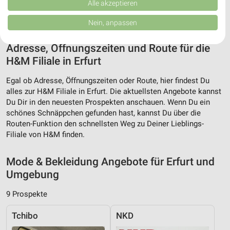
Verbesserung der Angebote. Verwendung reduzierter Daten zur Auswahl
Alle akzeptieren
von Inhalten.
Daten können außerhalb der Europäischen Union weitergegeben und in die
Nein, anpassen
USA gesendet werden.
Ihre Einwilligung und die cookie Richtlinie gelten ausschließlich für diese
Adresse, Öffnungszeiten und Route für die
Website/App.
H&M Filiale in Erfurt
Partnerliste anzeigen (1 IAB-Anbieter)
Wir nutzen Ihre Daten für folgende Zwecke:
Egal ob Adresse, Öffnungszeiten oder Route, hier findest Du
IAB-Verarbeitungszwecke:
alles zur H&M Filiale in Erfurt. Die aktuellsten Angebote kannst
Speichern von oder Zugriff auf Informationen
Du Dir in den neuesten Prospekten anschauen. Wenn Du ein
auf einem Endgerät
schönes Schnäppchen gefunden hast, kannst Du über die
Routen-Funktion den schnellsten Weg zu Deiner Lieblings-
Verwendung reduzierter Daten zur Auswahl von
Filiale von H&M finden.
Werbeanzeigen
Mode & Bekleidung Angebote für Erfurt und
Erstellung von Profilen für personalisierte
Werbung
Umgebung
Verwendung von Profilen zur Auswahl
9 Prospekte
personalisierter Werbung
Tchibo
NKD
Erstellung von Profilen zur Personalisierung
von Inhalten