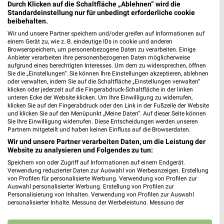
Durch Klicken auf die Schaltfläche „Ablehnen“ wird die
Standardeinstellung nur für unbedingt erforderliche cookie
H&M Jena
beibehalten.
Löbderstraße 4
Wir und unsere Partner speichern und/oder greifen auf Informationen auf
07743 Jena
einem Gerät zu, wie z. B. eindeutige IDs in cookie und anderen
❯
Browserspeichern, um personenbezogene Daten zu verarbeiten. Einige
Heute 10:00 - 20:00 Uhr |
Geöffnet
Anbieter verarbeiten Ihre personenbezogenen Daten möglicherweise
aufgrund eines berechtigten Interesses. Um dem zu widersprechen, öffnen
39,06 km
Sie die „Einstellungen“. Sie können Ihre Einstellungen akzeptieren, ablehnen
oder verwalten, indem Sie auf die Schaltfläche „Einstellungen verwalten“
klicken oder jederzeit auf die Fingerabdruck-Schaltfläche in der linken
unteren Ecke der Website klicken. Um Ihre Einwilligung zu widerrufen,
klicken Sie auf den Fingerabdruck oder den Link in der Fußzeile der Website
und klicken Sie auf den Menüpunkt „Meine Daten“. Auf dieser Seite können
Sie Ihre Einwilligung widerrufen. Diese Entscheidungen werden unseren
Partnern mitgeteilt und haben keinen Einfluss auf die Browserdaten.
Wir und unsere Partner verarbeiten Daten, um die Leistung der
Website zu analysieren und Folgendes zu tun:
Speichern von oder Zugriff auf Informationen auf einem Endgerät.
Verwendung reduzierter Daten zur Auswahl von Werbeanzeigen. Erstellung
von Profilen für personalisierte Werbung. Verwendung von Profilen zur
Auswahl personalisierter Werbung. Erstellung von Profilen zur
Personalisierung von Inhalten. Verwendung von Profilen zur Auswahl
personalisierter Inhalte. Messung der Werbeleistung. Messung der
Performance von Inhalten. Analyse von Zielgruppen durch Statistiken oder
Kombinationen von Daten aus verschiedenen Quellen. Entwicklung und