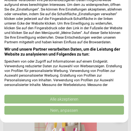
aufgrund eines berechtigten Interesses. Um dem zu widersprechen, öffnen
Sie die „Einstellungen“. Sie können Ihre Einstellungen akzeptieren, ablehnen
oder verwalten, indem Sie auf die Schaltfläche „Einstellungen verwalten“
klicken oder jederzeit auf die Fingerabdruck-Schaltfläche in der linken
unteren Ecke der Website klicken. Um Ihre Einwilligung zu widerrufen,
klicken Sie auf den Fingerabdruck oder den Link in der Fußzeile der Website
und klicken Sie auf den Menüpunkt „Meine Daten“. Auf dieser Seite können
Sie Ihre Einwilligung widerrufen. Diese Entscheidungen werden unseren
Partnern mitgeteilt und haben keinen Einfluss auf die Browserdaten.
Wir und unsere Partner verarbeiten Daten, um die Leistung der
Website zu analysieren und Folgendes zu tun:
Speichern von oder Zugriff auf Informationen auf einem Endgerät.
Verwendung reduzierter Daten zur Auswahl von Werbeanzeigen. Erstellung
von Profilen für personalisierte Werbung. Verwendung von Profilen zur
Auswahl personalisierter Werbung. Erstellung von Profilen zur
Personalisierung von Inhalten. Verwendung von Profilen zur Auswahl
personalisierter Inhalte. Messung der Werbeleistung. Messung der
Performance von Inhalten. Analyse von Zielgruppen durch Statistiken oder
Kombinationen von Daten aus verschiedenen Quellen. Entwicklung und
Verbesserung der Angebote. Verwendung reduzierter Daten zur Auswahl
Alle akzeptieren
von Inhalten.
Daten können außerhalb der Europäischen Union weitergegeben und in die
Nein, anpassen
USA gesendet werden.
❯
Ihre Einwilligung und die cookie Richtlinie gelten ausschließlich für diese
Website/App.