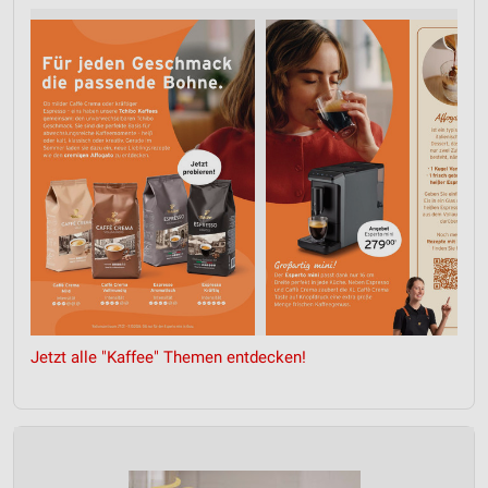
Messung der Performance von Inhalten
Analyse von Zielgruppen durch Statistiken oder
Kombinationen von Daten aus verschiedenen
Quellen
Entwicklung und Verbesserung der Angebote
Verwendung reduzierter Daten zur Auswahl von
Inhalten
IAB-Besonderheiten:
Verwendung genauer Standortdaten
Geräte anhand von aktiv angeforderten
Informationen identifizieren
Jetzt alle "Kaffee" Themen entdecken!
Nicht-IAB-Verarbeitungszwecke:
Notwendig
Performance